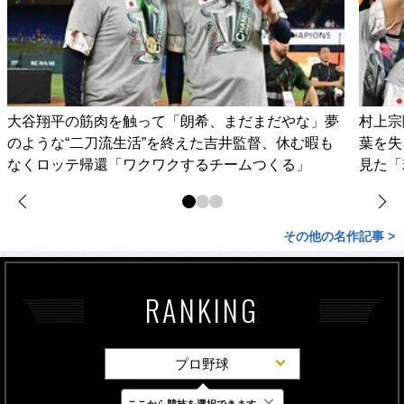
大谷翔平の筋肉を触って「朗希、まだまだやな」夢
村上宗
のような“二刀流生活”を終えた吉井監督、休む暇も
葉を失
なくロッテ帰還「ワクワクするチームつくる」
見た「
その他の名作記事 >
RANKING
プロ野球
×
ここから競技を選択できます