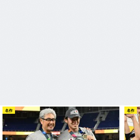
名作
名作