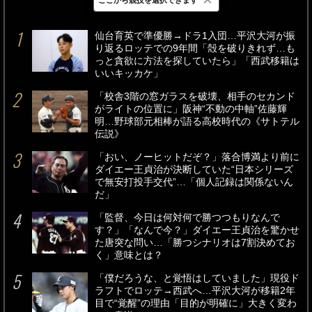
最新
24時間
週間
仙台育英で準優勝→ドラ1入団…平沢大河が振
り返るロッテでの9年間「殻を破りきれず…も
っと貪欲に方法を探していたら」「西武移籍は
いいキッカケ」
「校舎3階の窓ガラスを破壊、相手のセカンド
がライトの位置に」阪神“不動の中軸”佐藤輝
明…野球部元相棒が語る高校時代の《サトテル
伝説》
「おい、ノーヒットだぞ？」落合博満より前に
ダイエー王貞治が決断していた“日本シリーズ
で無安打投手交代”…「個人記録は関係ないん
だ」
「監督、今日は何対何で勝つつもりなんで
す？」「なんで今？」ダイエー王貞治を驚かせ
た唐突な問い…「勝つシナリオは7割決めてお
く」意味とは？
「僕だろうな、と覚悟はしていました」現役ド
ラフトでロッテ→西武へ…平沢大河が移籍2年
目で“覚醒”の理由「目的が明確に」大きく変わ