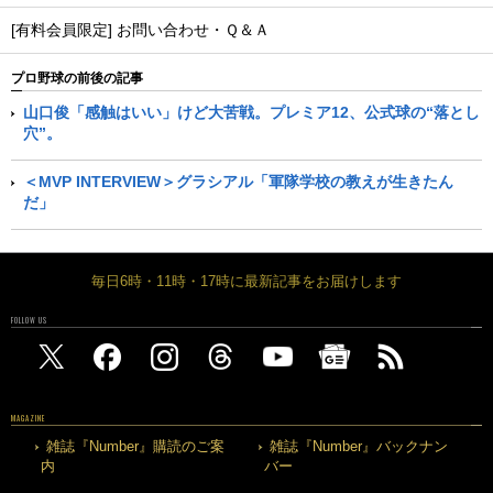
[有料会員限定] お問い合わせ・Ｑ＆Ａ
プロ野球の前後の記事
山口俊「感触はいい」けど大苦戦。プレミア12、公式球の“落とし
穴”。
＜MVP INTERVIEW＞グラシアル「軍隊学校の教えが生きたん
だ」
毎日6時・11時・17時に最新記事をお届けします
FOLLOW US
MAGAZINE
雑誌『Number』購読のご案
雑誌『Number』バックナン
内
バー