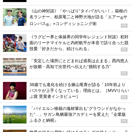
《山の神対談》「やっぱり“タイパ”がいい！」箱根の
名ランナー、柏原竜二と神野大地が語る「エアー
サ
®
ロンパス
」×コンディショニング術
®
PR
《ラグビー界と体操界の同学年レジェンド対談》初対
面のリーチマイケルと内村航平が本音で語り合った競
技愛「好きだから、続けられる」
PR
「安定した場所にとどまれば成長は止まる」西内悠人
が故郷・高知で次世代へ伝えた“挑戦する力”
PR
38歳でも進化を続ける篠山竜青が語る「10年前より
バスケが上手くなっている」理由とは。［MVVりらい
ぶ賞 受賞者インタビュー］
PR
「バイエルン移籍の逸材輩出も“グラウンドがなかっ
た”…」サガン鳥栖最強アカデミーを変えた『企業版
ふるさと納税』
PR