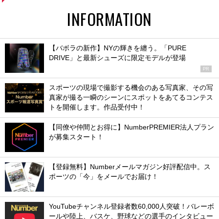
INFORMATION
【バボラの新作】NYの輝きを纏う。「PURE
DRIVE」と最新シューズに限定モデルが登場
PR
スポーツの現場で撮影する機会のある写真家、その写
真家が撮る一瞬のシーンにスポットをあてるコンテス
トを開催します。作品受付中！
【同僚や仲間とお得に】NumberPREMIER法人プラン
が募集スタート！
【登録無料】Numberメールマガジン好評配信中。ス
ポーツの「今」をメールでお届け！
YouTubeチャンネル登録者数60,000人突破！バレーボ
ールや陸上、バスケ、野球などの選手のインタビュー