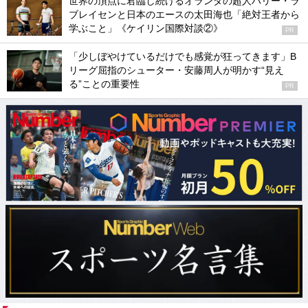
世界の頂点に君臨し続けるオランダの超人ハリー・ラ
ブレイセンと日本のエースの太田海也「絶対王者から
学ぶこと」《ケイリン国際対談②》
PR
「少しぼやけているだけでも感覚が狂ってきます」B
リーグ屈指のシューター・安藤周人が明かす“見え
る”ことの重要性
PR