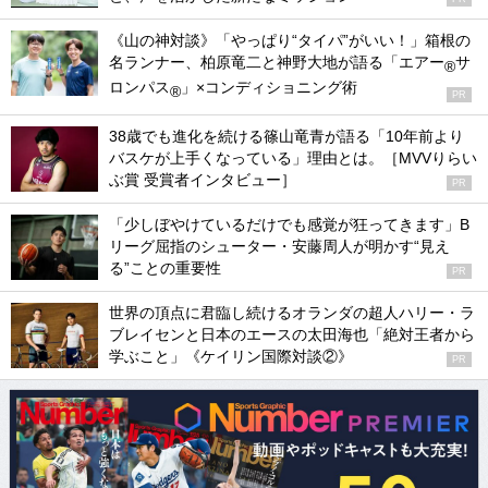
《山の神対談》「やっぱり“タイパ”がいい！」箱根の
名ランナー、柏原竜二と神野大地が語る「エアー
サ
®
ロンパス
」×コンディショニング術
®
PR
38歳でも進化を続ける篠山竜青が語る「10年前より
バスケが上手くなっている」理由とは。［MVVりらい
ぶ賞 受賞者インタビュー］
PR
「少しぼやけているだけでも感覚が狂ってきます」B
リーグ屈指のシューター・安藤周人が明かす“見え
る”ことの重要性
PR
世界の頂点に君臨し続けるオランダの超人ハリー・ラ
ブレイセンと日本のエースの太田海也「絶対王者から
学ぶこと」《ケイリン国際対談②》
PR