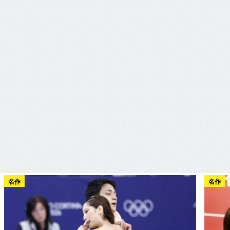
名作
名作