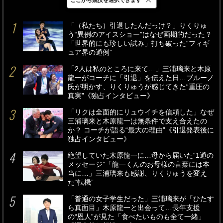
最新
24時間
週間
「（私たち）引退したんだっけ？」りくりゅ
う“異例のアイスショー”はなぜ画期的だった？
「世界的にも珍しい試み」打ち破った“フィギ
ュア界の通例”
「2人は私のところに来て…」三浦璃来と木原
龍一がコーチに「引退」を伝えた日…ブルーノ
氏が明かす、りくりゅうが感じてきた“重圧の
真実”《独占インタビュー》
「リクは全面的にリュウイチを信頼した」なぜ
三浦璃来と木原龍一は無条件で支え合えたの
か？ コーチが語る“最大の理由”《引退発表後に
独占インタビュー》
絶望していた木原龍一に…母から届いた“1通の
メッセージ”「龍一くんのお母様の言葉には本
当に…」三浦璃来も感謝、りくりゅうを変え
た“転機”
「普通の女子学生だった」三浦璃来が「ひたす
ら真面目」木原龍一と出会って…長年支援
の“恩人”が見た「食べたいものも全て一緒」