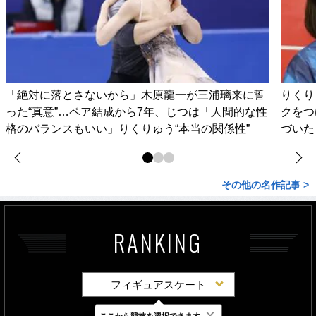
「絶対に落とさないから」木原龍一が三浦璃来に誓
りくり
った“真意”…ペア結成から7年、じつは「人間的な性
クをつ
格のバランスもいい」りくりゅう“本当の関係性”
づいた
その他の名作記事 >
RANKING
フィギュアスケート
×
ここから競技を選択できます