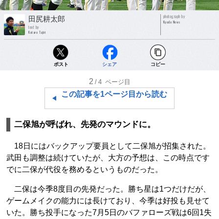
photograph by
田尻耕太郎
Kyodo News
text by
Kotaro Tajiri
ポスト
シェア
コピー
2
/4
ページ目
この記事を1ページ目から読む
二保旭が呼ばれ、先発のマウンドに。
18日にはバックアップ要員として二保旭が招集された。
武田も調整は続けていたが、大方の予想は、この時点です
でに二保が代役を務めるというものだった。
二保は今季8度目の先発だった。勝ち星は1つだけだが、
ゲームメイクの能力には長けており、今季は好投も見せて
いた。勝ち投手になった7月5日のバファローズ戦は6回1失