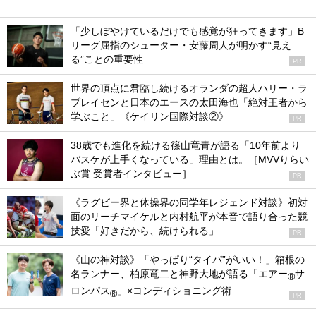
「少しぼやけているだけでも感覚が狂ってきます」B
リーグ屈指のシューター・安藤周人が明かす“見え
る”ことの重要性
PR
世界の頂点に君臨し続けるオランダの超人ハリー・ラ
ブレイセンと日本のエースの太田海也「絶対王者から
学ぶこと」《ケイリン国際対談②》
PR
38歳でも進化を続ける篠山竜青が語る「10年前より
バスケが上手くなっている」理由とは。［MVVりらい
ぶ賞 受賞者インタビュー］
PR
《ラグビー界と体操界の同学年レジェンド対談》初対
面のリーチマイケルと内村航平が本音で語り合った競
技愛「好きだから、続けられる」
PR
《山の神対談》「やっぱり“タイパ”がいい！」箱根の
名ランナー、柏原竜二と神野大地が語る「エアー
サ
®
ロンパス
」×コンディショニング術
®
PR