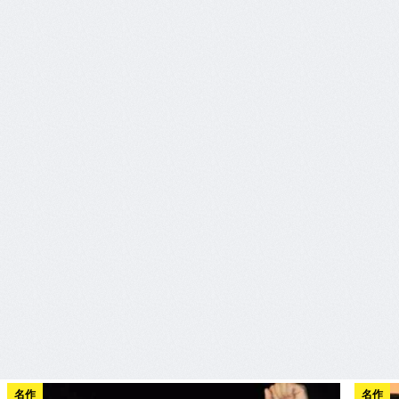
名作
名作