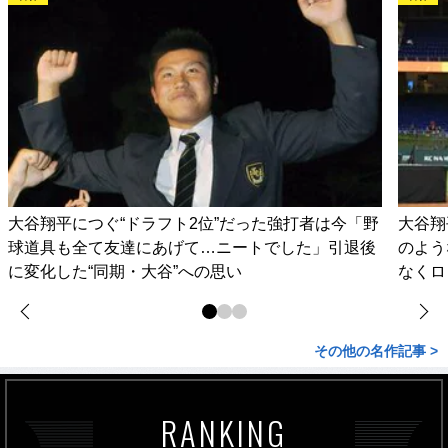
大谷翔平につぐ“ドラフト2位”だった強打者は今「野
大谷翔
球道具も全て友達にあげて…ニートでした」引退後
のよう
に変化した“同期・大谷”への思い
なくロ
その他の名作記事 >
RANKING