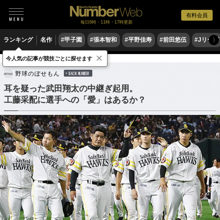
有料会員
毎日6時・11時・17時更新
ランキング
名作
#甲子園
#張本智和
#平野佳寿
#前田悠伍
#Jリーグ
〉
×
今人気の記事が競技ごとに探せます
野球
プロ野球
野球のぼせもん
BACK NUMBER
耳を疑った武田翔太の中継ぎ起用。
工藤采配に選手への「愛」はあるか？