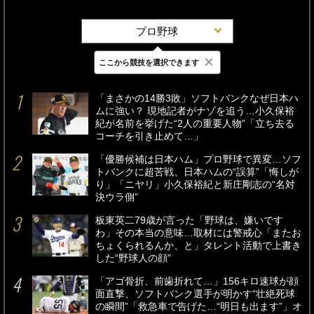
プロ野球
×
ここから競技を選択できます
最新
24時間
週間
「まさかの14勝3敗」ソフトバンクなぜ日本ハ
ムに強い？ 現地記者がナゾを追う…小久保裕
紀が名前を挙げた“2人の重要人物”「立ち去る
コーチを引き止めて…」
「優勝候補は日本ハム」プロ野球で異変…ソフ
トバンクに超苦戦、日本ハムの“誤算”「悔しが
り」「ニヤリ」小久保裕紀と新庄剛志の“名対
決ウラ側”
板東英二79歳が言った「野球は、嫌いです
わ」その本当の意味…取材には警戒心「またお
ちょくられるんか、と」タレント活動で上書き
した“野球人の顔”
「アゴ骨折、前歯折れて…」156キロ速球が顔
面直撃、ソフトバンク選手が明かす“壮絶死球
の瞬間”「救急車で告げた…“明日も出ます”」オ