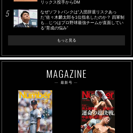
リックス投手からDM
なぜソフトバンクは“入団辞退リスクあっ
た”佐々木麟太郎を1位指名したのか？ 四軍制
も…じつはプロ野球最強チームが直面してい
る“育成の悩み”
もっと見る
MAGAZINE
最新号