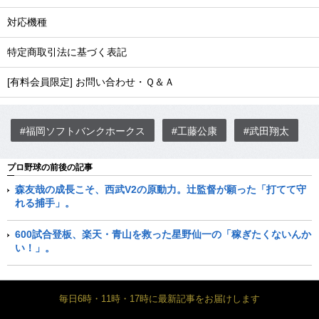
対応機種
特定商取引法に基づく表記
[有料会員限定] お問い合わせ・Ｑ＆Ａ
#福岡ソフトバンクホークス
#工藤公康
#武田翔太
プロ野球の前後の記事
森友哉の成長こそ、西武V2の原動力。辻監督が願った「打てて守
れる捕手」。
600試合登板、楽天・青山を救った星野仙一の「稼ぎたくないんか
い！」。
毎日6時・11時・17時に最新記事をお届けします