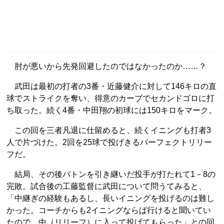
肘が悪いから先発回避したのではなかったのか……？
武田は最初の打者の3番・近藤健介に対して146キロの直
球でストライクを奪い、得意のカーブでセカンドゴロに打
ち取った。続く4番・中田翔の初球には150キロをマーク。
この回を三者凡退に仕留めると、続くイニングも打者3
人で片づけた。2回を25球で投げきるパーフェクトリリー
フだ。
結局、その後バトンを引き継いだ投手が打たれて1－8の
完敗。試合後の工藤監督に武田について問うてみると、
「中継ぎの経験もあるし、長いイニングを投げるのは難し
かった。コーチからも2イニングならば行けると聞いてい
たので、中（リリーフ）に入って投げてもらった」との回