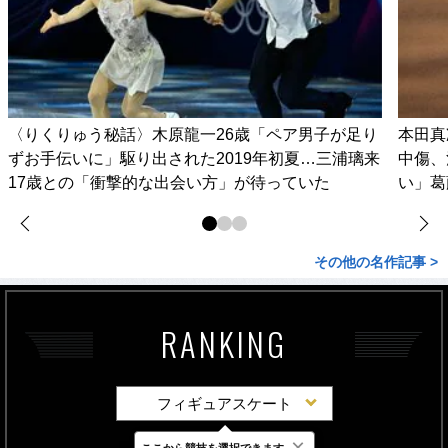
〈りくりゅう秘話〉木原龍一26歳「ペア男子が足り
本田真
ずお手伝いに」駆り出された2019年初夏…三浦璃来
中傷、
17歳との「衝撃的な出会い方」が待っていた
い」葛
その他の名作記事 >
RANKING
フィギュアスケート
×
ここから競技を選択できます