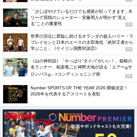
「少しぼやけているだけでも感覚が狂ってきます」B
リーグ屈指のシューター・安藤周人が明かす“見え
る”ことの重要性
PR
世界の頂点に君臨し続けるオランダの超人ハリー・ラ
ブレイセンと日本のエースの太田海也「絶対王者から
学ぶこと」《ケイリン国際対談②》
PR
《山の神対談》「やっぱり“タイパ”がいい！」箱根の
名ランナー、柏原竜二と神野大地が語る「エアー
サ
®
ロンパス
」×コンディショニング術
®
PR
Number SPORTS OF THE YEAR 2026 開催決定！
2026年を代表するアスリートを表彰