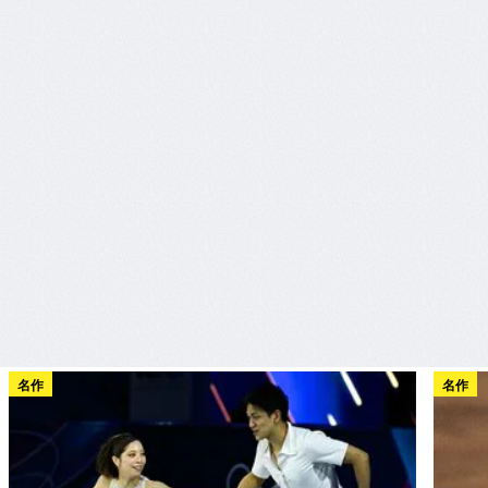
名作
名作