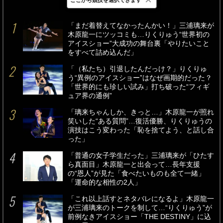
最新
24時間
週間
「まだ着替えてなかったんかい！」三浦璃来が
木原龍一にツッコミも…りくりゅう“世界初の
アイスショー”大成功の舞台裏「やりたいこと
をすべて詰め込んだ」
「（私たち）引退したんだっけ？」りくりゅ
う“異例のアイスショー”はなぜ画期的だった？
「世界的にも珍しい試み」打ち破った“フィギ
ュア界の通例”
「璃来ちゃんしか、きっと…」木原龍一が照れ
笑いした“ある質問”…復活優勝、りくりゅうの
演技はこう変わった「恥を捨てよう、と話し合
った」
「普通の女子学生だった」三浦璃来が「ひたす
ら真面目」木原龍一と出会って…長年支援
の“恩人”が見た「食べたいものも全て一緒」
「運命的な相性の2人」
「これ以上話すとネタバレになるよ」木原龍一
が三浦璃来のトークを制して…“りくりゅう”が
前例なきアイスショー「THE DESTINY」に込