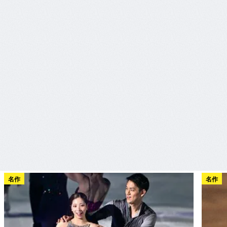
名作
名作