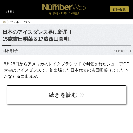
有料会員
毎日6時・11時・17時更新
フィギュアスケート
日本のアイスダンス界に新星！
15歳吉田唄菜＆17歳西山真瑚。
田村明子
2019/09/06 11:00
8月28日からアメリカのレイクプラシッドで開催されたジュニアGP
大会のアイスダンスで、初出場した日本代表の吉田唄菜（よしだう
たな）＆西山真瑚...
続きを読む