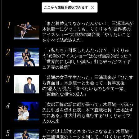
×
ここから競技を選択できます
最新
24時間
週間
「まだ着替えてなかったんかい！」三浦璃来が
木原龍一にツッコミも…りくりゅう“世界初の
アイスショー”大成功の舞台裏「やりたいこと
をすべて詰め込んだ」
「（私たち）引退したんだっけ？」りくりゅ
う“異例のアイスショー”はなぜ画期的だった？
「世界的にも珍しい試み」打ち破った“フィギ
ュア界の通例”
「普通の女子学生だった」三浦璃来が「ひたす
ら真面目」木原龍一と出会って…長年支援
の“恩人”が見た「食べたいものも全て一緒」
「運命的な相性の2人」
「次の五輪の話に顔が曇って」木原龍一が真っ
先に引退を伝えた夜…木下直哉社長「土地はす
でにある」壮大計画も進行する“りくりゅう”2
人の未来
「これ以上話すとネタバレになるよ」木原龍一
が三浦璃来のトークを制して…“りくりゅう”が