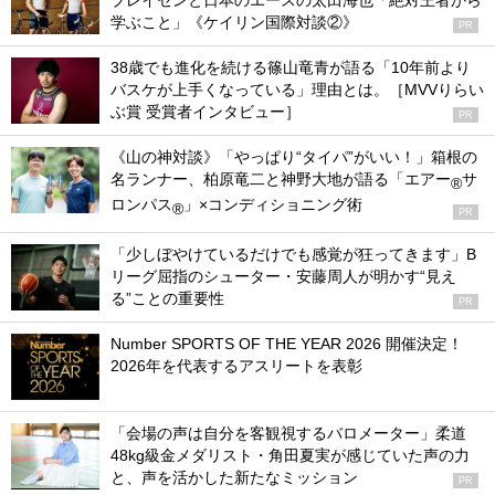
ブレイセンと日本のエースの太田海也「絶対王者から
学ぶこと」《ケイリン国際対談②》
PR
38歳でも進化を続ける篠山竜青が語る「10年前より
バスケが上手くなっている」理由とは。［MVVりらい
ぶ賞 受賞者インタビュー］
PR
《山の神対談》「やっぱり“タイパ”がいい！」箱根の
名ランナー、柏原竜二と神野大地が語る「エアー
サ
®
ロンパス
」×コンディショニング術
®
PR
「少しぼやけているだけでも感覚が狂ってきます」B
リーグ屈指のシューター・安藤周人が明かす“見え
る”ことの重要性
PR
Number SPORTS OF THE YEAR 2026 開催決定！
2026年を代表するアスリートを表彰
「会場の声は自分を客観視するバロメーター」柔道
48kg級金メダリスト・角田夏実が感じていた声の力
と、声を活かした新たなミッション
PR