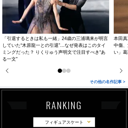
「引退するときは私も一緒」24歳の三浦璃来が明言
本田真
していた“木原龍一との引退”…なぜ発表はこのタイ
中傷、
ミングだった？ りくりゅう声明文で注目すべき“あ
い」葛
る一文”
その他の名作記事 >
RANKING
フィギュアスケート