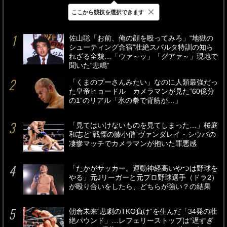
×
ここから競技を選択できます
最新
24時間
週間
佐山聡「お前、俺の顔を殴ってみろ」“地獄の
シューティング合宿”壮絶スパルタ特訓の知ら
れざる全貌…「ウァ～ッ」「グアァ～」現地で
聞いた“悲鳴”
「くまのプーさんみたい」なのに人類最強だっ
た皇帝ヒョードル カメラマンが見た“60億分
の1”のリアル「氷の拳で背筋が…」
「見てはいけないものを見てしまった…」桜庭
和志と“戦慄の膝小僧”ヴァンダレイ・シウバの
凄惨マッチでカメラマンが抱いた罪悪感
「たかがサッカー。運動神経高いやつは野球を
やる」元Jリーガーと元プロ野球選手（ドラ2）
が殴り合いをしたら、どちらが強い？の結果
朝倉未来“悲劇のTKO負け”を生んだ「34発の壮
絶パウンド」…レフェリーストップは“遅すぎ