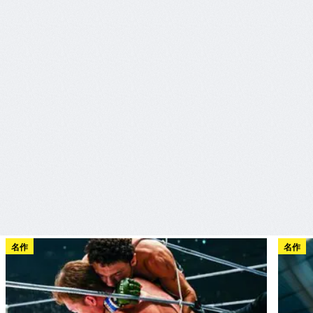
名作
名作