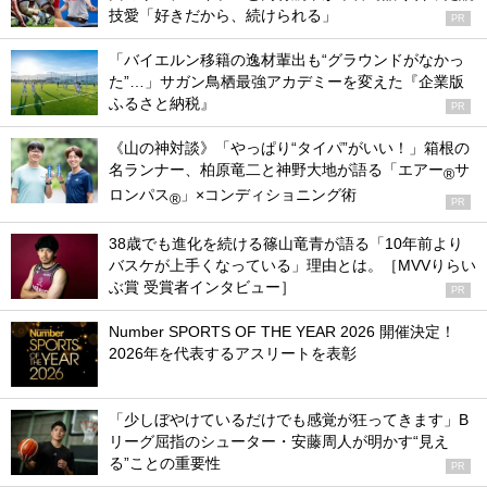
技愛「好きだから、続けられる」
PR
「バイエルン移籍の逸材輩出も“グラウンドがなかっ
た”…」サガン鳥栖最強アカデミーを変えた『企業版
ふるさと納税』
PR
《山の神対談》「やっぱり“タイパ”がいい！」箱根の
名ランナー、柏原竜二と神野大地が語る「エアー
サ
®
ロンパス
」×コンディショニング術
®
PR
38歳でも進化を続ける篠山竜青が語る「10年前より
バスケが上手くなっている」理由とは。［MVVりらい
ぶ賞 受賞者インタビュー］
PR
Number SPORTS OF THE YEAR 2026 開催決定！
2026年を代表するアスリートを表彰
「少しぼやけているだけでも感覚が狂ってきます」B
リーグ屈指のシューター・安藤周人が明かす“見え
る”ことの重要性
PR