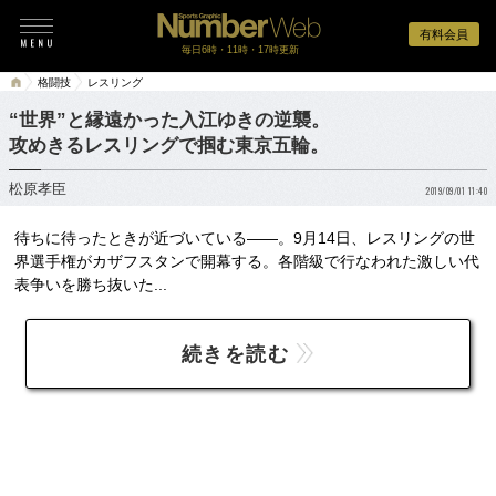
有料会員
毎日6時・11時・17時更新
格闘技
レスリング
“世界”と縁遠かった入江ゆきの逆襲。
攻めきるレスリングで掴む東京五輪。
松原孝臣
2019/09/01 11:40
待ちに待ったときが近づいている――。9月14日、レスリングの世
界選手権がカザフスタンで開幕する。各階級で行なわれた激しい代
表争いを勝ち抜いた...
続きを読む