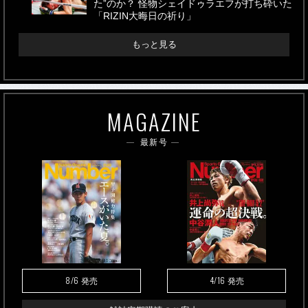
た”のか？ 怪物シェイドゥラエフが打ち砕いた
「RIZIN大晦日の祈り」
もっと見る
MAGAZINE
最新号
8/6
4/16
発売
発売