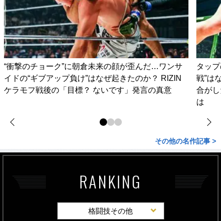
“衝撃のチョーク”に朝倉未来の顔が歪んだ…ワンサ
タップ
イドの“ギブアップ負け”はなぜ起きたのか？ RIZIN
戦”は
ケラモフ戦後の「目標？ ないです」発言の真意
合がし
は
その他の名作記事 >
RANKING
格闘技その他