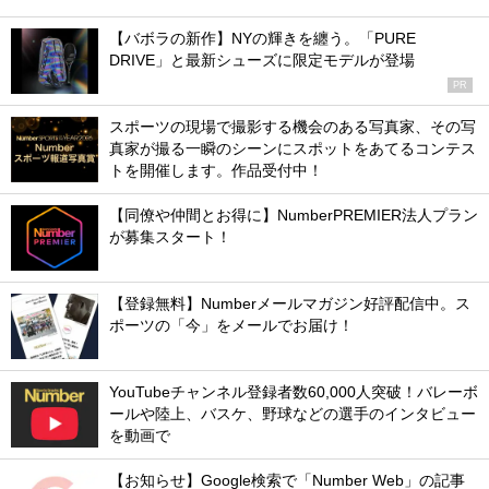
【バボラの新作】NYの輝きを纏う。「PURE
DRIVE」と最新シューズに限定モデルが登場
PR
スポーツの現場で撮影する機会のある写真家、その写
真家が撮る一瞬のシーンにスポットをあてるコンテス
トを開催します。作品受付中！
【同僚や仲間とお得に】NumberPREMIER法人プラン
が募集スタート！
【登録無料】Numberメールマガジン好評配信中。ス
ポーツの「今」をメールでお届け！
YouTubeチャンネル登録者数60,000人突破！バレーボ
ールや陸上、バスケ、野球などの選手のインタビュー
を動画で
【お知らせ】Google検索で「Number Web」の記事