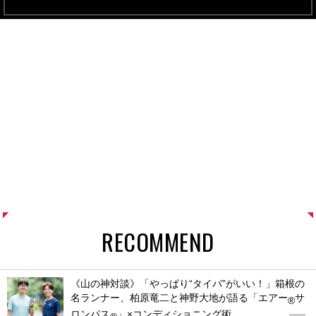
RECOMMEND
《山の神対談》「やっぱり“タイパ”がいい！」箱根の
名ランナー、柏原竜二と神野大地が語る「エアー
サ
®
ロンパス
」×コンディショニング術