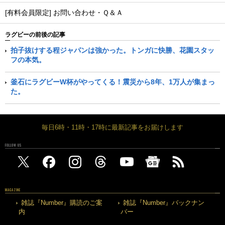
[有料会員限定] お問い合わせ・Ｑ＆Ａ
ラグビーの前後の記事
拍子抜けする程ジャパンは強かった。トンガに快勝、花園スタッ
フの本気。
釜石にラグビーW杯がやってくる！震災から8年、1万人が集まっ
た。
毎日6時・11時・17時に最新記事をお届けします
FOLLOW US
MAGAZINE
雑誌『Number』購読のご案
雑誌『Number』バックナン
内
バー