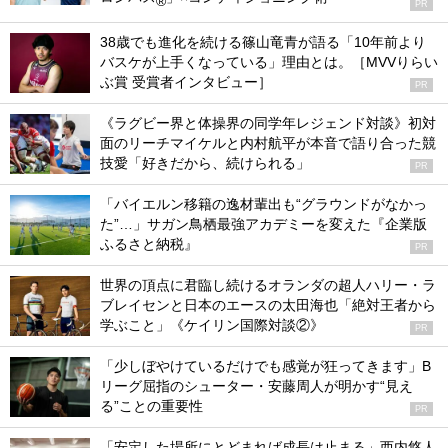
®
PR
38歳でも進化を続ける篠山竜青が語る「10年前より
バスケが上手くなっている」理由とは。［MVVりらい
ぶ賞 受賞者インタビュー］
PR
《ラグビー界と体操界の同学年レジェンド対談》初対
面のリーチマイケルと内村航平が本音で語り合った競
技愛「好きだから、続けられる」
PR
「バイエルン移籍の逸材輩出も“グラウンドがなかっ
た”…」サガン鳥栖最強アカデミーを変えた『企業版
ふるさと納税』
PR
世界の頂点に君臨し続けるオランダの超人ハリー・ラ
ブレイセンと日本のエースの太田海也「絶対王者から
学ぶこと」《ケイリン国際対談②》
PR
「少しぼやけているだけでも感覚が狂ってきます」B
リーグ屈指のシューター・安藤周人が明かす“見え
る”ことの重要性
PR
「安定した場所にとどまれば成長は止まる」西内悠人