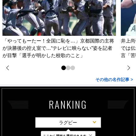
「やってもーたー！全国に恥を…」京都国際の主将
井上尚
が決勝後の控え室で…“テレビに映らない”姿を記者
では伝
が目撃「選手が明かした校歌のこと」
言「苦
その他の名作記事 >
RANKING
ラグビー
×
ここから競技を選択できます