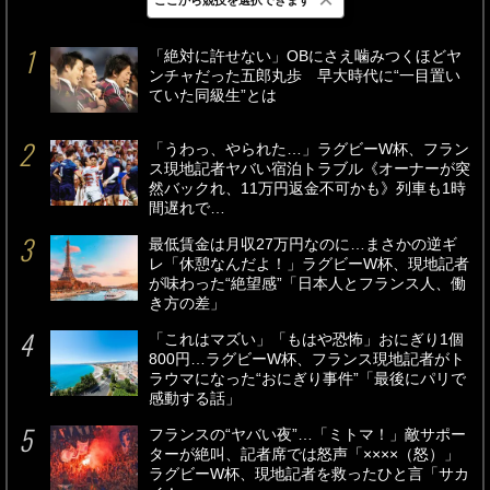
最新
24時間
週間
「絶対に許せない」OBにさえ噛みつくほどヤ
ンチャだった五郎丸歩 早大時代に“一目置い
ていた同級生”とは
「うわっ、やられた…」ラグビーW杯、フラン
ス現地記者ヤバい宿泊トラブル《オーナーが突
然バックれ、11万円返金不可かも》列車も1時
間遅れで…
最低賃金は月収27万円なのに…まさかの逆ギ
レ「休憩なんだよ！」ラグビーW杯、現地記者
が味わった“絶望感”「日本人とフランス人、働
き方の差」
「これはマズい」「もはや恐怖」おにぎり1個
800円…ラグビーW杯、フランス現地記者がト
ラウマになった“おにぎり事件”「最後にパリで
感動する話」
フランスの“ヤバい夜”…「ミトマ！」敵サポー
ターが絶叫、記者席では怒声「××××（怒）」
ラグビーW杯、現地記者を救ったひと言「サカ