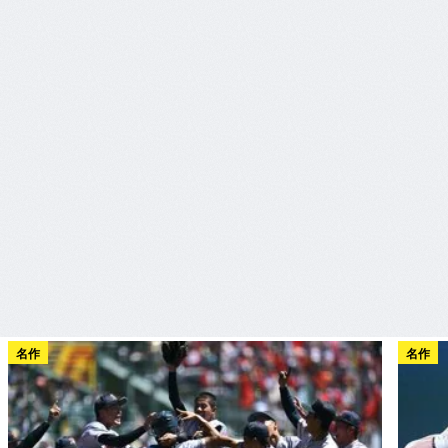
名作
名作