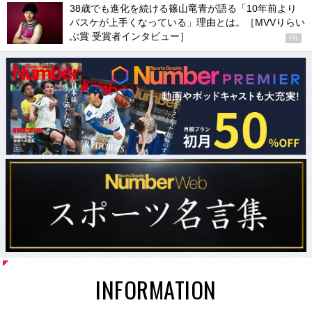
38歳でも進化を続ける篠山竜青が語る「10年前より
バスケが上手くなっている」理由とは。［MVVりらい
ぶ賞 受賞者インタビュー］
PR
INFORMATION