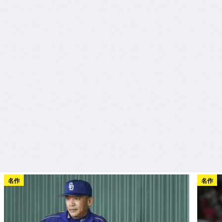
名作
名作