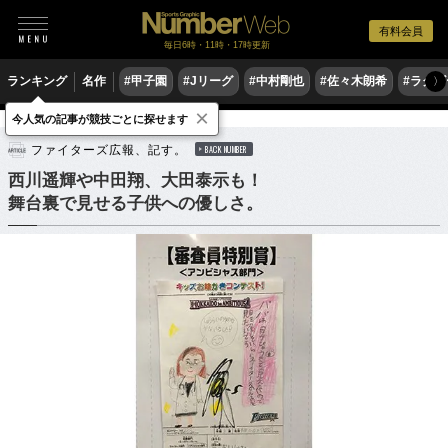
有料会員
毎日6時・11時・17時更新
ランキング
名作
#甲子園
#Jリーグ
#中村剛也
#佐々木朗希
#ラグ
〉
×
今人気の記事が競技ごとに探せます
野球
プロ野球
ファイターズ広報、記す。
BACK NUMBER
西川遥輝や中田翔、大田泰示も！
舞台裏で見せる子供への優しさ。