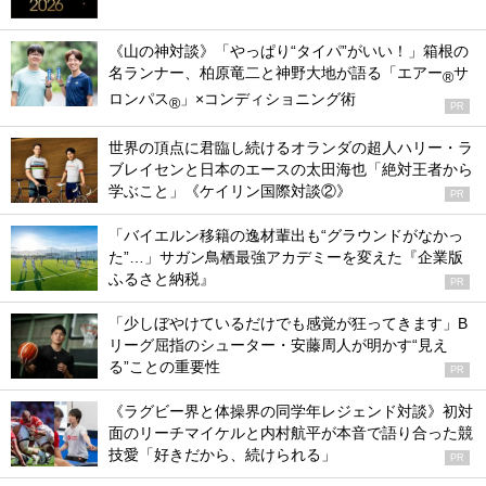
《山の神対談》「やっぱり“タイパ”がいい！」箱根の
名ランナー、柏原竜二と神野大地が語る「エアー
サ
®
ロンパス
」×コンディショニング術
®
PR
世界の頂点に君臨し続けるオランダの超人ハリー・ラ
ブレイセンと日本のエースの太田海也「絶対王者から
学ぶこと」《ケイリン国際対談②》
PR
「バイエルン移籍の逸材輩出も“グラウンドがなかっ
た”…」サガン鳥栖最強アカデミーを変えた『企業版
ふるさと納税』
PR
「少しぼやけているだけでも感覚が狂ってきます」B
リーグ屈指のシューター・安藤周人が明かす“見え
る”ことの重要性
PR
《ラグビー界と体操界の同学年レジェンド対談》初対
面のリーチマイケルと内村航平が本音で語り合った競
技愛「好きだから、続けられる」
PR