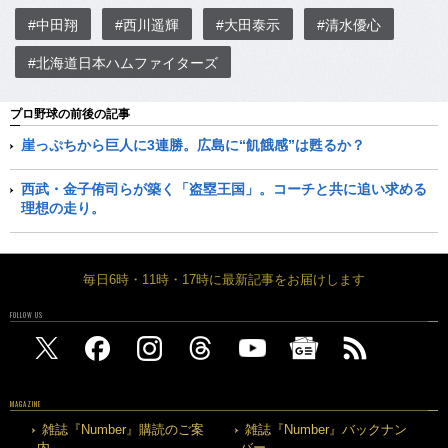
#中田翔
#西川遥輝
#大田泰示
#清水優心
#北海道日本ハムファイターズ
プロ野球の前後の記事
崖っぷちから巨人に3連勝。広島に“飢餓感”は甦るか？
西武・金子侑司らが築く「盗塁王国」。コーチと共に追い求める
理想の走り。
毎日6時・11時・17時に最新記事をお届けします
FOLLOW US
MAGAZINE
雑誌『Number』購読のご案
雑誌『Number』バックナン