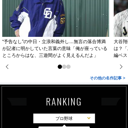
“予告なし”の中日・立浪和義外し…無言の落合博満
大谷翔
が記者に明かしていた言葉の意味「俺が座っている
は？「
ところからはな、三遊間がよく見えるんだよ」
編ベス
その他の名作記事 >
RANKING
プロ野球