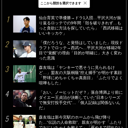
×
ここから競技を選択できます
最新
24時間
週間
仙台育英で準優勝→ドラ1入団…平沢大河が振
り返るロッテでの9年間「殻を破りきれず…も
っと貪欲に方法を探していたら」「西武移籍は
いいキッカケ」
「僕だろうな、と覚悟はしていました」現役ド
ラフトでロッテ→西武へ…平沢大河が移籍2年
目で“覚醒”の理由「目的が明確に」大きく変わ
った意識
森友哉は「ヤンキーで悪そうに見られるけ
ど…」盟友の大阪桐蔭“控え捕手”が明かす素顔
「野球にめちゃくちゃ真面目」「ふたりでよく
喧嘩もした」
「おい、ノーヒットだぞ？」落合博満より前に
ダイエー王貞治が決断していた“日本シリーズ
で無安打投手交代”…「個人記録は関係ないん
だ」
森友哉は新今宮駅のホームから飛び降り
た…“伝説の人命救助”、親友が明かす「ふたり
でおじいちゃんを抱えて」「死ぬまで切れない