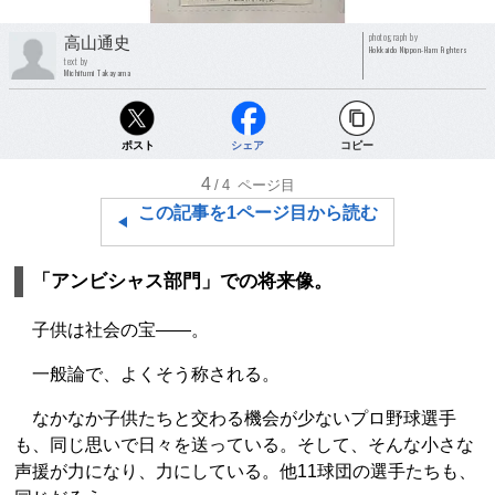
photograph by
高山通史
Hokkaido Nippon-Ham Fighters
text by
Michifumi Takayama
ポスト
シェア
コピー
4
/4
ページ目
この記事を1ページ目から読む
「アンビシャス部門」での将来像。
子供は社会の宝――。
一般論で、よくそう称される。
なかなか子供たちと交わる機会が少ないプロ野球選手
も、同じ思いで日々を送っている。そして、そんな小さな
声援が力になり、力にしている。他11球団の選手たちも、