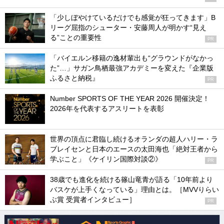
「少しぼやけているだけでも感覚が狂ってきます」B
リーグ屈指のシューター・安藤周人が明かす“見え
る”ことの重要性
PR
「バイエルン移籍の逸材輩出も“グラウンドがなかっ
た”…」サガン鳥栖最強アカデミーを変えた『企業版
ふるさと納税』
PR
Number SPORTS OF THE YEAR 2026 開催決定！
2026年を代表するアスリートを表彰
世界の頂点に君臨し続けるオランダの超人ハリー・ラ
ブレイセンと日本のエースの太田海也「絶対王者から
学ぶこと」《ケイリン国際対談②》
PR
38歳でも進化を続ける篠山竜青が語る「10年前より
バスケが上手くなっている」理由とは。［MVVりらい
ぶ賞 受賞者インタビュー］
PR