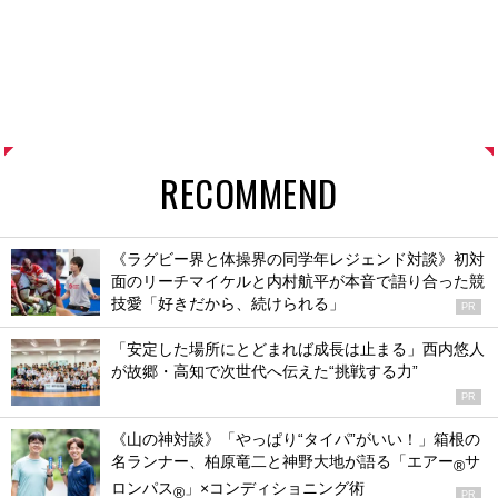
RECOMMEND
《ラグビー界と体操界の同学年レジェンド対談》初対
面のリーチマイケルと内村航平が本音で語り合った競
技愛「好きだから、続けられる」
PR
「安定した場所にとどまれば成長は止まる」西内悠人
が故郷・高知で次世代へ伝えた“挑戦する力”
PR
《山の神対談》「やっぱり“タイパ”がいい！」箱根の
名ランナー、柏原竜二と神野大地が語る「エアー
サ
®
ロンパス
」×コンディショニング術
®
PR