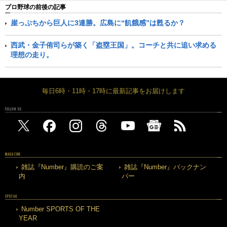
プロ野球の前後の記事
崖っぷちから巨人に3連勝。広島に“飢餓感”は甦るか？
西武・金子侑司らが築く「盗塁王国」。コーチと共に追い求める
理想の走り。
毎日6時・11時・17時に最新記事をお届けします
FOLLOW US
MAGAZINE
雑誌『Number』購読のご案
雑誌『Number』バックナン
内
バー
SPECIAL
Number SPORTS OF THE
YEAR