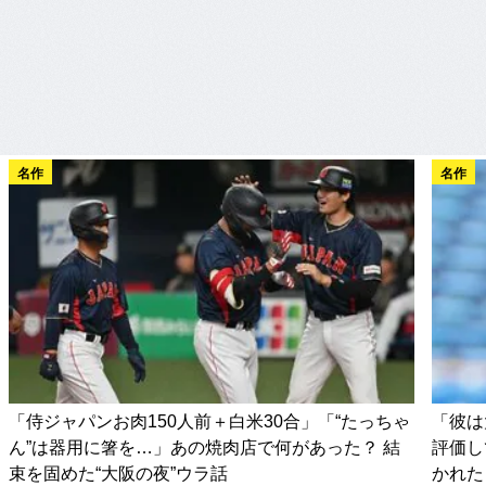
名作
名作
「侍ジャパンお肉150人前＋白米30合」「“たっちゃ
「彼は
ん”は器用に箸を…」あの焼肉店で何があった？ 結
評価し
束を固めた“大阪の夜”ウラ話
かれた