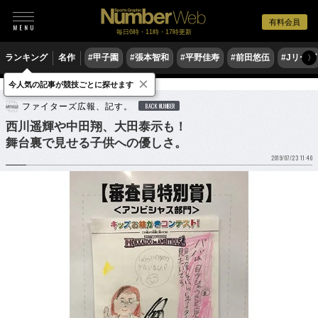
有料会員
毎日6時・11時・17時更新
ランキング
名作
#甲子園
#張本智和
#平野佳寿
#前田悠伍
#Jリーグ
〉
×
今人気の記事が競技ごとに探せます
野球
プロ野球
ファイターズ広報、記す。
BACK NUMBER
西川遥輝や中田翔、大田泰示も！
舞台裏で見せる子供への優しさ。
2019/07/23 11:40