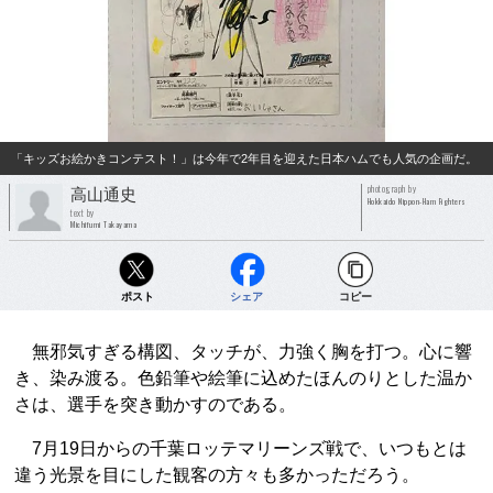
「キッズお絵かきコンテスト！」は今年で2年目を迎えた日本ハムでも人気の企画だ。
photograph by
高山通史
Hokkaido Nippon-Ham Fighters
text by
Michifumi Takayama
ポスト
シェア
コピー
無邪気すぎる構図、タッチが、力強く胸を打つ。心に響
き、染み渡る。色鉛筆や絵筆に込めたほんのりとした温か
さは、選手を突き動かすのである。
7月19日からの千葉ロッテマリーンズ戦で、いつもとは
違う光景を目にした観客の方々も多かっただろう。