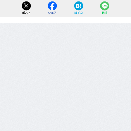
ポスト
シェア
はてな
送る