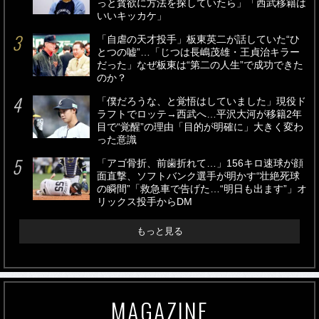
っと貪欲に方法を探していたら」「西武移籍は
いいキッカケ」
「自虐の天才投手」板東英二が話していた“ひ
とつの嘘”…「じつは長嶋茂雄・王貞治キラー
だった」なぜ板東は“第二の人生”で成功できた
のか？
「僕だろうな、と覚悟はしていました」現役ド
ラフトでロッテ→西武へ…平沢大河が移籍2年
目で“覚醒”の理由「目的が明確に」大きく変わ
った意識
「アゴ骨折、前歯折れて…」156キロ速球が顔
面直撃、ソフトバンク選手が明かす“壮絶死球
の瞬間”「救急車で告げた…“明日も出ます”」オ
リックス投手からDM
もっと見る
MAGAZINE