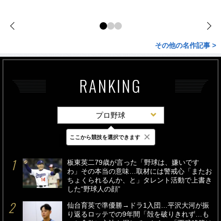
その他の名作記事 >
RANKING
プロ野球
×
ここから競技を選択できます
最新
24時間
週間
板東英二79歳が言った「野球は、嫌いです
わ」その本当の意味…取材には警戒心「またお
ちょくられるんか、と」タレント活動で上書き
した“野球人の顔”
仙台育英で準優勝→ドラ1入団…平沢大河が振
り返るロッテでの9年間「殻を破りきれず…も