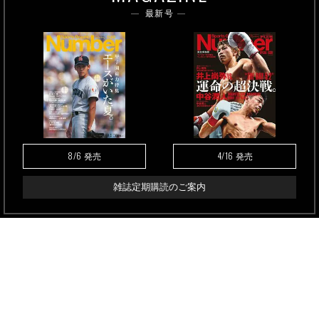
最新号
8/6
4/16
発売
発売
雑誌定期購読のご案内