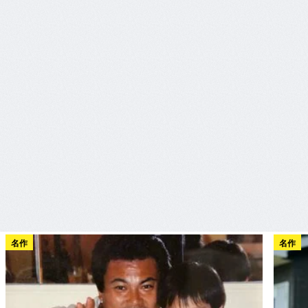
名作
名作