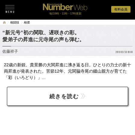
有料会員
毎日6時・11時・17時更新
格闘技
相撲
“新元号”初の関取、遅咲きの彩。
愛弟子の昇進に元寺尾の声も弾む。
佐藤祥子
2019/03/30 09:00
22歳の新鋭、貴景勝の大関昇進に沸き返る日。ひとりの力士の新十
両昇進が発表された。苦節12年、元関脇寺尾の錣山親方が育てた
「彩（いろどり）」...
続きを読む