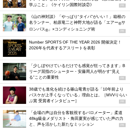
学ぶこと」《ケイリン国際対談②》
PR
《山の神対談》「やっぱり“タイパ”がいい！」箱根の
名ランナー、柏原竜二と神野大地が語る「エアー
サ
®
ロンパス
」×コンディショニング術
®
PR
Number SPORTS OF THE YEAR 2026 開催決定！
2026年を代表するアスリートを表彰
「少しぼやけているだけでも感覚が狂ってきます」B
リーグ屈指のシューター・安藤周人が明かす“見え
る”ことの重要性
PR
38歳でも進化を続ける篠山竜青が語る「10年前より
バスケが上手くなっている」理由とは。［MVVりらい
ぶ賞 受賞者インタビュー］
PR
「会場の声は自分を客観視するバロメーター」柔道
48kg級金メダリスト・角田夏実が感じていた声の力
と、声を活かした新たなミッション
PR