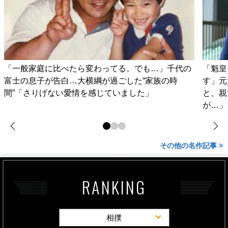
「一般家庭に比べたら変わってる。でも…」千代の
「魁皇
富士の息子が告白…大横綱が過ごした“家族の時
す」元
間”「さりげない愛情を感じていました」
と、親
が…」
その他の名作記事 >
RANKING
相撲