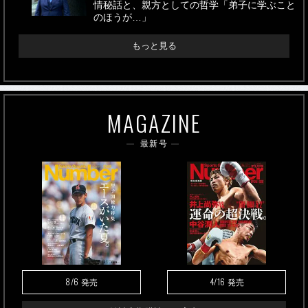
情秘話と、親方としての哲学「弟子に学ぶこと
のほうが…」
もっと見る
MAGAZINE
最新号
8/6
4/16
発売
発売