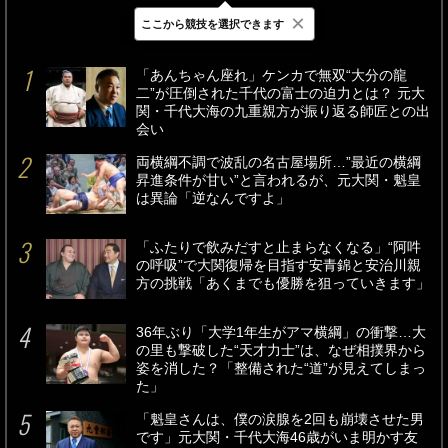
×
ここから競技を選択できます
最新
24時間
週間
「あんちゃん座れ」ケンカで無双“大分の龍
二”が圧倒された千代の富士の迫力とは？ 元大
関・千代大海の九重親方が振り返る師匠との出
会い
両横綱不調で波乱の名古屋場所…”最近の横綱
昇進条件が甘い”と言われるが、元大関・魁皇
は異論「逆なんですよ」
「ふたりで飲みだすと止まらなくなる」“阿吽
の呼吸”で大関復帰を目指す安青錦と安治川親
方の挑戦「あくまでも優勝を狙っていきます」
36年ぶり「大学1年生がアマ横綱」の衝撃…大
の里も撃破した“天才力士”は、なぜ相撲界から
姿を消した？「整備された“道”が見えてしまっ
た」
「魁皇さんは、僕の涙腺を2回も崩壊させた男
です」元大関・千代大海46歳がいま明かす友