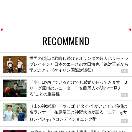
RECOMMEND
世界の頂点に君臨し続けるオランダの超人ハリー・ラ
ブレイセンと日本のエースの太田海也「絶対王者から
学ぶこと」《ケイリン国際対談②》
PR
「少しぼやけているだけでも感覚が狂ってきます」B
リーグ屈指のシューター・安藤周人が明かす“見え
る”ことの重要性
PR
《山の神対談》「やっぱり“タイパ”がいい！」箱根の
名ランナー、柏原竜二と神野大地が語る「エアー
サ
®
ロンパス
」×コンディショニング術
®
PR