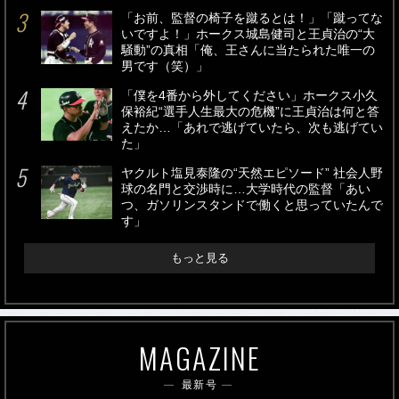
「お前、監督の椅子を蹴るとは！」「蹴ってな
いですよ！」ホークス城島健司と王貞治の“大
騒動”の真相「俺、王さんに当たられた唯一の
男です（笑）」
「僕を4番から外してください」ホークス小久
保裕紀“選手人生最大の危機”に王貞治は何と答
えたか…「あれで逃げていたら、次も逃げてい
た」
ヤクルト塩見泰隆の“天然エピソード” 社会人野
球の名門と交渉時に…大学時代の監督「あい
つ、ガソリンスタンドで働くと思っていたんで
す」
もっと見る
MAGAZINE
最新号