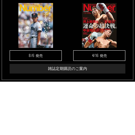
8/6
4/16
発売
発売
雑誌定期購読のご案内