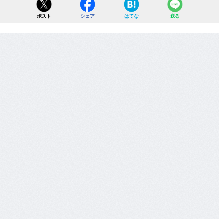
ポスト
シェア
はてな
送る