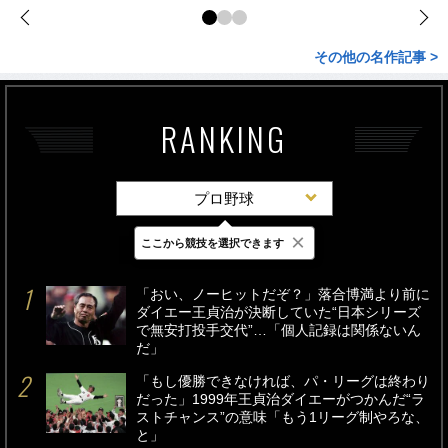
その他の名作記事 >
RANKING
プロ野球
×
ここから競技を選択できます
最新
24時間
週間
「おい、ノーヒットだぞ？」落合博満より前に
ダイエー王貞治が決断していた“日本シリーズ
で無安打投手交代”…「個人記録は関係ないん
だ」
「もし優勝できなければ、パ・リーグは終わり
だった」1999年王貞治ダイエーがつかんだ“ラ
ストチャンス”の意味「もう1リーグ制やろな、
と」