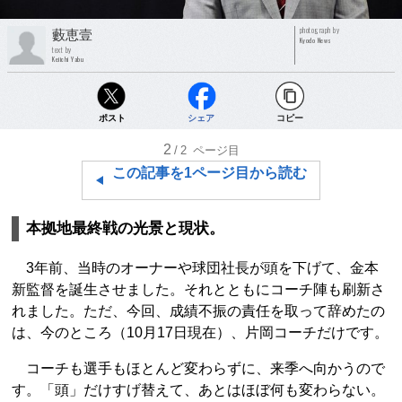
photograph by
藪恵壹
Kyodo News
text by
Keiichi Yabu
ポスト
シェア
コピー
2
/2
ページ目
この記事を1ページ目から読む
本拠地最終戦の光景と現状。
3年前、当時のオーナーや球団社長が頭を下げて、金本
新監督を誕生させました。それとともにコーチ陣も刷新さ
れました。ただ、今回、成績不振の責任を取って辞めたの
は、今のところ（10月17日現在）、片岡コーチだけです。
コーチも選手もほとんど変わらずに、来季へ向かうので
す。「頭」だけすげ替えて、あとはほぼ何も変わらない。