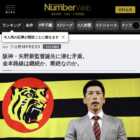
有料会員
毎日6時・11時・17時更新
ランキング
名作
#甲子園
#Jリーグ
#八村塁
#ドジャース
#ソフトバ
〉
×
今人気の記事が競技ごとに探せます
野球
プロ野球
プロ野球PRESS
BACK NUMBER
阪神・矢野新監督誕生に潜む矛盾。
金本路線は継続か、断絶なのか。