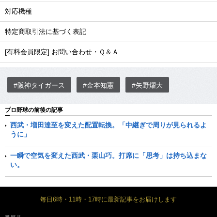
対応機種
特定商取引法に基づく表記
[有料会員限定] お問い合わせ・Ｑ＆Ａ
#阪神タイガース
#金本知憲
#矢野燿大
プロ野球の前後の記事
西武・増田達至を変えた配置転換。「中継ぎで周りが見られるよ
うに」
一瞬で空気を変えた西武・栗山巧。打席に「思考」は持ち込まな
い。
毎日6時・11時・17時に最新記事をお届けします
FOLLOW US