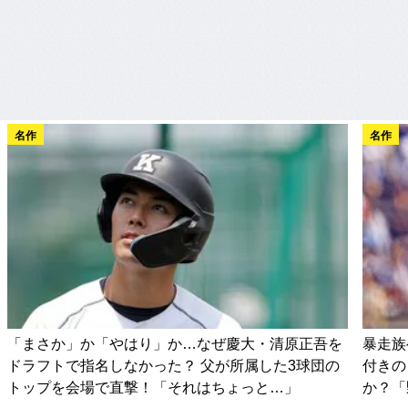
名作
名作
「まさか」か「やはり」か…なぜ慶大・清原正吾を
暴走族
ドラフトで指名しなかった？ 父が所属した3球団の
付きの
トップを会場で直撃！「それはちょっと…」
か？「