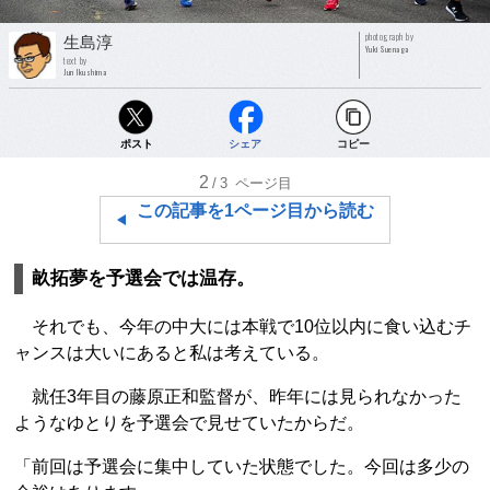
photograph by
生島淳
Yuki Suenaga
text by
Jun Ikushima
ポスト
シェア
コピー
2
/3
ページ目
この記事を1ページ目から読む
畝拓夢を予選会では温存。
それでも、今年の中大には本戦で10位以内に食い込むチ
ャンスは大いにあると私は考えている。
就任3年目の藤原正和監督が、昨年には見られなかった
ようなゆとりを予選会で見せていたからだ。
「前回は予選会に集中していた状態でした。今回は多少の