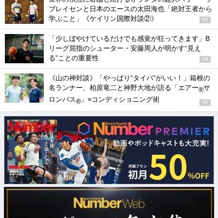
ブレイセンと日本のエースの太田海也「絶対王者から
学ぶこと」《ケイリン国際対談②》
PR
「少しぼやけているだけでも感覚が狂ってきます」B
リーグ屈指のシューター・安藤周人が明かす“見え
る”ことの重要性
PR
《山の神対談》「やっぱり“タイパ”がいい！」箱根の
名ランナー、柏原竜二と神野大地が語る「エアー
サ
®
ロンパス
」×コンディショニング術
®
PR