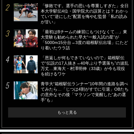
「惨敗です。選手の思いを尊重しすぎた」全日
本大学駅伝4位・国学院大の誤算とは？ わかっ
ていて“逆にした”配置を悔やむ監督「私の読み
が甘い」
「最初はBチームの練習にもつけなくて…」東
大受験も勧められた早大“一般入試の星”が
「5000m15分台→3度の箱根駅伝出場」にたど
り着いたウラ話
「恩返しが何もできていないので」箱根駅伝
で“伝説の17人抜き→40年ぶり予選落ち”の波乱
万丈…東海大・村澤明伸（33歳）が今も現役
を続けるワケ
青学大“箱根駅伝ランナー”10年間の進路を調べ
てみたら…「じつは4割がすでに引退」OBたち
の意外なその後「マラソンで覚醒した“あの選
手”も」
もっと見る