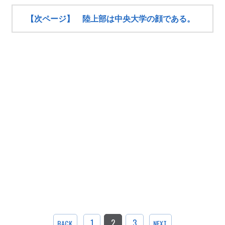
【次ページ】 陸上部は中央大学の顔である。
1
2
3
BACK
NEXT