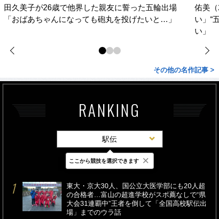
田久美子が26歳で他界した親友に誓った五輪出場
佑美（
「おばあちゃんになっても砲丸を投げたいと…」
い」“
い」
その他の名作記事 >
RANKING
駅伝
×
ここから競技を選択できます
最新
24時間
週間
東大・京大30人、国公立大医学部にも20人超
の合格者…富山の超進学校がスポ薦なしで“県
大会31連覇中”王者を倒して「全国高校駅伝出
場」までのウラ話