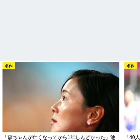
名作
名作
「森ちゃんが亡くなってから1年しんどかった」池
「40