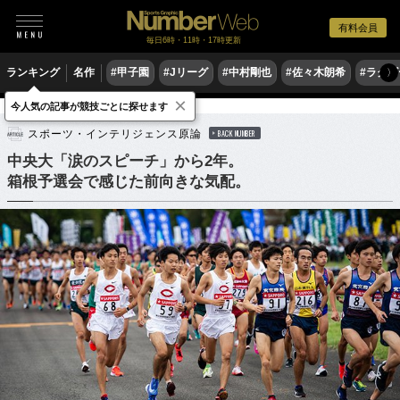
有料会員
毎日6時・11時・17時更新
ランキング
名作
#甲子園
#Jリーグ
#中村剛也
#佐々木朗希
#ラグ
〉
×
今人気の記事が競技ごとに探せます
陸上
駅伝
スポーツ・インテリジェンス原論
BACK NUMBER
中央大「涙のスピーチ」から2年。
箱根予選会で感じた前向きな気配。