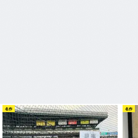
名作
名作