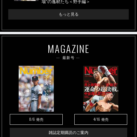
場”の逸材たち＜野手編＞
もっと見る
MAGAZINE
最新号
8/6
4/16
発売
発売
雑誌定期購読のご案内