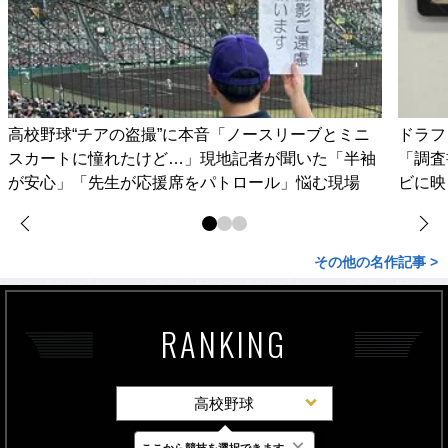
高校野球“チアの盗撮”に本音「ノースリーブとミニ
ドラフ
スカートに憧れたけど…」現地記者が聞いた「半袖
「調査
が安心」「先生が応援席をパトロール」悩む現場
ビに映
その他の名作記事 >
RANKING
高校野球
×
ここから競技を選択できます