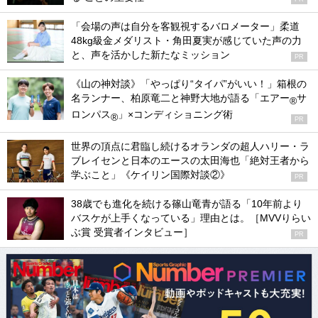
「会場の声は自分を客観視するバロメーター」柔道
48kg級金メダリスト・角田夏実が感じていた声の力
と、声を活かした新たなミッション
PR
《山の神対談》「やっぱり“タイパ”がいい！」箱根の
名ランナー、柏原竜二と神野大地が語る「エアー
サ
®
ロンパス
」×コンディショニング術
®
PR
世界の頂点に君臨し続けるオランダの超人ハリー・ラ
ブレイセンと日本のエースの太田海也「絶対王者から
学ぶこと」《ケイリン国際対談②》
PR
38歳でも進化を続ける篠山竜青が語る「10年前より
バスケが上手くなっている」理由とは。［MVVりらい
ぶ賞 受賞者インタビュー］
PR