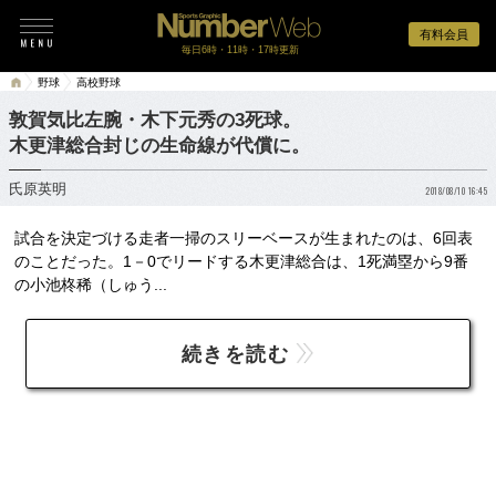
有料会員
毎日6時・11時・17時更新
野球
高校野球
敦賀気比左腕・木下元秀の3死球。
木更津総合封じの生命線が代償に。
氏原英明
2018/08/10 16:45
試合を決定づける走者一掃のスリーベースが生まれたのは、6回表
のことだった。1－0でリードする木更津総合は、1死満塁から9番
の小池柊稀（しゅう...
続きを読む