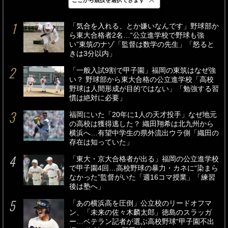
最新
24時間
週間
「気合を入れる、とか嫌いなんです」野球部か
ら東大合格者2名…“公立進学校で野球も強
い”東筑のナゾ「監督は数学の先生」「怒ると
きは3分以内」
「一般入試9割で甲子園」福岡の東筑はなぜ強
い？ 野球部から東大合格の公立進学校「高校
野球は人間形成が目的ではない」「勉強する習
慣は絶対に必要」
福岡にいた「20年に1人の天才投手」なぜ地元
の高校は獲得逃した？ 織田翔希は北九州から
横浜へ…有望中学生の県外流出ウラ側「織田の
存在は知っていた」
「東大・京大合格者が出る」福岡の公立進学校
で甲子園4回…高校野球の暴力・カネに“染まら
なかった”監督がいた「週16コマ授業」「練習
後は塾へ」
「あの横浜高を圧倒」公立校のリードオフマ
ン、「未来の佐々木麟太郎」徳島のスラッガ
ー…ベテラン記者が選ぶ高校野球“甲子園不出