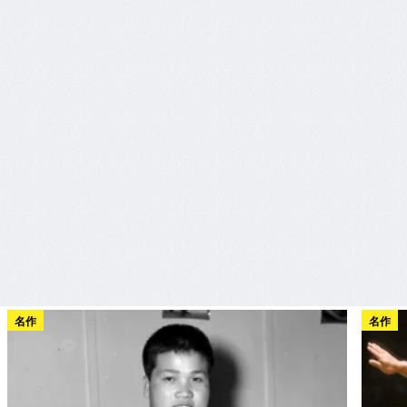
名作
名作