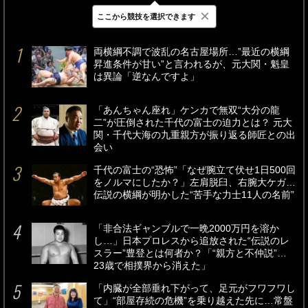
×
ここから競技を選択できます
最新
24時間
週間
両横綱不調で波乱の名古屋場所…”最近の横綱
昇進条件が甘い”と言われるが、元大関・魁皇
は異論「逆なんですよ」
「あんちゃん座れ」ケンカで無双“大分の龍
二”が圧倒された千代の富士の迫力とは？ 元大
関・千代大海の九重親方が振り返る師匠との出
会い
千代の富士の“恐怖”「なぜ腕立て伏せ1日500回
をノルマにしたか？」左肩脱臼、右腕大ケガ…
伝説の横綱が明かした“苦手な力士11人の名前”
「非合法ギャンブルで一晩2000万円を溶か
し…」日本プロレスから追放された“伝説のレ
スラー”豊登とは何者か？「“親方と不仲説”…
23歳で相撲界から消えた」
「内臓が全部垂れ下がって、足元がフワフワし
て」“部屋存続の危機”を乗り越えた先に…常盤