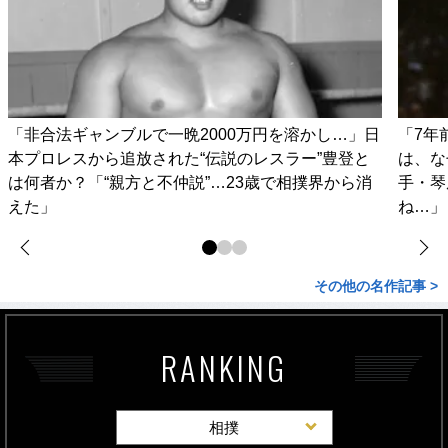
「非合法ギャンブルで一晩2000万円を溶かし…」日
「7年
本プロレスから追放された“伝説のレスラー”豊登と
は、な
は何者か？「“親方と不仲説”…23歳で相撲界から消
手・琴
えた」
ね…」
その他の名作記事 >
RANKING
相撲