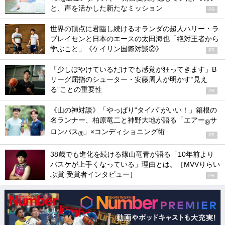
と、声を活かした新たなミッション
PR
世界の頂点に君臨し続けるオランダの超人ハリー・ラ
ブレイセンと日本のエースの太田海也「絶対王者から
学ぶこと」《ケイリン国際対談②》
PR
「少しぼやけているだけでも感覚が狂ってきます」B
リーグ屈指のシューター・安藤周人が明かす“見え
る”ことの重要性
PR
《山の神対談》「やっぱり“タイパ”がいい！」箱根の
名ランナー、柏原竜二と神野大地が語る「エアー
サ
®
ロンパス
」×コンディショニング術
®
PR
38歳でも進化を続ける篠山竜青が語る「10年前より
バスケが上手くなっている」理由とは。［MVVりらい
ぶ賞 受賞者インタビュー］
PR