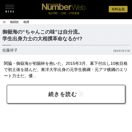
有料会員
毎日6時・11時・17時更新
格闘技
相撲
御嶽海の“ちゃんこの味”は自分流。
学生出身力士の大相撲革命なるか!?
佐藤祥子
2018/07/28 11:00
関脇・御嶽海が初賜杯を抱いた。2015年3月、幕下付出し10枚目格
で初土俵を踏んだ、東洋大学出身の元学生横綱・元アマ横綱のエリ
ート力士だ。優...
続きを読む