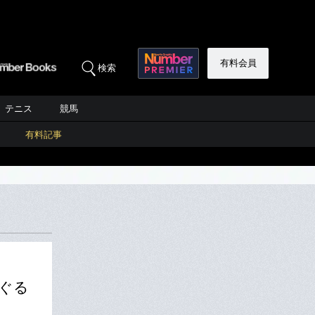
有料会員
検索
テニス
競馬
有料記事
ぐる