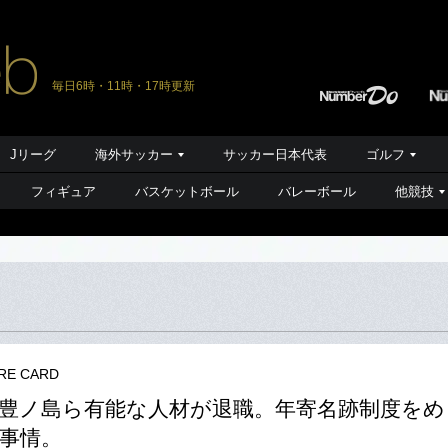
毎日6時・11時・17時更新
Jリーグ
海外サッカー
サッカー日本代表
ゴルフ
フィギュア
バスケットボール
バレーボール
他競技
RE CARD
豊ノ島ら有能な人材が退職。年寄名跡制度をめ
事情。