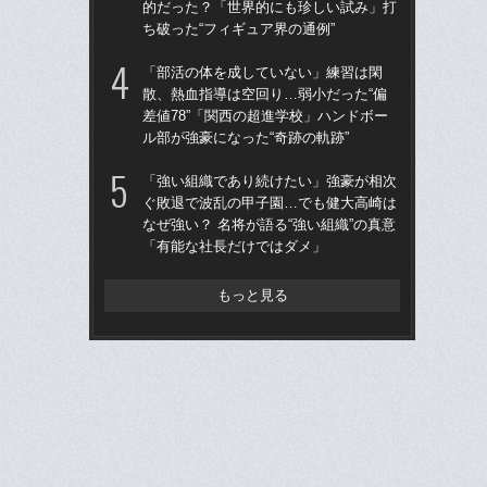
的だった？「世界的にも珍しい試み」打
り
ち破った“フィギュア界の通例”
た
「部活の体を成していない」練習は閑
「
散、熱血指導は空回り…弱小だった“偏
りゅ
差値78”「関西の超進学校」ハンドボー
的
ル部が強豪になった“奇跡の軌跡”
ち破
「強い組織であり続けたい」強豪が相次
ド
ぐ敗退で波乱の甲子園…でも健大高崎は
翔平
なぜ強い？ 名将が語る“強い組織”の真意
も…
「有能な社長だけではダメ」
サ
もっと見る