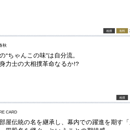
相撲
有料
春秋
の“ちゃんこの味”は自分流。
身力士の大相撲革命なるか!?
相撲
RE CARD
部屋伝統の名を継承し、幕内での躍進を期す「