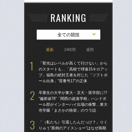
RANKING
全ての競技
最新
24時間
週間
「聖光はレベルが高くて行けない」から
「
のスタートも…「高校で球速15キロアッ
のス
プ」福島の絶対王者を封じた「ソフトボ
プ
ール出身」“背番号17”の正体
ール
卒業生の大半が東大・京大・医学部に!?
卒業
“偏差値78”「関西の超進学校」ハンドボ
“偏
ール部がインターハイ出場の衝撃…東大
ー
寺学園「まさかの快挙」のウラ話
寺
「（私たち）引退したんだっけ？」りく
仙
りゅう“異例のアイスショー”はなぜ画期
河