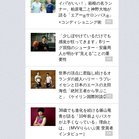
イパ”がいい！」箱根の名ラン
ナー、柏原竜二と神野大地が
語る「エアー
サロンパス
」
®
®
×コンディショニング術
PR
「少しぼやけているだけでも
感覚が狂ってきます」Bリー
グ屈指のシューター・安藤周
人が明かす“見える”ことの重
要性
PR
世界の頂点に君臨し続けるオ
ランダの超人ハリー・ラブレ
イセンと日本のエースの太田
海也「絶対王者から学ぶこ
と」《ケイリン国際対談②》
PR
38歳でも進化を続ける篠山竜
青が語る「10年前よりバスケ
が上手くなっている」理由と
は。［MVVりらいぶ賞 受賞者
インタビュー］
PR