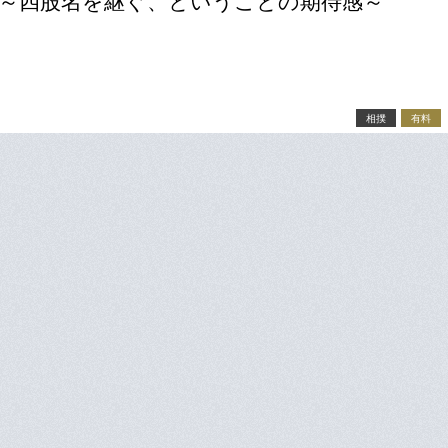
～四股名を継ぐ、ということの期待感～
相撲
有料