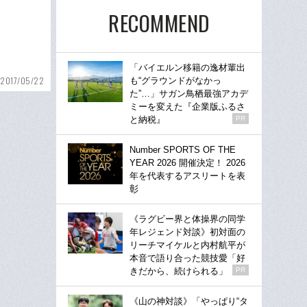
RECOMMEND
「バイエルン移籍の逸材輩出
2017/05/22
も“グラウンドがなかっ
た”…」サガン鳥栖最強アカデ
ミーを変えた『企業版ふるさ
と納税』
PR
Number SPORTS OF THE
YEAR 2026 開催決定！ 2026
年を代表するアスリートを表
彰
《ラグビー界と体操界の同学
年レジェンド対談》初対面の
リーチマイケルと内村航平が
本音で語り合った競技愛「好
きだから、続けられる」
PR
《山の神対談》「やっぱり“タ