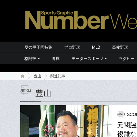
夏の甲子園特集
プロ野球
MLB
高校野球
格闘技
将棋
モータースポーツ
ラグビー
豊山
関連記事
豊山
SCO
元関脇
複雑な