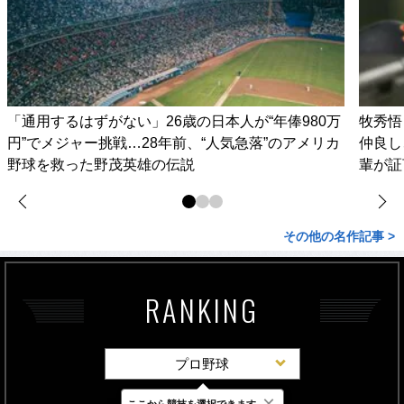
「通用するはずがない」26歳の日本人が“年俸980万
牧秀悟
円”でメジャー挑戦…28年前、“人気急落”のアメリカ
仲良し
野球を救った野茂英雄の伝説
輩が証
その他の名作記事 >
RANKING
プロ野球
×
ここから競技を選択できます