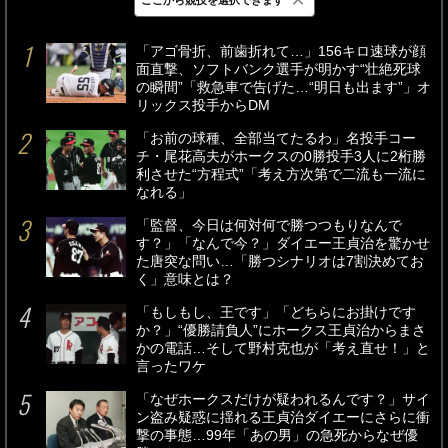
最新
24時間
週間
「アゴ骨折、前歯折れて…」156キロ速球が顔
面直撃、ソフトバンク選手が明かす“壮絶死球
の瞬間”「救急車で告げた…“明日も出ます”」オ
リックス投手からDM
「お前の球種、全部当てたるわ」名投手コー
チ・尾花高夫がホークスの0勝投手3人に2桁勝
利させた“方程式”「考え方次第で二流も一流に
なれる」
「監督、今日は何対何で勝つつもりなんで
す？」「なんで今？」ダイエー王貞治を驚かせ
た唐突な問い…「勝つシナリオは7割決めてお
く」意味とは？
「もしもし、王です」「どちらにお掛けです
か？」“優勝請負人”にホークス王貞治からまさ
かの電話…そして野村克也が「考え直せ！」と
言ったワケ
「なぜホークスだけが疑われるんです？」サイ
ン盗み疑惑に揺れる王貞治ダイエーにさらに衝
撃の事態…99年「あの男」の急死からなぜ優