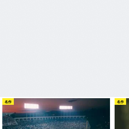
名作
名作