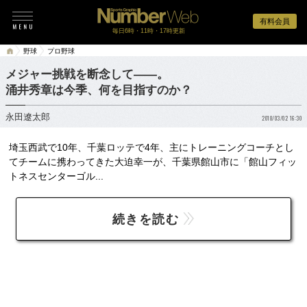
有料会員
毎日6時・11時・17時更新
野球
プロ野球
メジャー挑戦を断念して――。
涌井秀章は今季、何を目指すのか？
永田遼太郎
2018/03/02 16:30
埼玉西武で10年、千葉ロッテで4年、主にトレーニングコーチとし
てチームに携わってきた大迫幸一が、千葉県館山市に「館山フィッ
トネスセンターゴル...
続きを読む