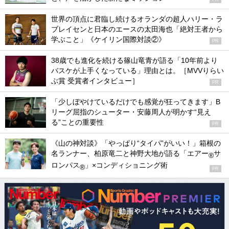
世界の頂点に君臨し続けるオランダの超人ハリー・ラ
ブレイセンと日本のエースの太田海也「絶対王者から
学ぶこと」《ケイリン国際対談②》
PR
38歳でも進化を続ける篠山竜青が語る「10年前より
バスケが上手くなっている」理由とは。［MVVりらい
ぶ賞 受賞者インタビュー］
PR
「少しぼやけているだけでも感覚が狂ってきます」B
リーグ屈指のシューター・安藤周人が明かす“見え
る”ことの重要性
PR
《山の神対談》「やっぱり“タイパ”がいい！」箱根の
名ランナー、柏原竜二と神野大地が語る「エアー
サ
®
ロンパス
」×コンディショニング術
®
PR