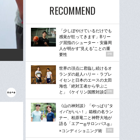
RECOMMEND
「少しぼやけているだけでも
感覚が狂ってきます」Bリー
グ屈指のシューター・安藤周
人が明かす“見える”ことの重
要性
PR
世界の頂点に君臨し続けるオ
ランダの超人ハリー・ラブレ
イセンと日本のエースの太田
海也「絶対王者から学ぶこ
と」《ケイリン国際対談②》
PR
《山の神対談》「やっぱり“タ
イパ”がいい！」箱根の名ラン
ナー、柏原竜二と神野大地が
語る「エアー
サロンパス
」
®
®
×コンディショニング術
PR