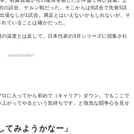
季、右膝負傷からの復帰を期したが序盤で再び負傷。よ
最初の試合、ケルン戦だった。そこからは9試合で先発5試
つ出場なしが1試合。満足とはいえないかもしれないが、そ
されていることは確かだった。
の温度とは反して、日本代表の3月シリーズに招集され
ADVERTISEMENT
ロに入ってから初めて（キャリア）ダウン。でもここで
い上がってやるという気持ちです」と強気な闘争心を見せ
してみようかなー」