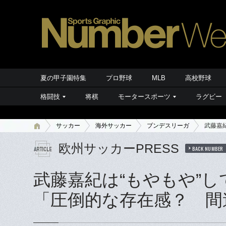
夏の甲子園特集
プロ野球
MLB
高校野球
格闘技
将棋
モータースポーツ
ラグビー
サッカー
海外サッカー
ブンデスリーガ
武藤嘉
欧州サッカーPRESS
BACK NUMBER
武藤嘉紀は“もやもや”し
「圧倒的な存在感？ 間