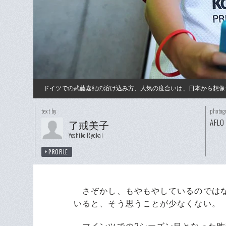
ドイツでの武藤嘉紀の溶け込み方、人気の度合いは、日本から想像
text by
photog
AFLO
了戒美子
Yoshiko Ryokai
PROFILE
さぞかし、もやもやしているのではな
いると、そう思うことが少なくない。