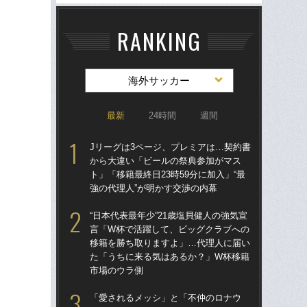
RANKING
海外サッカー
最新
24時間
週間
Jリーグは3ページ、プレミアは…契約書
Jリ
から大違い「ビールの祭典参加がマス
か
ト」「移籍最終日23時59分に加入」“最
ト」
強の代理人”が明かす交渉の内幕
強の
“日本代表最年少”21歳塩貝健人の強気宣
〈W
言「W杯で活躍して、ビッグクラブへの
から
移籍を勝ち取りますよ」…代理人に届い
の
た「うちに来る気はあるか？」W杯移籍
ない
市場のウラ側
ヘ
「愛されるメッシ」と「不仲のロナウ
大会