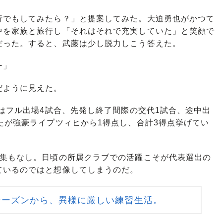
でもしてみたら？」と提案してみた。大迫勇也がかつて
中を家族と旅行し「それはそれで充実していた」と笑顔で
だった。すると、武藤は少し脱力しこう答えた。
ー」
だように見えた。
はフル出場4試合、先発し終了間際の交代1試合、途中出
たが強豪ライプツィヒから1得点し、合計3得点挙げてい
集もなし。日頃の所属クラブでの活躍こそが代表選出の
ているのではと想像してしまうのだ。
シーズンから、異様に厳しい練習生活。