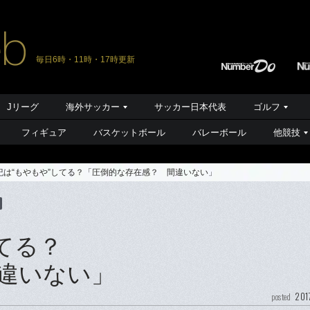
毎日6時・11時・17時更新
Jリーグ
海外サッカー
サッカー日本代表
ゴルフ
フィギュア
バスケットボール
バレーボール
他競技
紀は“もやもや”してる？「圧倒的な存在感？ 間違いない」
てる？
違いない」
201
posted