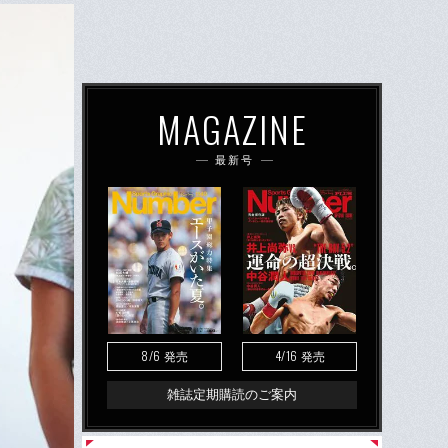
MAGAZINE
最新号
8/6
4/16
発売
発売
雑誌定期購読のご案内