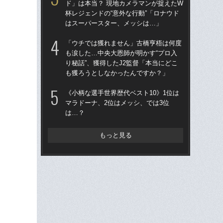
ド」は本当？ 現地カメラマンが捉えたW
定”
杯レジェンドの“意外な行動”「ロナウド
今
はスーパースター、メッシは…」
“日
「ウチでは獲れません」古橋亨梧は何度
言
も涙した…中央大恩師が明かす“プロ入
移
り秘話”、獲得したJ2監督「本当にどこ
た
も獲ろうとしなかったんですか？」
市
《小柄な選手世界歴代ベスト10》1位は
イ
マラドーナ、2位はメッシ、では3位
森本
は…？
もっと見る