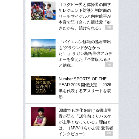
《ラグビー界と体操界の同学
年レジェンド対談》初対面の
リーチマイケルと内村航平が
本音で語り合った競技愛「好
きだから、続けられる」
PR
「バイエルン移籍の逸材輩出
も“グラウンドがなかっ
た”…」サガン鳥栖最強アカデ
ミーを変えた『企業版ふるさ
と納税』
PR
Number SPORTS OF THE
YEAR 2026 開催決定！ 2026
年を代表するアスリートを表
彰
38歳でも進化を続ける篠山竜
青が語る「10年前よりバスケ
が上手くなっている」理由と
は。［MVVりらいぶ賞 受賞者
インタビュー］
PR