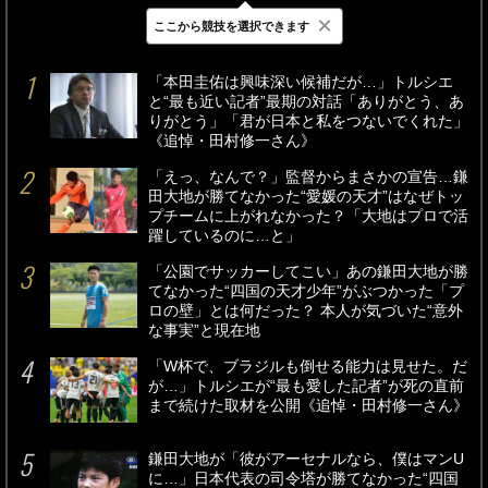
×
ここから競技を選択できます
最新
24時間
週間
「本田圭佑は興味深い候補だが…」トルシエ
と“最も近い記者”最期の対話「ありがとう、あ
りがとう」「君が日本と私をつないでくれた」
《追悼・田村修一さん》
「えっ、なんで？」監督からまさかの宣告…鎌
田大地が勝てなかった“愛媛の天才”はなぜトッ
プチームに上がれなかった？「大地はプロで活
躍しているのに…と」
「公園でサッカーしてこい」あの鎌田大地が勝
てなかった“四国の天才少年”がぶつかった「プ
ロの壁」とは何だった？ 本人が気づいた“意外
な事実”と現在地
「W杯で、ブラジルも倒せる能力は見せた。だ
が…」トルシエが“最も愛した記者”が死の直前
まで続けた取材を公開《追悼・田村修一さん》
鎌田大地が「彼がアーセナルなら、僕はマンU
に…」日本代表の司令塔が勝てなかった“四国