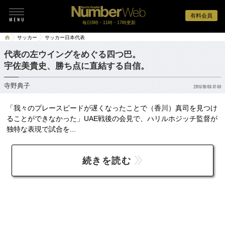
有料会員
毎日6時・11時・17時更新
サッカー
サッカー日本代表
代表の左ウイングをめぐる四つ巴。
宇佐美貴史、勝ち点に直結する自信。
寺野典子
2016/09/06 07:00
「我々のプレースピードが遅くなったことで（香川）真司を見つけ
ることができなかった」UAE戦後の会見で、ハリルホジッチ監督が
独特な表現で試合を...
続きを読む