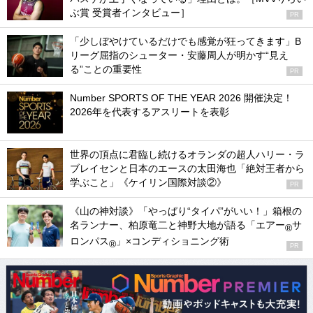
ぶ賞 受賞者インタビュー］
PR
「少しぼやけているだけでも感覚が狂ってきます」B
リーグ屈指のシューター・安藤周人が明かす“見え
る”ことの重要性
PR
Number SPORTS OF THE YEAR 2026 開催決定！
2026年を代表するアスリートを表彰
世界の頂点に君臨し続けるオランダの超人ハリー・ラ
ブレイセンと日本のエースの太田海也「絶対王者から
学ぶこと」《ケイリン国際対談②》
PR
《山の神対談》「やっぱり“タイパ”がいい！」箱根の
名ランナー、柏原竜二と神野大地が語る「エアー
サ
®
ロンパス
」×コンディショニング術
®
PR