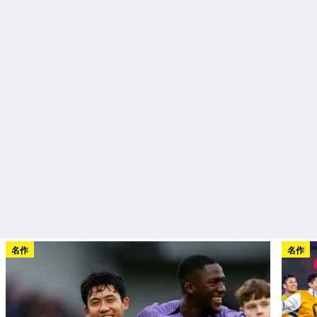
名作
名作