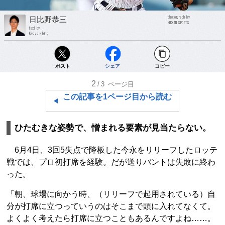
photograph by
日比野恭三
NIKKAN SPORTS
text by
Kyozo Hibino
ポスト
シェア
コピー
2
/3
ページ目
この記事を1ページ目から読む
ひたむきな姿勢で、憎まれる要素が見当たらない。
6月4日、3回5失点で降板した今永をリリーフしたロッテ
戦では、プロ初打席を経験。だが送りバントは失敗に終わ
った。
「朝、球場に向かう時、（リリーフで起用されている）自
分が打席に立つっていうのはそこまで頭に入れてなくて。
よくよく考えたら打席に立つこともあるんですよね……。