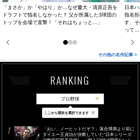
「まさか」か「やはり」か…なぜ慶大・清原正吾を
日本ハ
ドラフトで指名しなかった？ 父が所属した3球団の
指名拒
トップを会場で直撃！「それはちょっと…」
す、そ
って…
その他の名作記事 >
RANKING
プロ野球
×
ここから競技を選択できます
最新
24時間
週間
「おい、ノーヒットだぞ？」落合博満より前に
ダイエー王貞治が決断していた“日本シリーズ