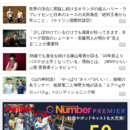
世界の頂点に君臨し続けるオランダの超人ハリー・ラ
ブレイセンと日本のエースの太田海也「絶対王者から
学ぶこと」《ケイリン国際対談②》
PR
「少しぼやけているだけでも感覚が狂ってきます」B
リーグ屈指のシューター・安藤周人が明かす“見え
る”ことの重要性
PR
38歳でも進化を続ける篠山竜青が語る「10年前より
バスケが上手くなっている」理由とは。［MVVりらい
ぶ賞 受賞者インタビュー］
PR
《山の神対談》「やっぱり“タイパ”がいい！」箱根の
名ランナー、柏原竜二と神野大地が語る「エアー
サ
®
ロンパス
」×コンディショニング術
®
PR