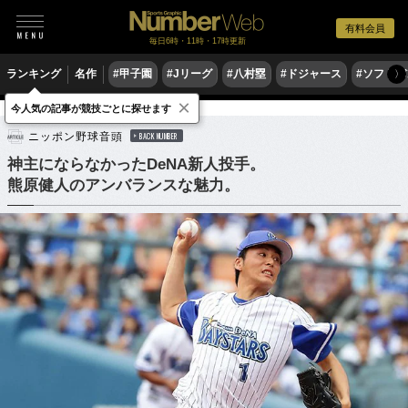
有料会員
毎日6時・11時・17時更新
ランキング
名作
#甲子園
#Jリーグ
#八村塁
#ドジャース
#ソフトバ
〉
×
今人気の記事が競技ごとに探せます
野球
プロ野球
ニッポン野球音頭
BACK NUMBER
神主にならなかったDeNA新人投手。
熊原健人のアンバランスな魅力。