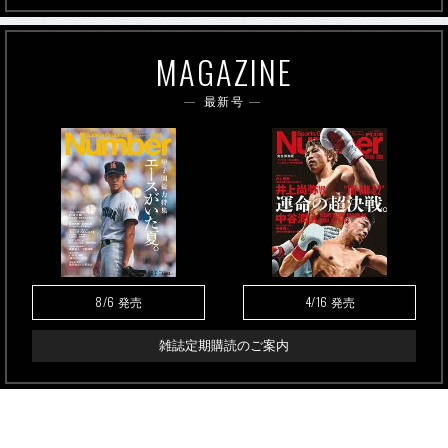
MAGAZINE
最新号
8/6
4/16
発売
発売
雑誌定期購読のご案内