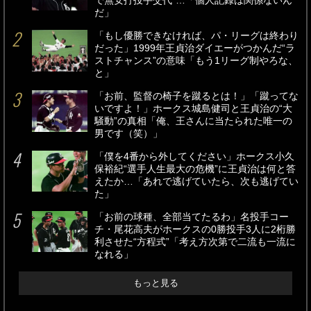
で無安打投手交代”…「個人記録は関係ないん
だ」
「もし優勝できなければ、パ・リーグは終わり
だった」1999年王貞治ダイエーがつかんだ“ラ
ストチャンス”の意味「もう1リーグ制やろな、
と」
「お前、監督の椅子を蹴るとは！」「蹴ってな
いですよ！」ホークス城島健司と王貞治の“大
騒動”の真相「俺、王さんに当たられた唯一の
男です（笑）」
「僕を4番から外してください」ホークス小久
保裕紀“選手人生最大の危機”に王貞治は何と答
えたか…「あれで逃げていたら、次も逃げてい
た」
「お前の球種、全部当てたるわ」名投手コー
チ・尾花高夫がホークスの0勝投手3人に2桁勝
利させた“方程式”「考え方次第で二流も一流に
なれる」
もっと見る