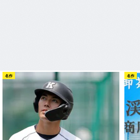
名作
名作