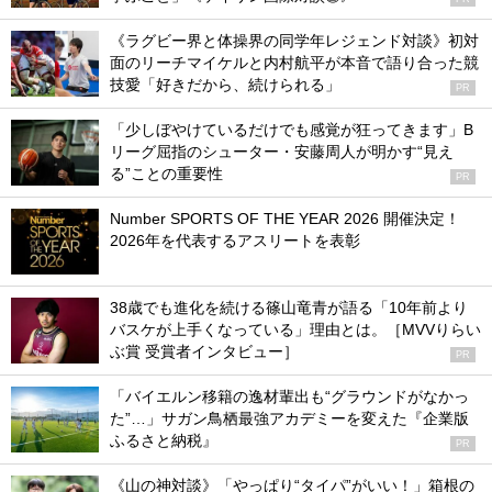
《ラグビー界と体操界の同学年レジェンド対談》初対
面のリーチマイケルと内村航平が本音で語り合った競
技愛「好きだから、続けられる」
PR
「少しぼやけているだけでも感覚が狂ってきます」B
リーグ屈指のシューター・安藤周人が明かす“見え
る”ことの重要性
PR
Number SPORTS OF THE YEAR 2026 開催決定！
2026年を代表するアスリートを表彰
38歳でも進化を続ける篠山竜青が語る「10年前より
バスケが上手くなっている」理由とは。［MVVりらい
ぶ賞 受賞者インタビュー］
PR
「バイエルン移籍の逸材輩出も“グラウンドがなかっ
た”…」サガン鳥栖最強アカデミーを変えた『企業版
ふるさと納税』
PR
《山の神対談》「やっぱり“タイパ”がいい！」箱根の