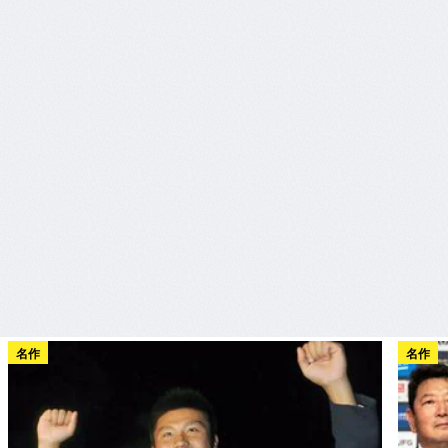
名作
名作