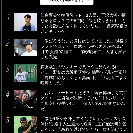
最新
24時間
週間
仙台育英で準優勝→ドラ1入団…平沢大河が振
り返るロッテでの9年間「殻を破りきれず…も
っと貪欲に方法を探していたら」「西武移籍は
いいキッカケ」
「僕だろうな、と覚悟はしていました」現役ド
ラフトでロッテ→西武へ…平沢大河が移籍2年
目で“覚醒”の理由「目的が明確に」大きく変わ
った意識
森友哉は「ヤンキーで悪そうに見られるけ
ど…」盟友の大阪桐蔭“控え捕手”が明かす素顔
「野球にめちゃくちゃ真面目」「ふたりでよく
喧嘩もした」
「おい、ノーヒットだぞ？」落合博満より前に
ダイエー王貞治が決断していた“日本シリーズ
で無安打投手交代”…「個人記録は関係ないん
だ」
「僕を4番から外してください」ホークス小久
保裕紀“選手人生最大の危機”に王貞治は何と答
えたか…「あれで逃げていたら、次も逃げてい