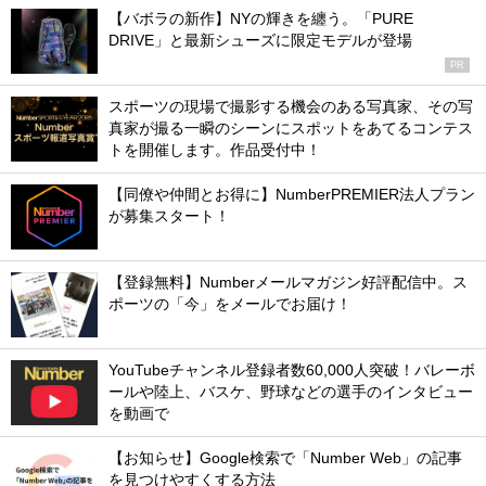
【バボラの新作】NYの輝きを纏う。「PURE
DRIVE」と最新シューズに限定モデルが登場
PR
スポーツの現場で撮影する機会のある写真家、その写
真家が撮る一瞬のシーンにスポットをあてるコンテス
トを開催します。作品受付中！
【同僚や仲間とお得に】NumberPREMIER法人プラン
が募集スタート！
【登録無料】Numberメールマガジン好評配信中。ス
ポーツの「今」をメールでお届け！
YouTubeチャンネル登録者数60,000人突破！バレーボ
ールや陸上、バスケ、野球などの選手のインタビュー
を動画で
【お知らせ】Google検索で「Number Web」の記事
を見つけやすくする方法