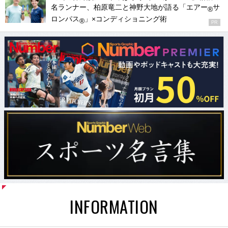
名ランナー、柏原竜二と神野大地が語る「エアー
サ
®
ロンパス
」×コンディショニング術
®
PR
INFORMATION