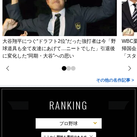
大谷翔平につぐ“ドラフト2位”だった強打者は今「野
WBC
球道具も全て友達にあげて…ニートでした」引退後
帰国会
に変化した“同期・大谷”への思い
「スタ
その他の名作記事 >
RANKING
プロ野球
×
ここから競技を選択できます