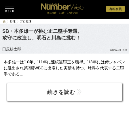
有料会員
毎日6時・11時・17時更新
野球
プロ野球
SB・本多雄一が挑む正二塁手奪還。
攻守に改造し、明石と川島に挑む！
田尻耕太郎
2016/02/24 10:30
本多雄一は'10年、'11年に連続盗塁王を獲得。'13年には侍ジャパン
に選出され第3回WBCに出場した実績も持つ、球界を代表する二塁
手である...
続きを読む