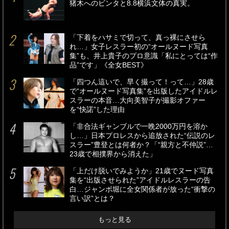
猪木へのビンタと8.8横浜文体の真実。
「下着をハサミで切って、真っ裸にさせら
れ…」女子レスラー初の“オールヌード写真
集”も、井上貴子のプロ意識「私にとっては“作
品”です」《全女BEST》
「四つん這いで、早く撮って！って…」28歳
で“オールヌード写真集”を出版したアイドルレ
スラーの本音…大向美智子が撮影オファー
を“快諾”した理由
「非合法ギャンブルで一晩2000万円を溶か
し…」日本プロレスから追放された“伝説のレ
スラー”豊登とは何者か？「“親方と不仲説”…
23歳で相撲界から消えた」
「上だけ脱いでみようか」21歳でヌード写真
集を“出版させられた”アイドルレスラーの告
白…ジャンボ堀に全女関係者が放った“衝撃の
言い訳”とは？
もっと見る