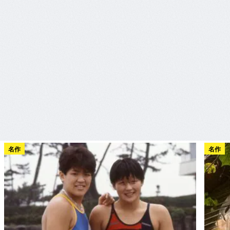
名作
名作