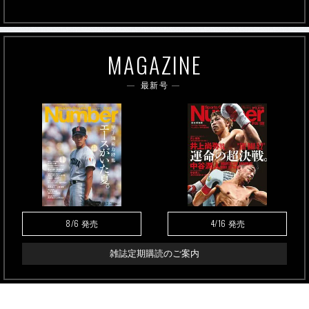
MAGAZINE
最新号
8/6
4/16
発売
発売
雑誌定期購読のご案内