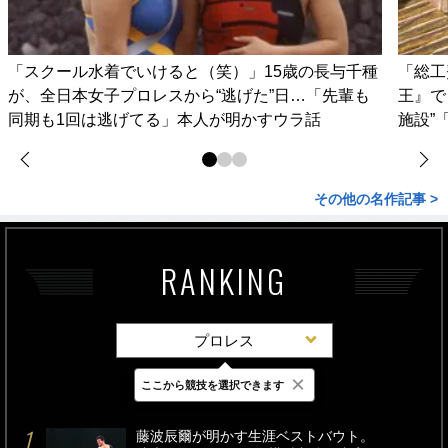
「スクール水着でいけると（笑）」15歳の長与千種
「総工
が、全日本女子プロレスから“逃げた”日…「先輩も
王』で
同期も1回は逃げてる」本人が明かすウラ話
施設”
その他の名作記事 >
RANKING
プロレス
×
ここから競技を選択できます
最新
24時間
週間
藤波辰爾が明かす生涯ベストバウト。