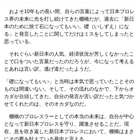
およそ10年もの長い間、自らの言葉によって日本プロレ
ス界の未来に光を灯し続けてきた棚橋だが、過去に「新日
本のために捨て石になってもいい。礎（いしずえ）にな
る」と発言したことに関してだけはミスをしてしまったと
思っている。
それぐらい新日本の人気、経済状況が芳しくなかったこ
とで口をついた言葉だったのだろうが、今になって考える
とあれは言い訳、逃げ道だったようだ。
「礎になってもいい」と当時は本気で思っていたことその
ものは間違いない。そして、その流れのなかで、下からオ
カダが台頭してきた。自分の発言が言い訳だったと気づか
せてくれたのは、そのオカダなのだ。
棚橋のプロレスラーとしての本当の未来は、自分が中心
となって新日本プロレスを守り、躍進させることだ。現
在、息を吹き返した新日本プロレスにおいて、棚橋はまさ
にその夢を叶えている最中と言える。