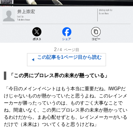
photograph by
井上崇宏
Essei Hara
text by
Takahiro Inoue
ポスト
シェア
コピー
2
/4
ページ目
この記事を1ページ目から読む
「この男にプロレス界の未来が懸っている」
「今日のメインイベントはもう本当に重要だね。IWGPだ
けじゃないものが懸かっていたと思うよね。このレインメ
ーカーが勝ったっていうのは、ものすごく大事なことで
ね。間違いなく、この男にプロレス界の未来が懸かってい
るわけだから。まあ心配せずとも、レインメーカーがいる
だけで（未来は）ついてくると思うけどね」