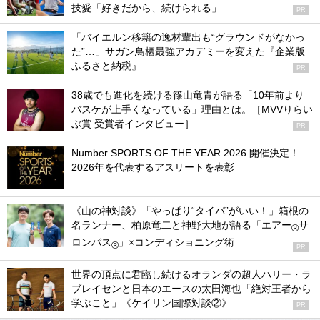
技愛「好きだから、続けられる」
PR
「バイエルン移籍の逸材輩出も“グラウンドがなかっ
た”…」サガン鳥栖最強アカデミーを変えた『企業版
ふるさと納税』
PR
38歳でも進化を続ける篠山竜青が語る「10年前より
バスケが上手くなっている」理由とは。［MVVりらい
ぶ賞 受賞者インタビュー］
PR
Number SPORTS OF THE YEAR 2026 開催決定！
2026年を代表するアスリートを表彰
《山の神対談》「やっぱり“タイパ”がいい！」箱根の
名ランナー、柏原竜二と神野大地が語る「エアー
サ
®
ロンパス
」×コンディショニング術
®
PR
世界の頂点に君臨し続けるオランダの超人ハリー・ラ
ブレイセンと日本のエースの太田海也「絶対王者から
学ぶこと」《ケイリン国際対談②》
PR