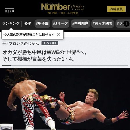
有料会員
毎日6時・11時・17時更新
ランキング
名作
#甲子園
#Jリーグ
#中村剛也
#佐々木朗希
#ラグ
〉
×
今人気の記事が競技ごとに探せます
格闘技
プロレス
プロレスのじかん
BACK NUMBER
オカダが勝ち中邑はWWEの“世界”へ。
そして棚橋が言葉を失った1・4。