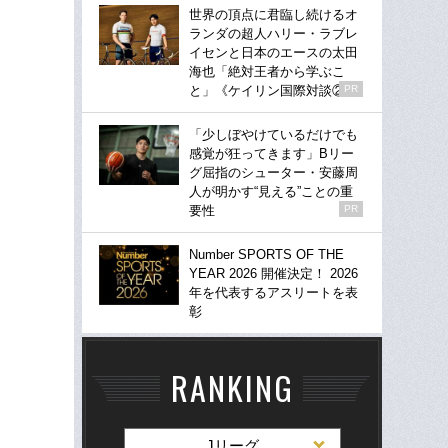
世界の頂点に君臨し続けるオ
ランダの超人ハリー・ラブレ
イセンと日本のエースの太田
海也「絶対王者から学ぶこ
と」《ケイリン国際対談②》
PR
「少しぼやけているだけでも
感覚が狂ってきます」Bリー
グ屈指のシューター・安藤周
人が明かす“見える”ことの重
要性
PR
Number SPORTS OF THE
YEAR 2026 開催決定！ 2026
年を代表するアスリートを表
彰
RANKING
Jリーグ