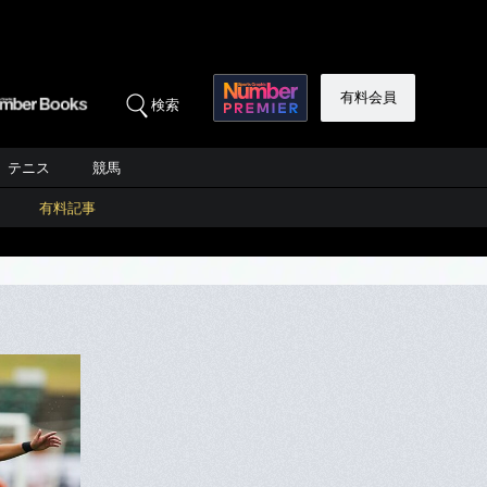
有料会員
検索
テニス
競馬
有料記事