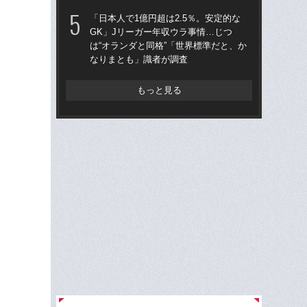
年
「日本人で1億円超は2.5％。安定的な
GK」Jリーガー年収ウラ事情…じつ
「な
は“オランダと同格”「世界標準だと、か
った
なりまとも」識者が調査
きな
理人
た”
もっと見る