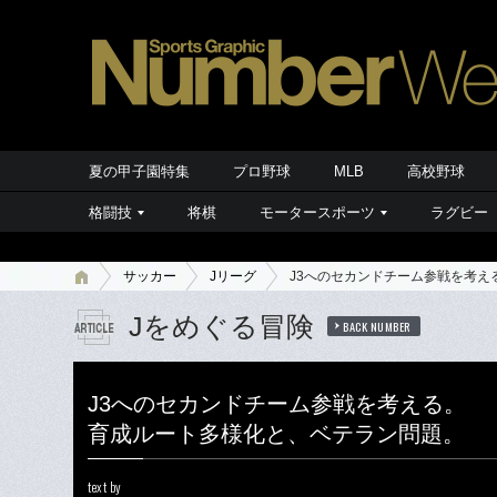
夏の甲子園特集
プロ野球
MLB
高校野球
格闘技
将棋
モータースポーツ
ラグビー
サッカー
Jリーグ
J3へのセカンドチーム参戦を考え
Jをめぐる冒険
BACK NUMBER
J3へのセカンドチーム参戦を考える。
育成ルート多様化と、ベテラン問題。
text by