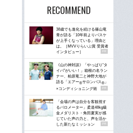
RECOMMEND
38歳でも進化を続ける篠山竜
青が語る「10年前よりバスケ
が上手くなっている」理由と
は。［MVVりらいぶ賞 受賞者
インタビュー］
PR
《山の神対談》「やっぱり“タ
イパ”がいい！」箱根の名ラン
ナー、柏原竜二と神野大地が
語る「エアー
サロンパス
」
®
®
×コンディショニング術
PR
「会場の声は自分を客観視す
るバロメーター」柔道48kg級
金メダリスト・角田夏実が感
じていた声の力と、声を活か
した新たなミッション
PR