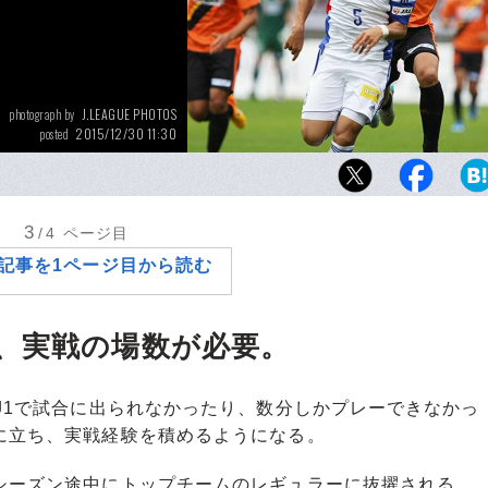
J.LEAGUE PHOTOS
photograph by
2015/12/30 11:30
posted
U-22選抜はJ3で13クラブ中12位に沈んだ。
年世代の育成へ向け、試行錯誤は続く。
3
/4
ページ目
記事を1ページ目から読む
、実戦の場数が必要。
J1で試合に出られなかったり、数分しかプレーできなかっ
に立ち、実戦経験を積めるようになる。
シーズン途中にトップチームのレギュラーに抜擢される、