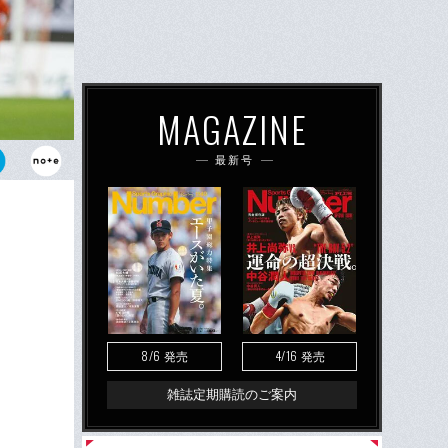
MAGAZINE
最新号
低迷が続く若
8/6
4/16
発売
発売
雑誌定期購読のご案内