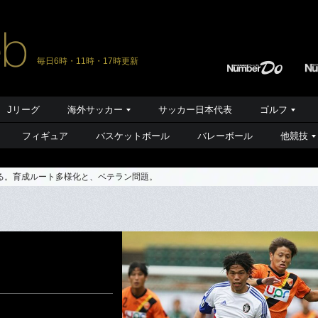
毎日6時・11時・17時更新
Jリーグ
海外サッカー
サッカー日本代表
ゴルフ
フィギュア
バスケットボール
バレーボール
他競技
る。育成ルート多様化と、ベテラン問題。