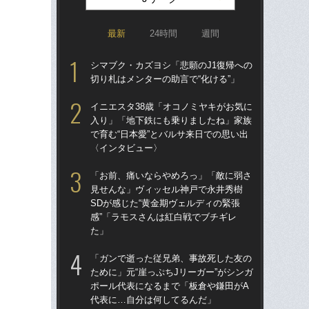
最新
24時間
週間
シマブク・カズヨシ「悲願のJ1復帰への
「
切り札はメンターの助言で“化ける”」
トを
顔…
イニエスタ38歳「オコノミヤキがお気に
須の
入り」「地下鉄にも乗りましたね」家族
で育む“日本愛”とバルサ来日での思い出
イニ
〈インタビュー〉
入
で育
「お前、痛いならやめろっ」「敵に弱さ
〈
見せんな」ヴィッセル神戸で永井秀樹
SDが感じた“黄金期ヴェルディの緊張
「妊
感”「ラモスさんは紅白戦でブチギレ
愛の
た」
さ
早川
「ガンで逝った従兄弟、事故死した友の
ために」元“崖っぷちJリーガー”がシンガ
「昨
ポール代表になるまで「板倉や鎌田がA
まな
代表に…自分は何してるんだ」
決め