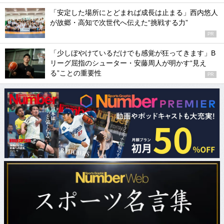
「安定した場所にとどまれば成長は止まる」西内悠人
が故郷・高知で次世代へ伝えた“挑戦する力”
PR
「少しぼやけているだけでも感覚が狂ってきます」B
リーグ屈指のシューター・安藤周人が明かす“見え
る”ことの重要性
PR