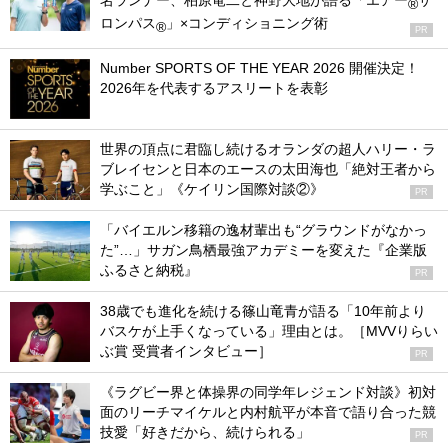
名ランナー、柏原竜二と神野大地が語る「エアー
サ
®
ロンパス
」×コンディショニング術
®
PR
Number SPORTS OF THE YEAR 2026 開催決定！
2026年を代表するアスリートを表彰
世界の頂点に君臨し続けるオランダの超人ハリー・ラ
ブレイセンと日本のエースの太田海也「絶対王者から
学ぶこと」《ケイリン国際対談②》
PR
「バイエルン移籍の逸材輩出も“グラウンドがなかっ
た”…」サガン鳥栖最強アカデミーを変えた『企業版
ふるさと納税』
PR
38歳でも進化を続ける篠山竜青が語る「10年前より
バスケが上手くなっている」理由とは。［MVVりらい
ぶ賞 受賞者インタビュー］
PR
《ラグビー界と体操界の同学年レジェンド対談》初対
面のリーチマイケルと内村航平が本音で語り合った競
技愛「好きだから、続けられる」
PR