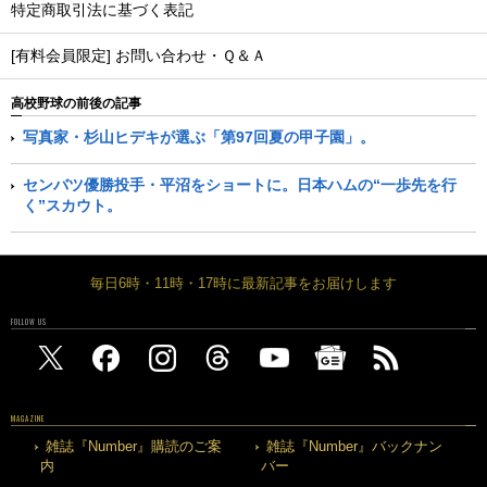
特定商取引法に基づく表記
[有料会員限定] お問い合わせ・Ｑ＆Ａ
高校野球の前後の記事
写真家・杉山ヒデキが選ぶ「第97回夏の甲子園」。
センバツ優勝投手・平沼をショートに。日本ハムの“一歩先を行
く”スカウト。
毎日6時・11時・17時に最新記事をお届けします
FOLLOW US
MAGAZINE
雑誌『Number』購読のご案
雑誌『Number』バックナン
内
バー