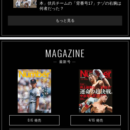
本」伏兵チームの「背番号17」ナゾの右腕は
何者だった？
もっと見る
MAGAZINE
最新号
8/6
4/16
発売
発売