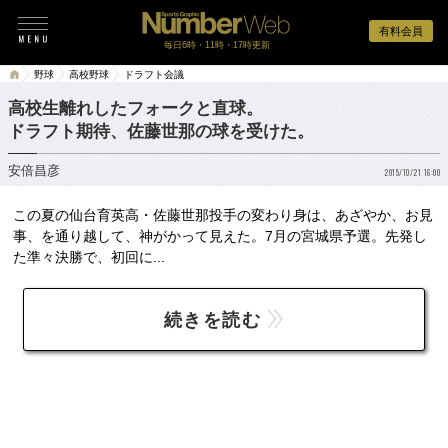
有料会員
毎日6時・11時・17時更新
野球
高校野球
ドラフト会議
高校生離れしたフォークと直球。
ドラフト期待、佐藤世那の球を受けた。
安倍昌彦
2015/10/21 16:00
この夏の仙台育英高・佐藤世那投手の変わり身は、あざやか、お見
事、を通り越して、神がかって見えた。7月の宮城県予選。先発し
た準々決勝で、初回に...
続きを読む