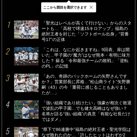
×
ここから競技を選択できます
最新
24時間
週間
「聖光はレベルが高くて行けない」からのスタ
ートも…「高校で球速15キロアップ」福島の
絶対王者を封じた「ソフトボール出身」“背番
号17”の正体
「これは、なにか起きますね」9回表、扉は開
いた…甲子園の“魔力”はなぜ熊本・有明に味方
した？ 蘇る「令和最強チームの敗戦」「逆転
のPL」の記憶
「あの、奇跡のバックホームの矢野さんです
か？」営業部長に昇格…“松山商ライト”矢野勝
嗣（43）の今「重荷に感じることもありまし
たが…」
「強い組織であり続けたい」強豪が相次ぐ敗退
で波乱の甲子園…でも健大高崎はなぜ強い？
名将が語る“強い組織”の真意「有能な社長だけ
ではダメ」
“県下で86連勝中”福島の絶対王者・聖光学院は
なぜ敗れたのか…「許したヒットはわずか2