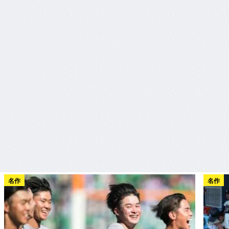
名作
名作