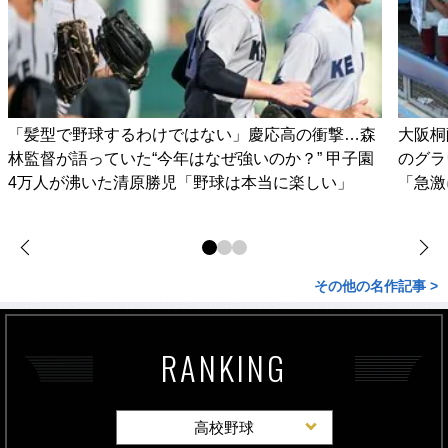
「髪型で野球するわけではない」慶応高の衝撃…森
大阪桐
林監督が語っていた“今年はなぜ強いのか？” 甲子園
のグラ
4万人が沸いた清原勝児「野球は本当に楽しい」
「急激
その他の名作記事 >
RANKING
高校野球