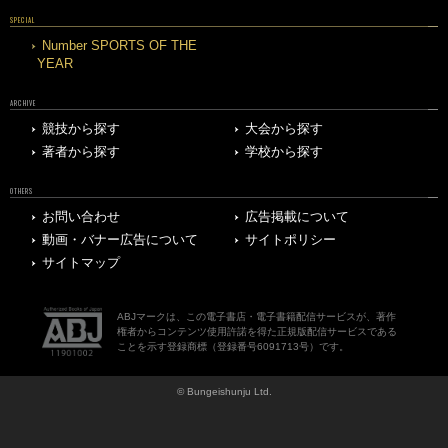
SPECIAL
Number SPORTS OF THE
YEAR
ARCHIVE
競技から探す
大会から探す
著者から探す
学校から探す
OTHERS
お問い合わせ
広告掲載について
動画・バナー広告について
サイトポリシー
サイトマップ
ABJマークは、この電子書店・電子書籍配信サービスが、著作
権者からコンテンツ使用許諾を得た正規版配信サービスである
ことを示す登録商標（登録番号6091713号）です。
© Bungeishunju Ltd.