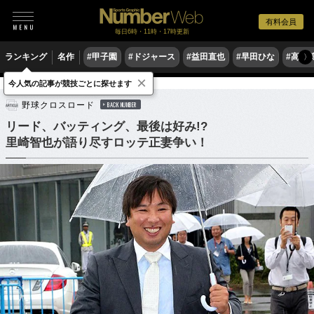
有料会員
毎日6時・11時・17時更新
ランキング
名作
#甲子園
#ドジャース
#益田直也
#早田ひな
#高木
〉
×
今人気の記事が競技ごとに探せます
野球
プロ野球
野球クロスロード
BACK NUMBER
リード、バッティング、最後は好み!?
里崎智也が語り尽すロッテ正妻争い！