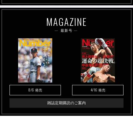
MAGAZINE
最新号
8/6
4/16
発売
発売
雑誌定期購読のご案内