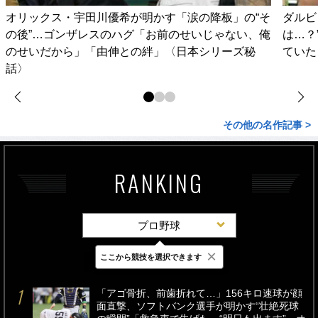
オリックス・宇田川優希が明かす「涙の降板」の“そ
ダルビ
の後”…ゴンザレスのハグ「お前のせいじゃない、俺
は…？
のせいだから」「由伸との絆」〈日本シリーズ秘
ていた
話〉
その他の名作記事 >
RANKING
プロ野球
×
ここから競技を選択できます
最新
24時間
週間
「アゴ骨折、前歯折れて…」156キロ速球が顔
面直撃、ソフトバンク選手が明かす“壮絶死球