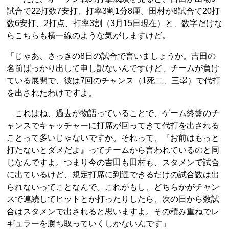
試合で22打数7安打、打率3割1分8厘。田村が8試合で20打
数6安打、2打点、打率3割（3月15日現在）と、数字だけな
らこちらも横一線のような気がしますけど。
「じゃあ、さっきの8日の試合で言いましょうか。吉田の
名前ばっかり出して申し訳ないんですけど、チームが負け
ている展開で、彼は7回のチャンス（1死二、三塁）で代打
を出されたわけですよ。
これはね、過去が物語っていることで、ゲーム終盤のチ
ャンスでキャッチャーに打席が回ってきて代打を出される
ことって多いじゃないですか。それって、『お前はもっと
打たないとダメだよ』ってチームから言われているのと同
じなんですよ。つまり今の吉田も田村も、スタメンで試合
に出ているけど、規定打席に到達できるだけの試合数は出
られないってことなんで。これがもし、どちらかがチャン
スで連続してヒットとか打ったりしたら、次の日から数試
合はスタメンで出されると思いますよ。その積み重ねでレ
ギュラーを勝ち取っていくしかないんです」