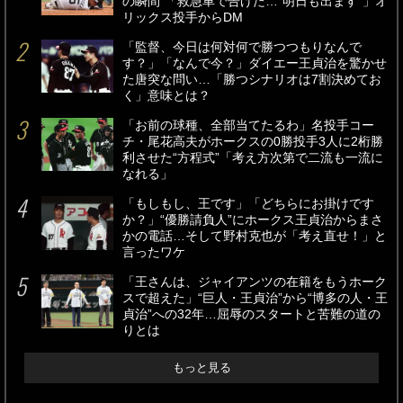
の瞬間”「救急車で告げた…“明日も出ます”」オ
リックス投手からDM
「監督、今日は何対何で勝つつもりなんで
す？」「なんで今？」ダイエー王貞治を驚かせ
た唐突な問い…「勝つシナリオは7割決めてお
く」意味とは？
「お前の球種、全部当てたるわ」名投手コー
チ・尾花高夫がホークスの0勝投手3人に2桁勝
利させた“方程式”「考え方次第で二流も一流に
なれる」
「もしもし、王です」「どちらにお掛けです
か？」“優勝請負人”にホークス王貞治からまさ
かの電話…そして野村克也が「考え直せ！」と
言ったワケ
「王さんは、ジャイアンツの在籍をもうホーク
スで超えた」“巨人・王貞治”から“博多の人・王
貞治”への32年…屈辱のスタートと苦難の道の
りとは
もっと見る