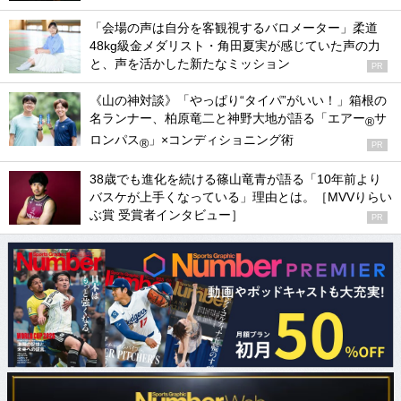
「会場の声は自分を客観視するバロメーター」柔道
48kg級金メダリスト・角田夏実が感じていた声の力
と、声を活かした新たなミッション
PR
《山の神対談》「やっぱり“タイパ”がいい！」箱根の
名ランナー、柏原竜二と神野大地が語る「エアー
サ
®
ロンパス
」×コンディショニング術
®
PR
38歳でも進化を続ける篠山竜青が語る「10年前より
バスケが上手くなっている」理由とは。［MVVりらい
ぶ賞 受賞者インタビュー］
PR