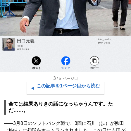
photograph by
田口元義
NIKKAN SPORTS
text by
Genki Taguchi
ポスト
シェア
コピー
3
/5
ページ目
この記事を1ページ目から読む
全ては結果ありきの話になっちゃうんです。た
だ……。
――3月8日のソフトバンク戦で、3回に石川（歩）が柳田
（悠岐）に初球をホームランされました。この日は吉田が