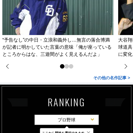
“予告なし”の中日・立浪和義外し…無言の落合博満
大谷翔
が記者に明かしていた言葉の意味「俺が座っている
球道具
ところからはな、三遊間がよく見えるんだよ」
に変化
その他の名作記事 >
RANKING
プロ野球
×
ここから競技を選択できます