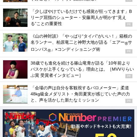
「少しぼやけているだけでも感覚が狂ってきます」B
リーグ屈指のシューター・安藤周人が明かす“見え
る”ことの重要性
PR
《山の神対談》「やっぱり“タイパ”がいい！」箱根の
名ランナー、柏原竜二と神野大地が語る「エアー
サ
®
ロンパス
」×コンディショニング術
®
PR
38歳でも進化を続ける篠山竜青が語る「10年前より
バスケが上手くなっている」理由とは。［MVVりらい
ぶ賞 受賞者インタビュー］
PR
「会場の声は自分を客観視するバロメーター」柔道
48kg級金メダリスト・角田夏実が感じていた声の力
と、声を活かした新たなミッション
PR