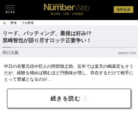
有料会員
毎日6時・11時・17時更新
野球
プロ野球
リード、バッティング、最後は好み!?
里崎智也が語り尽すロッテ正妻争い！
田口元義
2015/03/17 10:30
中日の谷繁元信や巨人の阿部慎之助、近年では楽天の嶋基宏もそう
だが、経験を積めば積むほど円熟味が増し、存在するだけで相手に
とって脅威となるのが...
続きを読む