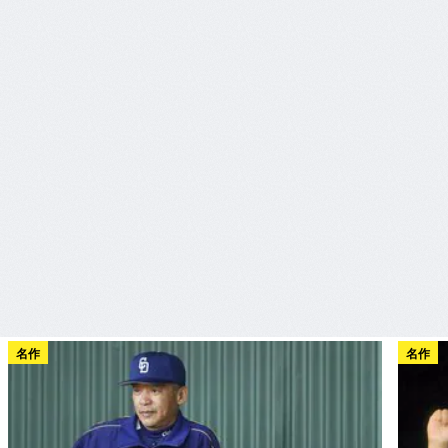
名作
名作