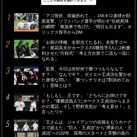
最新
24時間
週間
「アゴ骨折、前歯折れて…」156キロ速球が顔
面直撃、ソフトバンク選手が明かす“壮絶死球
の瞬間”「救急車で告げた…“明日も出ます”」オ
リックス投手からDM
「お前の球種、全部当てたるわ」名投手コー
チ・尾花高夫がホークスの0勝投手3人に2桁勝
利させた“方程式”「考え方次第で二流も一流に
なれる」
「監督、今日は何対何で勝つつもりなんで
す？」「なんで今？」ダイエー王貞治を驚かせ
た唐突な問い…「勝つシナリオは7割決めてお
く」意味とは？
「もしもし、王です」「どちらにお掛けです
か？」“優勝請負人”にホークス王貞治からまさ
かの電話…そして野村克也が「考え直せ！」と
言ったワケ
「王さんは、ジャイアンツの在籍をもうホーク
スで超えた」“巨人・王貞治”から“博多の人・王
貞治”への32年…屈辱のスタートと苦難の道の