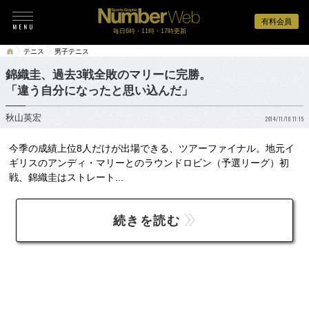
有料会員
毎日6時・11時・17時更新
テニス
男子テニス
錦織圭、過去3戦全敗のマリーに完勝。
「違う自分になったと思い込んだ」
秋山英宏
2014/11/10 11:15
今季の成績上位8人だけが出場できる、ツアーファイナル。地元イ
ギリスのアンディ・マリーとのラウンドロビン（予選リーグ）初
戦、錦織圭はストレート...
続きを読む