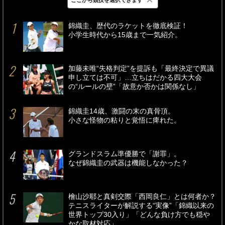
最新
24時間
週間
錦織圭、歴代のラケットを徹底検証！
小学生時代から15歳まで一気紹介。
加藤未唯“失格判定”を提訴も「最終決定で異議
申し立ては不可」…立ちはだかる四大大会
の“ルールの壁”「故意か否かは関係なし」
錦織圭14歳、激闘の末の真骨頂。
小さな怪物の粘りと覚悟に痺れた。
グランドスラム準優勝で「謝罪」。
なぜ錦織圭の武器は機能しなかった？
檜山沙耶と真剣交際「西岡良仁」とは何者か？
テニスライターが解説する“実像”「錦織以来の
世界トップ30入り」「どんな負け方でも穏や
かな取材対応」