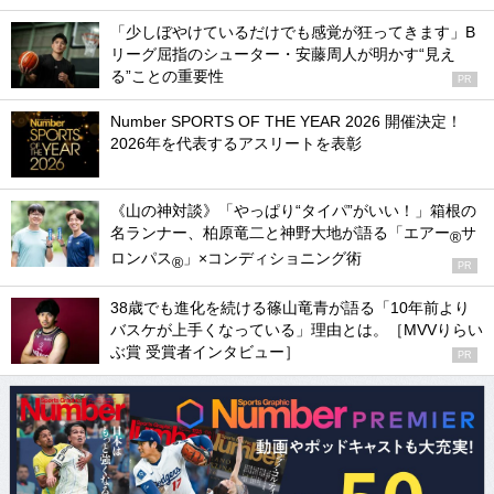
「少しぼやけているだけでも感覚が狂ってきます」B
リーグ屈指のシューター・安藤周人が明かす“見え
る”ことの重要性
PR
Number SPORTS OF THE YEAR 2026 開催決定！
2026年を代表するアスリートを表彰
《山の神対談》「やっぱり“タイパ”がいい！」箱根の
名ランナー、柏原竜二と神野大地が語る「エアー
サ
®
ロンパス
」×コンディショニング術
®
PR
38歳でも進化を続ける篠山竜青が語る「10年前より
バスケが上手くなっている」理由とは。［MVVりらい
ぶ賞 受賞者インタビュー］
PR