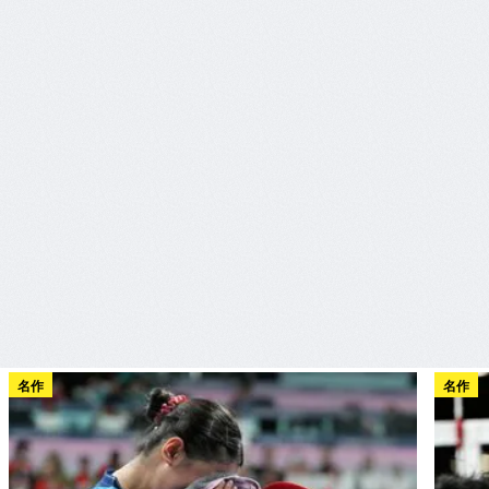
名作
名作