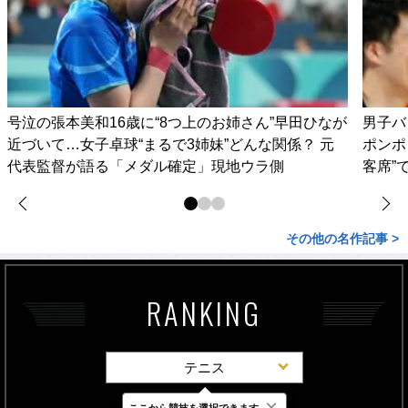
号泣の張本美和16歳に“8つ上のお姉さん”早田ひなが
男子バ
近づいて…女子卓球“まるで3姉妹”どんな関係？ 元
ポンポ
代表監督が語る「メダル確定」現地ウラ側
客席”
その他の名作記事 >
RANKING
テニス
×
ここから競技を選択できます