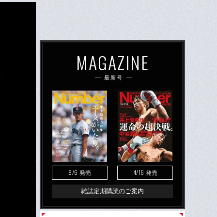
MAGAZINE
最新号
8/6
4/16
発売
発売
雑誌定期購読のご案内