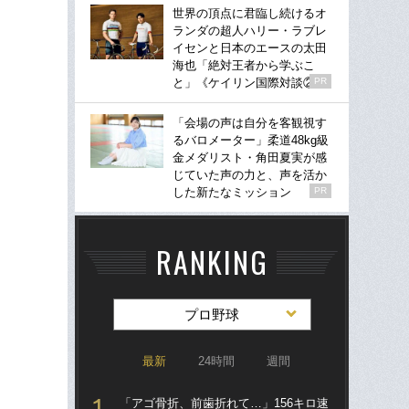
世界の頂点に君臨し続けるオ
ランダの超人ハリー・ラブレ
イセンと日本のエースの太田
海也「絶対王者から学ぶこ
と」《ケイリン国際対談②》
PR
「会場の声は自分を客観視す
るバロメーター」柔道48kg級
金メダリスト・角田夏実が感
じていた声の力と、声を活か
した新たなミッション
PR
RANKING
プロ野球
最新
24時間
週間
「アゴ骨折、前歯折れて…」156キロ速
「ア