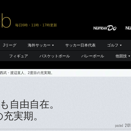
毎日6時・11時・17時更新
Jリーグ
海外サッカー
サッカー日本代表
ゴルフ
フィギュア
バスケットボール
バレーボール
他競技
西武・渡辺直人、2度目の充実期。
も自由自在。
の充実期。
201
posted