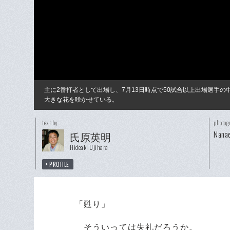
主に2番打者として出場し、7月13日時点で50試合以上出場選手
大きな花を咲かせている。
text by
photog
Nanae
氏原英明
Hideaki Ujihara
PROFILE
「甦り」
そういっては失礼だろうか。