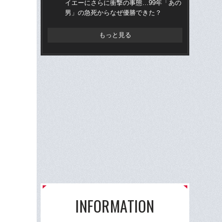
イエーにさらに衝撃の事態…99年「あの
ら“
男」の急死からなぜ優勝できた？
ス
もっと見る
INFORMATION