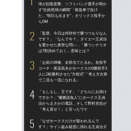
球が顔面直撃、ソフトバンク選手が明か
球
す“壮絶死球の瞬間”「救急車で告げ
す“
た…“明日も出ます”」オリックス投手か
た…
らDM
らD
「監督、今日は何対何で勝つつもりなん
「
です？」「なんで今？」ダイエー王貞治
で
を驚かせた唐突な問い…「勝つシナリオ
を
は7割決めておく」意味とは？
は
「お前の球種、全部当てたるわ」名投手
「
コーチ・尾花高夫がホークスの0勝投手3
コー
人に2桁勝利させた“方程式”「考え方次第
人に
で二流も一流になれる」
で
「もしもし、王です」「どちらにお掛け
「
ですか？」“優勝請負人”にホークス王貞
です
治からまさかの電話…そして野村克也が
治
「考え直せ！」と言ったワケ
「
「なぜホークスだけが疑われるんで
「
す？」サイン盗み疑惑に揺れる王貞治ダ
ホー