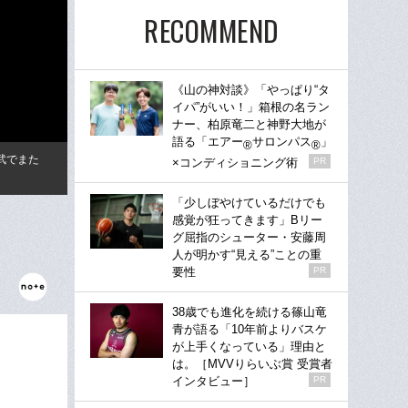
RECOMMEND
《山の神対談》「やっぱり“タ
イパ”がいい！」箱根の名ラン
ナー、柏原竜二と神野大地が
語る「エアー
サロンパス
」
®
®
武でまた
×コンディショニング術
PR
「少しぼやけているだけでも
感覚が狂ってきます」Bリー
グ屈指のシューター・安藤周
人が明かす“見える”ことの重
要性
PR
38歳でも進化を続ける篠山竜
青が語る「10年前よりバスケ
が上手くなっている」理由と
は。［MVVりらいぶ賞 受賞者
インタビュー］
PR