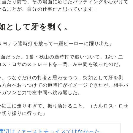
は当たり前で、その場面に応じたバッティングを心がけて
けることが、自分の仕事だと思っています」
如として牙を剥く。
サヨナラ適時打を放って一躍ヒーローに躍り出た。
面だった。1番・秋山の適時打で追いついて、1死・二
ロス・ロサのストレートを一閃、左中間を破ったのだ。
。つなぐだけの打者と思わせつつ、突如として牙を剥
右方向へおっつけての適時打がイメージできたが、相手バ
をガツンと力で左中間へ跳ね返した。
小細工に走りすぎて、振り負けること。（カルロス・ロサ
い切り振りに行った」
渡辺はファーストチョイスではなかった。