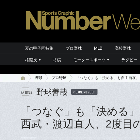
夏の甲子園特集
プロ野球
MLB
高校野球
格闘技
将棋
モータースポーツ
ラグビー
野球
プロ野球
「つなぐ」も「決める」も自由自在。
野球善哉
BACK NUMBER
「つなぐ」も「決める」
西武・渡辺直人、2度目