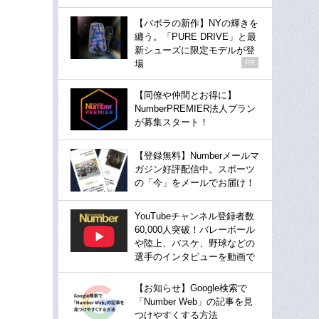
【バボラの新作】NYの輝きを
纏う。「PURE DRIVE」と最
新シューズに限定モデルが登
場
PR
【同僚や仲間とお得に】
NumberPREMIER法人プラン
が募集スタート！
【登録無料】Numberメールマ
ガジン好評配信中。スポーツ
の「今」をメールでお届け！
YouTubeチャンネル登録者数
60,000人突破！バレーボール
や陸上、バスケ、野球などの
選手のインタビューを動画で
【お知らせ】Google検索で
「Number Web」の記事を見
つけやすくする方法