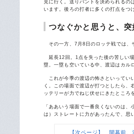
見に行く。送りバントを決められるの
います。後ろの打者に多くの打点をつ
つなぐかと思うと、突
その一方、7月8日のロッテ戦では、
延長12回。1点を失った後の苦しい場
塁。一塁も空いている中、渡辺はカル
これが今季の渡辺の怖さといっていい
く。この場面で渡辺が打つとしたら、
ッテリーが力でねじ伏せにきたところ
「ああいう場面で一番良くないのは、
は）ストレートに力があったんで、思
【次ページ】 開幕前、