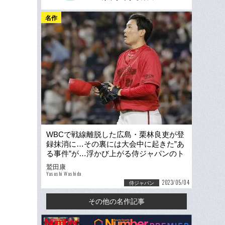
名作
WBCで戦線離脱した広島・栗林良吏が登
録抹消に…その裏には大会中に起きた”あ
る事件”が…浮かび上がる侍ジャパンのト
レーナー問題
鷲田康
Yasushi Washida
2023/05/04
侍ジャパン
その他の名作記事