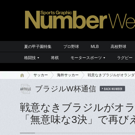
夏の甲子園特集
プロ野球
MLB
高校野球
格闘技
将棋
モータースポーツ
ラグビー
サッカー
海外サッカー
戦意なきブラジルがオランダ
ブラジルW杯通信
BACK NUMBER
戦意なきブラジルがオラ
「無意味な3決」で再び