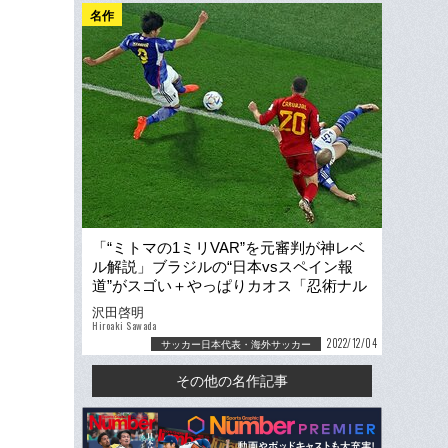
名作
「“ミトマの1ミリVAR”を元審判が神レベ
ル解説」ブラジルの“日本vsスペイン報
道”がスゴい＋やっぱりカオス「忍術ナル
ト魂だ！」
沢田啓明
Hiroaki Sawada
2022/12/04
サッカー日本代表・海外サッカー
その他の名作記事