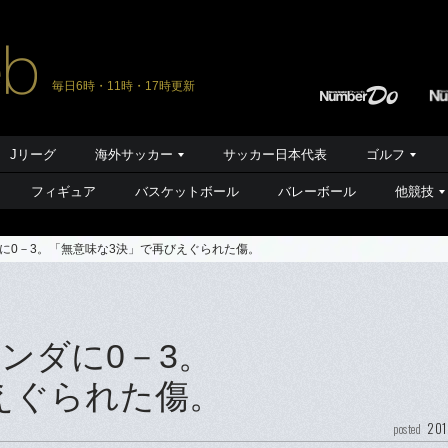
毎日6時・11時・17時更新
Jリーグ
海外サッカー
サッカー日本代表
ゴルフ
フィギュア
バスケットボール
バレーボール
他競技
に0－3。「無意味な3決」で再びえぐられた傷。
ンダに0－3。
えぐられた傷。
201
posted