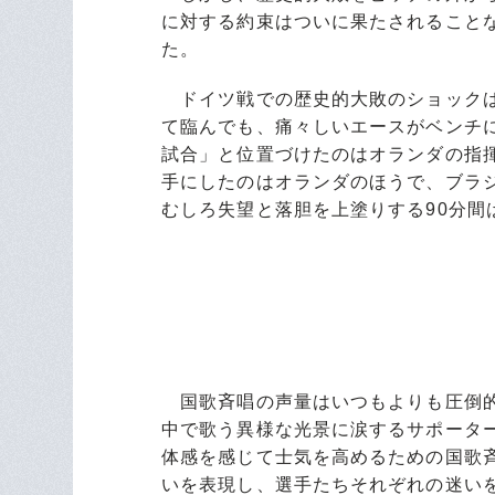
に対する約束はついに果たされること
た。
ドイツ戦での歴史的大敗のショックは
て臨んでも、痛々しいエースがベンチ
試合」と位置づけたのはオランダの指
手にしたのはオランダのほうで、ブラ
むしろ失望と落胆を上塗りする90分間
国歌斉唱の声量はいつもよりも圧倒的
中で歌う異様な光景に涙するサポータ
体感を感じて士気を高めるための国歌
いを表現し、選手たちそれぞれの迷い