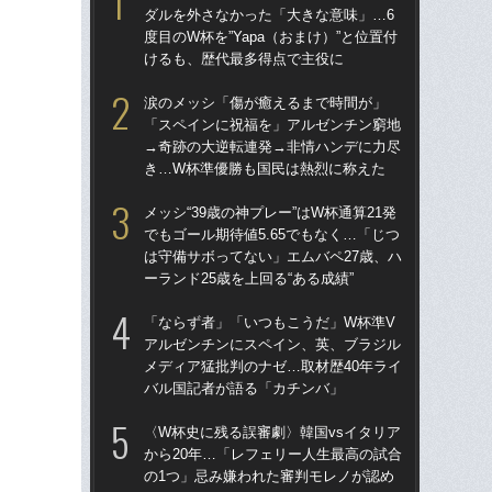
ダルを外さなかった「大きな意味」…6
「
度目のW杯を”Yapa（おまけ）”と位置付
→
けるも、歴代最多得点で主役に
き
涙のメッシ「傷が癒えるまで時間が」
“ア
「スペインに祝福を」アルゼンチン窮地
ダ
→奇跡の大逆転連発→非情ハンデに力尽
度目
き…W杯準優勝も国民は熱烈に称えた
け
メッシ“39歳の神プレー”はW杯通算21発
「
でもゴール期待値5.65でもなく…「じつ
記者
は守備サボってない」エムバペ27歳、ハ
律
ーランド25歳を上回る“ある成績”
も
「ならず者」「いつもこうだ」W杯準V
［
アルゼンチンにスペイン、英、ブラジル
点
メディア猛批判のナゼ…取材歴40年ライ
バル国記者が語る「カチンバ」
W
な
〈W杯史に残る誤審劇〉韓国vsイタリア
ス
から20年…「レフェリー人生最高の試合
い
の1つ」忌み嫌われた審判モレノが認め
た