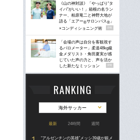
《山の神対談》「やっぱり“タ
イパ”がいい！」箱根の名ラン
ナー、柏原竜二と神野大地が
語る「エアー
サロンパス
」
®
®
×コンディショニング術
PR
「会場の声は自分を客観視す
るバロメーター」柔道48kg級
金メダリスト・角田夏実が感
じていた声の力と、声を活か
した新たなミッション
PR
RANKING
海外サッカー
最新
24時間
週間
“アルゼンチンの英雄”メッシ39歳が銀メ
涙