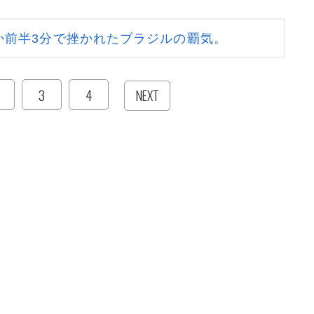
か前半3分で挫かれたブラジルの覇気。
3
4
NEXT