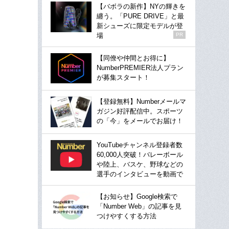
【バボラの新作】NYの輝きを
纏う。「PURE DRIVE」と最
新シューズに限定モデルが登
場
PR
【同僚や仲間とお得に】
NumberPREMIER法人プラン
が募集スタート！
【登録無料】Numberメールマ
ガジン好評配信中。スポーツ
の「今」をメールでお届け！
YouTubeチャンネル登録者数
60,000人突破！バレーボール
や陸上、バスケ、野球などの
選手のインタビューを動画で
【お知らせ】Google検索で
「Number Web」の記事を見
つけやすくする方法