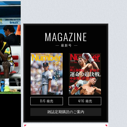
MAGAZINE
最新号
8/6
4/16
発売
発売
雑誌定期購読のご案内