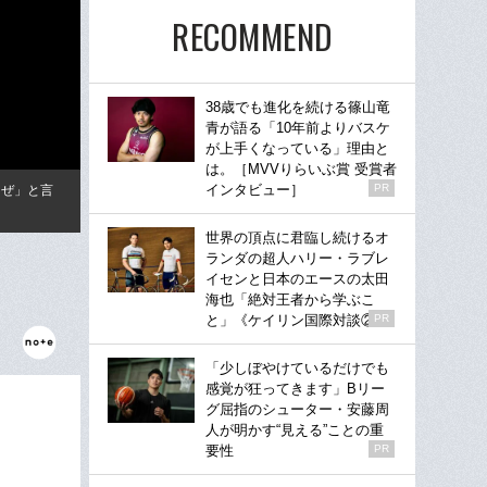
RECOMMEND
38歳でも進化を続ける篠山竜
青が語る「10年前よりバスケ
が上手くなっている」理由と
は。［MVVりらいぶ賞 受賞者
インタビュー］
PR
うぜ」と言
世界の頂点に君臨し続けるオ
ランダの超人ハリー・ラブレ
イセンと日本のエースの太田
海也「絶対王者から学ぶこ
と」《ケイリン国際対談②》
PR
「少しぼやけているだけでも
感覚が狂ってきます」Bリー
グ屈指のシューター・安藤周
人が明かす“見える”ことの重
要性
PR