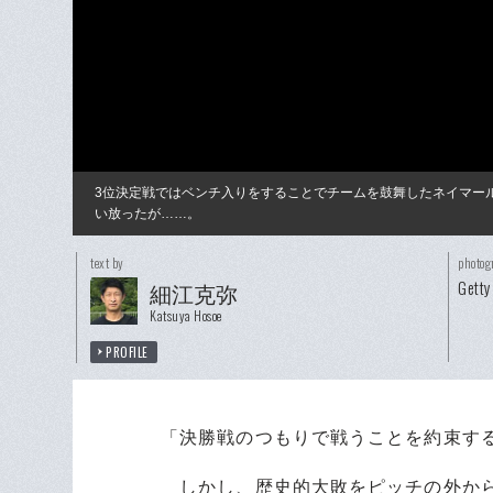
3位決定戦ではベンチ入りをすることでチームを鼓舞したネイマー
い放ったが……。
text by
photog
Getty
細江克弥
Katsuya Hosoe
PROFILE
「決勝戦のつもりで戦うことを約束す
しかし、歴史的大敗をピッチの外から