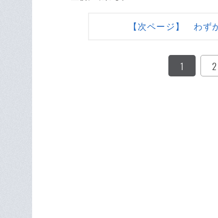
【次ページ】 わず
1
2