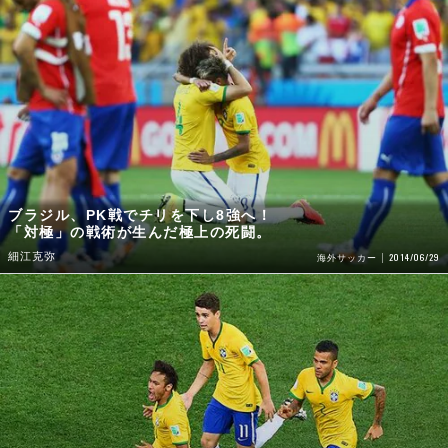
ブラジル、PK戦でチリを下し8強へ！
「対極」の戦術が生んだ極上の死闘。
細江克弥
2014/06/29
海外サッカー