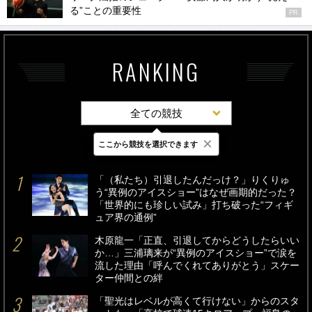
る”ことの重要性
PR
RANKING
全ての競技
×
ここから競技を選択できます
最新
24時間
週間
「（私たち）引退したんだっけ？」りくりゅ
う“異例のアイスショー”はなぜ画期的だった？
「世界的にも珍しい試み」打ち破った“フィギ
ュア界の通例”
木原龍一「正直、引退してからどうしたらいい
か…」三浦璃来が“異例のアイスショー”で涙を
流した理由「呼んでくれてありがとう」スケー
ター仲間との絆
「聖光はレベルが高くて行けない」からのスタ