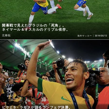
開幕戦で見えたブラジルの「死角」。
ネイマール＆オスカルのドリブル依存。
北條聡
2014/06/13
海外サッカー
ピケとS・ラモスが語るコンフェデ決勝。