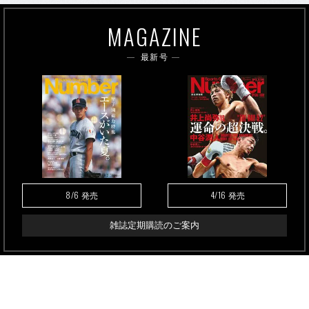
MAGAZINE
最新号
8/6
4/16
発売
発売
雑誌定期購読のご案内