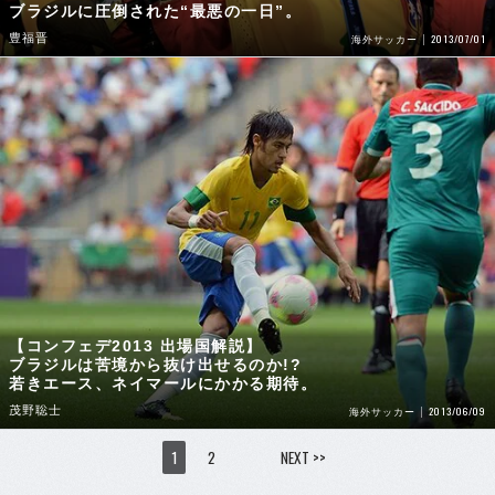
ブラジルに圧倒された“最悪の一日”。
豊福晋
2013/07/01
海外サッカー
【コンフェデ2013 出場国解説】
ブラジルは苦境から抜け出せるのか!?
若きエース、ネイマールにかかる期待。
茂野聡士
2013/06/09
海外サッカー
1
2
NEXT >>