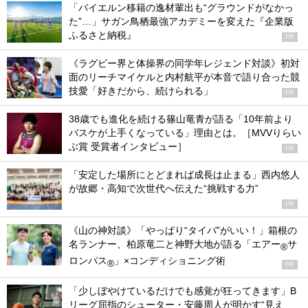
「バイエルン移籍の逸材輩出も“グラウンドがなかっ
た”…」サガン鳥栖最強アカデミーを変えた『企業版
ふるさと納税』
PR
《ラグビー界と体操界の同学年レジェンド対談》初対
面のリーチマイケルと内村航平が本音で語り合った競
技愛「好きだから、続けられる」
PR
38歳でも進化を続ける篠山竜青が語る「10年前より
バスケが上手くなっている」理由とは。［MVVりらい
ぶ賞 受賞者インタビュー］
PR
「安定した場所にとどまれば成長は止まる」西内悠人
が故郷・高知で次世代へ伝えた“挑戦する力”
PR
《山の神対談》「やっぱり“タイパ”がいい！」箱根の
名ランナー、柏原竜二と神野大地が語る「エアー
サ
®
ロンパス
」×コンディショニング術
®
PR
「少しぼやけているだけでも感覚が狂ってきます」B
リーグ屈指のシューター・安藤周人が明かす“見え