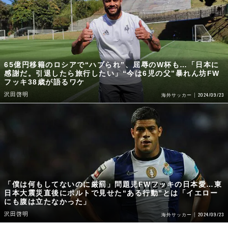
65億円移籍のロシアで“ハブられ”、屈辱のW杯も…「日本に
感謝だ。引退したら旅行したい」“今は6児の父”暴れん坊FW
フッキ38歳が語るワケ
沢田啓明
2024/09/23
海外サッカー
「僕は何もしてないのに厳罰」問題児FWフッキの日本愛…東
日本大震災直後にポルトで見せた“ある行動”とは「イエロー
にも腹は立たなかった」
沢田啓明
2024/09/23
海外サッカー