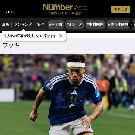
有料会員
毎日6時・11時・17時更新
最新
ランキング
名作
#甲子園
#Jリーグ
#中村剛也
#佐々木朗希
〉
×
今人気の記事が競技ごとに探せます
フッキ
関連記事
フッキ