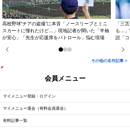
高校野球“チアの盗撮”に本音「ノースリーブとミニ
「三笘
スカートに憧れたけど…」現地記者が聞いた「半袖
も…」
が安心」「先生が応援席をパトロール」悩む現場
説「コ
その他の名作記事 >
会員メニュー
マイメニュー登録・ログイン
マイメニュー退会（有料会員退会）
有料記事一覧