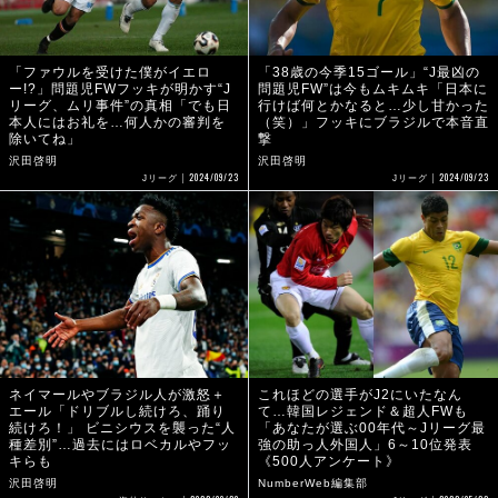
「ファウルを受けた僕がイエロ
「38歳の今季15ゴール」“J最凶の
ー!?」問題児FWフッキが明かす“J
問題児FW”は今もムキムキ「日本に
リーグ、ムリ事件”の真相「でも日
行けば何とかなると…少し甘かった
本人にはお礼を…何人かの審判を
（笑）」フッキにブラジルで本音直
除いてね」
撃
沢田啓明
沢田啓明
2024/09/23
2024/09/23
Jリーグ
Jリーグ
ネイマールやブラジル人が激怒＋
これほどの選手がJ2にいたなん
エール「ドリブルし続けろ、踊り
て…韓国レジェンド＆超人FWも
続けろ！」 ビニシウスを襲った“人
「あなたが選ぶ00年代～Jリーグ最
種差別”…過去にはロベカルやフッ
強の助っ人外国人」6～10位発表
キらも
《500人アンケート》
沢田啓明
NumberWeb編集部