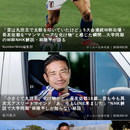
「昔は丸坊主で太鼓を叩いていたけど」5大会連続W杯出場・
長友佑都を“マンマミーアな化け物”と感じた瞬間…大学同期
のW杯NHK解説・林陵平が語る
NumberWeb編集部
2026/06/26
サッカー日本代表
「小さくて丸坊主。化け物かと」長友佑都18歳…昔も今も異
次元アスリートマインド「あ、今もLINE来ました」“NHK解
説で大学同期”林陵平しか知らない秘話
谷川良介
2026/06/14
サッカー日本代表