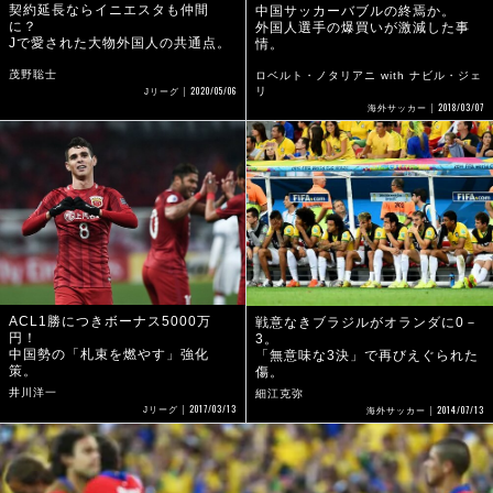
契約延長ならイニエスタも仲間
中国サッカーバブルの終焉か。
に？
外国人選手の爆買いが激減した事
Jで愛された大物外国人の共通点。
情。
茂野聡士
ロベルト・ノタリアニ with ナビル・ジェ
2020/05/06
リ
Jリーグ
2018/03/07
海外サッカー
ACL1勝につきボーナス5000万
戦意なきブラジルがオランダに0－
円！
3。
中国勢の「札束を燃やす」強化
「無意味な3決」で再びえぐられた
策。
傷。
井川洋一
細江克弥
2017/03/13
2014/07/13
Jリーグ
海外サッカー