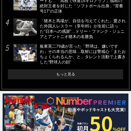
ートも…「高校で球速15キロアップ」福島の
絶対王者を封じた「ソフトボール出身」“背番
号17”の正体
「猪木と馬場が、自信を与えてくれた」愛され
た外国人レスラー（享年85）が生前に語っ
た“日本への感謝”…ドリー・ファンク・ジュニ
アとアントニオ猪木の名勝負
板東英二79歳が言った「野球は、嫌いです
わ」その本当の意味…取材には警戒心「またお
ちょくられるんか、と」タレント活動で上書き
した“野球人の顔”
もっと見る