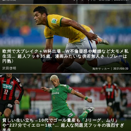
欧州で大ブレイク＋W杯出場→W不倫疑惑や離婚など大モメ私
生活… 超人フッキ35歳、漫画みたいな傍若無人さ〈プレーは
円熟〉
沢田啓明
2021/08/20
海外サッカー
貧しい生い立ち→10代でゴール量産も「Jリーグ、ムリ」
や“227分でイエロー1枚”… 超人な問題児フッキの強烈すぎ
半生