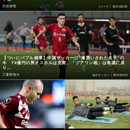
沢田啓明
2021/08/20
Jリーグ
【ついにバブル崩壊】中国サッカーに“爆買いされた名手”の
今 74億円の男オスカルは充実、「グアリン砲」は母国に戻
り…
三重野翔大
2021/03/23
海外サッカー