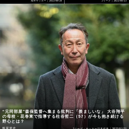
2022/09/28
2022/05/23
海外サッカー
Jリーグ
“元同部屋”森保監督へ集まる批判に「羨ましいな」 大谷翔平
の母校・花巻東で指導する柱谷哲二（57）が今も抱き続ける
野心とは？
飯尾篤史
2022/01/31
Jリーグ・サッカー日本代表