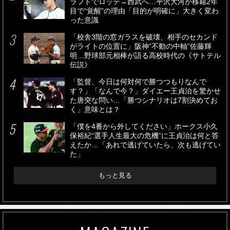
ラフトでロッテ→西武へ…平沢大河が移籍2年
目で“覚醒”の理由「目的が明確に」大きく変わ
った意識
「校舎3階の窓ガラスを破壊、相手のセカンド
がライトの位置に」阪神“不動の中軸”佐藤輝
明…野球部元相棒が語る高校時代の《サトテル
伝説》
「監督、今日は何対何で勝つつもりなんで
す？」「なんで今？」ダイエー王貞治を驚かせ
た唐突な問い…「勝つシナリオは7割決めてお
く」意味とは？
「僕を4番から外してください」ホークス小久
保裕紀“選手人生最大の危機”に王貞治は何と答
えたか…「あれで逃げていたら、次も逃げてい
た」
もっと見る