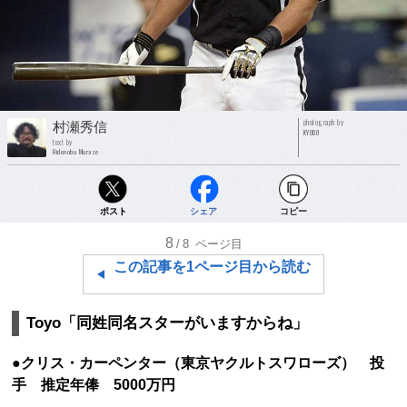
photograph by
村瀬秀信
KYODO
text by
Hidenobu Murase
ポスト
シェア
コピー
8
/8
ページ目
この記事を1ページ目から読む
Toyo「同姓同名スターがいますからね」
●クリス・カーペンター（東京ヤクルトスワローズ） 投
手 推定年俸 5000万円