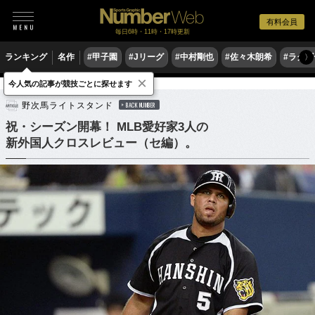
有料会員
毎日6時・11時・17時更新
ランキング
名作
#甲子園
#Jリーグ
#中村剛也
#佐々木朗希
#ラグ
〉
×
今人気の記事が競技ごとに探せます
野球
プロ野球
野次馬ライトスタンド
BACK NUMBER
祝・シーズン開幕！ MLB愛好家3人の
新外国人クロスレビュー（セ編）。