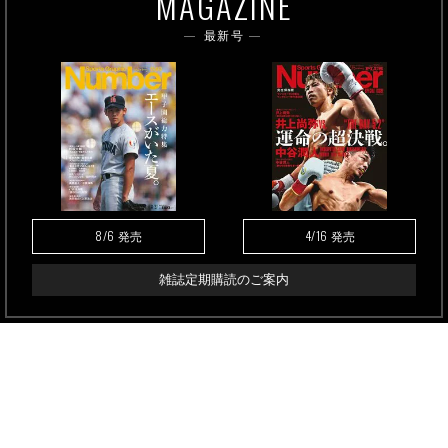
MAGAZINE
最新号
8/6
4/16
発売
発売
雑誌定期購読のご案内