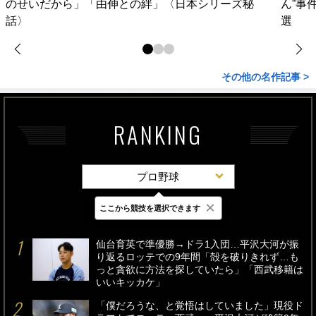
のせいだから」「由伸との絆」〈日本シリーズ秘
ん”事
話〉
選
その他の名作記事 >
RANKING
プロ野球
×
ここから競技を選択できます
最新
24時間
週間
仙台育英で準優勝→ドラ1入団…平沢大河が振
り返るロッテでの9年間「殻を破りきれず…も
っと貪欲に方法を探していたら」「西武移籍は
いいキッカケ」
「僕だろうな、と覚悟はしていました」現役ド