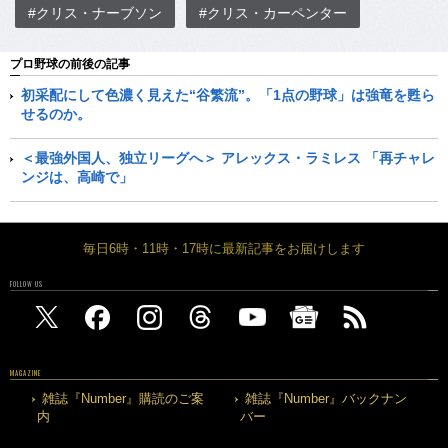
#クリス・ナーブソン
#クリス・カーペンター
プロ野球の前後の記事
初采配にして色濃く見えた“谷繁流”。「1点の野球」は強竜を甦ら
せるのか。
＜最強外国人、独立リーグへ＞ アレックス・ラミレス 「再チャレ
ンジは、高崎で」
毎日6時・11時・17時に最新記事をお届けします
FOLLOW US
MAGAZINE
雑誌『Number』購読のご案
雑誌『Number』バックナン
内
バー