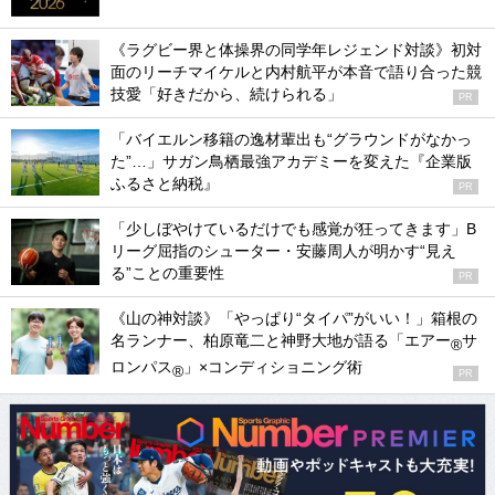
《ラグビー界と体操界の同学年レジェンド対談》初対
面のリーチマイケルと内村航平が本音で語り合った競
技愛「好きだから、続けられる」
PR
「バイエルン移籍の逸材輩出も“グラウンドがなかっ
た”…」サガン鳥栖最強アカデミーを変えた『企業版
ふるさと納税』
PR
「少しぼやけているだけでも感覚が狂ってきます」B
リーグ屈指のシューター・安藤周人が明かす“見え
る”ことの重要性
PR
《山の神対談》「やっぱり“タイパ”がいい！」箱根の
名ランナー、柏原竜二と神野大地が語る「エアー
サ
®
ロンパス
」×コンディショニング術
®
PR