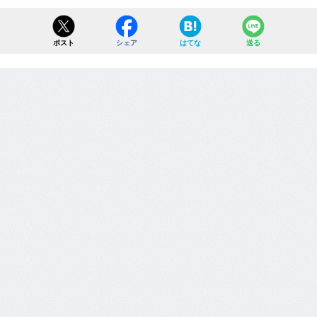
ポスト
シェア
はてな
送る