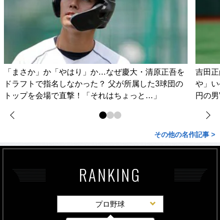
「まさか」か「やはり」か…なぜ慶大・清原正吾を
吉田正
ドラフトで指名しなかった？ 父が所属した3球団の
や」い
トップを会場で直撃！「それはちょっと…」
円の男
その他の名作記事 >
RANKING
プロ野球