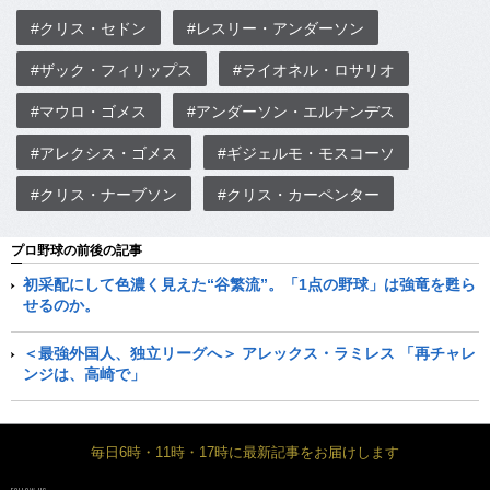
#クリス・セドン
#レスリー・アンダーソン
#ザック・フィリップス
#ライオネル・ロサリオ
#マウロ・ゴメス
#アンダーソン・エルナンデス
#アレクシス・ゴメス
#ギジェルモ・モスコーソ
#クリス・ナーブソン
#クリス・カーペンター
プロ野球の前後の記事
初采配にして色濃く見えた“谷繁流”。「1点の野球」は強竜を甦ら
せるのか。
＜最強外国人、独立リーグへ＞ アレックス・ラミレス 「再チャレ
ンジは、高崎で」
毎日6時・11時・17時に最新記事をお届けします