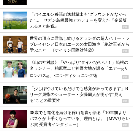
「バイエルン移籍の逸材輩出も“グラウンドがなかっ
た”…」サガン鳥栖最強アカデミーを変えた『企業版
ふるさと納税』
PR
世界の頂点に君臨し続けるオランダの超人ハリー・ラ
ブレイセンと日本のエースの太田海也「絶対王者から
学ぶこと」《ケイリン国際対談②》
PR
《山の神対談》「やっぱり“タイパ”がいい！」箱根の
名ランナー、柏原竜二と神野大地が語る「エアー
サ
®
ロンパス
」×コンディショニング術
®
PR
「少しぼやけているだけでも感覚が狂ってきます」B
リーグ屈指のシューター・安藤周人が明かす“見え
る”ことの重要性
PR
38歳でも進化を続ける篠山竜青が語る「10年前より
バスケが上手くなっている」理由とは。［MVVりらい
ぶ賞 受賞者インタビュー］
PR