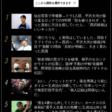
×
ここから競技を選択できます
最新
24時間
週間
仙台育英で準優勝→ドラ1入団…平沢大河が振
り返るロッテでの9年間「殻を破りきれず…も
っと貪欲に方法を探していたら」「西武移籍は
いいキッカケ」
「僕だろうな、と覚悟はしていました」現役ド
ラフトでロッテ→西武へ…平沢大河が移籍2年
目で“覚醒”の理由「目的が明確に」大きく変わ
った意識
「校舎3階の窓ガラスを破壊、相手のセカンド
がライトの位置に」阪神“不動の中軸”佐藤輝
明…野球部元相棒が語る高校時代の《サトテル
伝説》
「おい、ノーヒットだぞ？」落合博満より前に
ダイエー王貞治が決断していた“日本シリーズ
で無安打投手交代”…「個人記録は関係ないん
だ」
「僕を4番から外してください」ホークス小久
保裕紀“選手人生最大の危機”に王貞治は何と答
えたか…「あれで逃げていたら、次も逃げてい