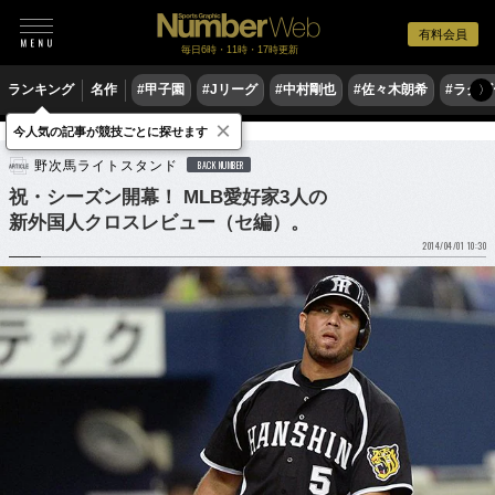
有料会員
毎日6時・11時・17時更新
ランキング
名作
#甲子園
#Jリーグ
#中村剛也
#佐々木朗希
#ラグ
〉
×
今人気の記事が競技ごとに探せます
野球
プロ野球
野次馬ライトスタンド
BACK NUMBER
祝・シーズン開幕！ MLB愛好家3人の
新外国人クロスレビュー（セ編）。
2014/04/01 10:30