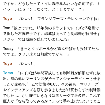
ですか。どうしたってトイレ洗浄薬みたいな名前です。ト
イッーレにセドンしなくて、どうしますかー？」
Toyo
「ガハハ！ フランソワーズ・モレシャンですね」
Tom「彼はですね、13年前のドラフトでレイズが5巡目で
選択した左腕投手です。球威はあっても制球難が解消せず
メジャーでは成績を残せていませんね」
Tessy
「きっとクソボールかど真ん中ばかり投げてたん
ですよ。クサい球とは無縁ですから！」
Toyo
「ガハハ！」
Tomo
「レイズは6年間育成しても制球難が解消せずに放
出。層の薄いマーリンズが拾ってメジャーデビューさせま
したが先発4ゲームで防御率8.83。その後も、マリナーズ
やインディアンズを渡り歩きましたが相変わらずの制球難
でした……が、昨年いきなり韓国リーグで最多勝。これで
巨人が『なら取ってみるか？』って手を上げたというとこ