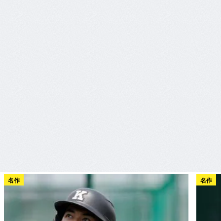
名作
名作