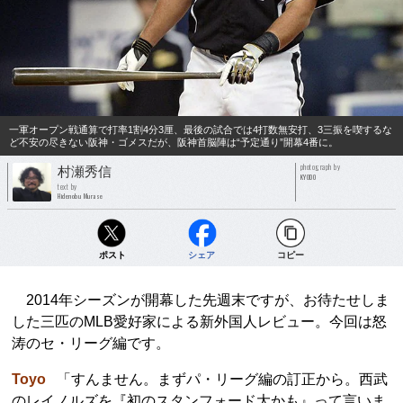
一軍オープン戦通算で打率1割4分3厘、最後の試合では4打数無安打、3三振を喫するな
ど不安の尽きない阪神・ゴメスだが、阪神首脳陣は“予定通り”開幕4番に。
photograph by
村瀬秀信
KYODO
text by
Hidenobu Murase
ポスト
シェア
コピー
2014年シーズンが開幕した先週末ですが、お待たせしま
した三匹のMLB愛好家による新外国人レビュー。今回は怒
涛のセ・リーグ編です。
Toyo
「すんません。まずパ・リーグ編の訂正から。西武
のレイノルズを『初のスタンフォード大かも』って言いま