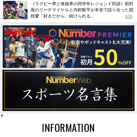
《ラグビー界と体操界の同学年レジェンド対談》初対
面のリーチマイケルと内村航平が本音で語り合った競
技愛「好きだから、続けられる」
PR
INFORMATION