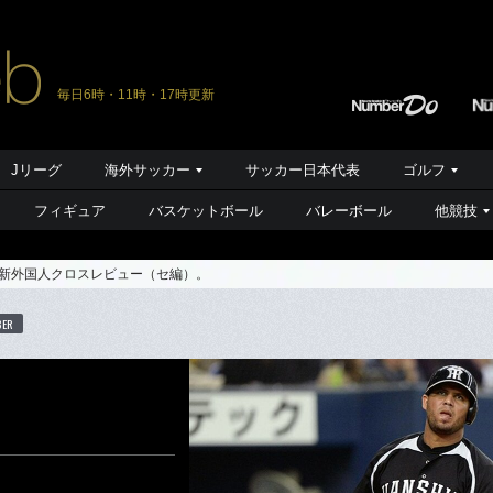
毎日6時・11時・17時更新
Jリーグ
海外サッカー
サッカー日本代表
ゴルフ
フィギュア
バスケットボール
バレーボール
他競技
の新外国人クロスレビュー（セ編）。
BER