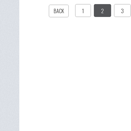
1
2
3
BACK