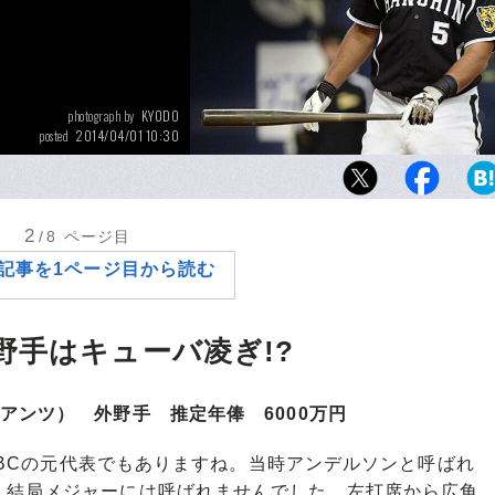
KYODO
photograph by
2014/04/01 10:30
posted
一軍オープン戦通算で打率1割4分3厘、最後の
数無安打、3三振を喫するなど不安の尽きない
スだが、阪神首脳陣は“予定通り”開幕4番に。
2
/8
ページ目
記事を1ページ目から読む
野手はキューバ凌ぎ!?
アンツ） 外野手 推定年俸 6000万円
Cの元代表でもありますね。当時アンデルソンと呼ばれ
、結局メジャーには呼ばれませんでした。左打席から広角