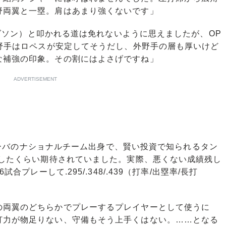
野両翼と一塁。肩はあまり強くないです」
ソン）と叩かれる道は免れないように思えましたが、OP
人野手はロペスが安定してそうだし、外野手の層も厚いけど
な補強の印象。その割にはよさげですね」
ADVERTISEMENT
ーバのナショナルチーム出身で、賢い投資で知られるタン
約したくらい期待されていました。実際、悪くない成績残し
合プレーして.295/.348/.439（打率/出塁率/長打
。
両翼のどちらかでプレーするプレイヤーとして使うに
打力が物足りない、守備もそう上手くはない。……となる