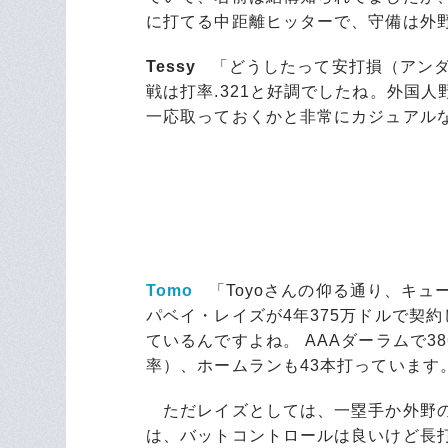
に打てる中距離ヒッターで、守備は外
Tessy
「どうしたって安打損（アンダ
戦は打率.321と好調でしたね。外国
一応取っておくかと非常にカジュアル
Tomo
「Toyoさんの仰る通り、キュ
パベイ・レイズが4年375万ドルで契
ているんですよね。 AAAダーラムで386試
率）、ホームランも43本打っています
ただレイズとしては、一塁手か外野の
は、バットコントロールは良いけど長