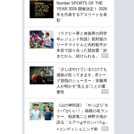
Number SPORTS OF THE
YEAR 2026 開催決定！ 2026
年を代表するアスリートを表
彰
《ラグビー界と体操界の同学
年レジェンド対談》初対面の
リーチマイケルと内村航平が
本音で語り合った競技愛「好
きだから、続けられる」
PR
「少しぼやけているだけでも
感覚が狂ってきます」Bリー
グ屈指のシューター・安藤周
人が明かす“見える”ことの重
要性
PR
《山の神対談》「やっぱり“タ
イパ”がいい！」箱根の名ラン
ナー、柏原竜二と神野大地が
語る「エアー
サロンパス
」
®
®
×コンディショニング術
PR