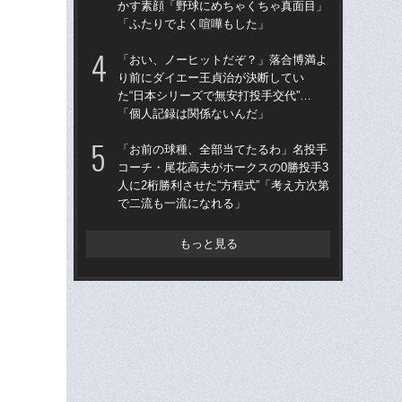
かす素顔「野球にめちゃくちゃ真面目」
王貞
「ふたりでよく喧嘩もした」
当
「おい、ノーヒットだぞ？」落合博満よ
「
り前にダイエー王貞治が決断してい
ス小
た“日本シリーズで無安打投手交代”…
貞
「個人記録は関係ないんだ」
た
「お前の球種、全部当てたるわ」名投手
ヤク
コーチ・尾花高夫がホークスの0勝投手3
会
人に2桁勝利させた“方程式”「考え方次第
監
で二流も一流になれる」
と
もっと見る