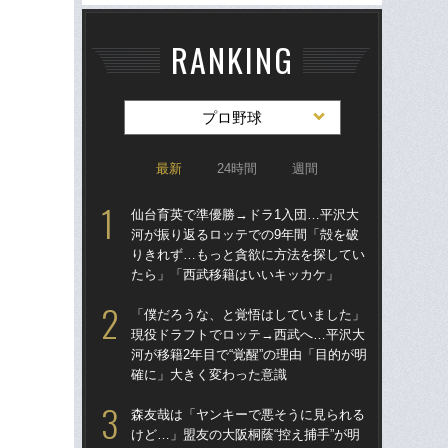
RANKING
プロ野球
最新
24時間
週間
仙台育英で準優勝→ドラ1入団…平沢大
「
河が振り返るロッテでの9年間「殻を破
り
りきれず…もっと貪欲に方法を探してい
た“
たら」「西武移籍はいいキッカケ」
「
「僕だろうな、と覚悟はしていました」
「
現役ドラフトでロッテ→西武へ…平沢大
終わ
河が移籍2年目で“覚醒”の理由「目的が明
つか
確に」大きく変わった意識
リ
森友哉は「ヤンキーで悪そうに見られる
「
けど…」盟友の大阪桐蔭“控え捕手”が明
っ