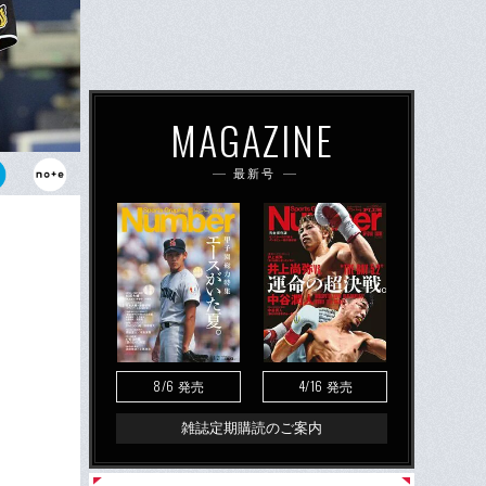
MAGAZINE
最新号
試合では4打
阪神・ゴメ
8/6
4/16
発売
発売
雑誌定期購読のご案内