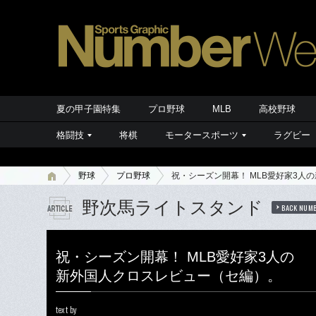
夏の甲子園特集
プロ野球
MLB
高校野球
格闘技
将棋
モータースポーツ
ラグビー
野球
プロ野球
祝・シーズン開幕！ MLB愛好家3人
野次馬ライトスタンド
BACK NUM
祝・シーズン開幕！ MLB愛好家3人の
新外国人クロスレビュー（セ編）。
text by