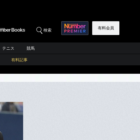
有料会員
検索
テニス
競馬
有料記事