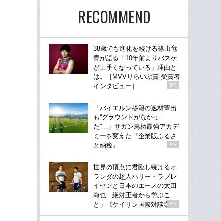
RECOMMEND
38歳でも進化を続ける篠山竜
青が語る「10年前よりバスケ
が上手くなっている」理由と
は。［MVVりらいぶ賞 受賞者
インタビュー］
PR
「バイエルン移籍の逸材輩出
も“グラウンドがなかっ
た”…」サガン鳥栖最強アカデ
ミーを変えた『企業版ふるさ
と納税』
PR
世界の頂点に君臨し続けるオ
ランダの超人ハリー・ラブレ
イセンと日本のエースの太田
海也「絶対王者から学ぶこ
と」《ケイリン国際対談②》
PR