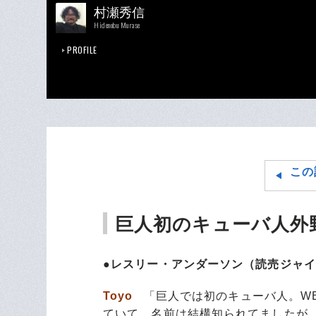
村瀬秀信
Hidenobu Murase
PROFILE
この
巨人初のキューバ人外
●レスリー・アンダーソン（読売ジャイ
Toyo
「巨人では初のキューバ人。WB
ていて、名前は結構知られてましたが