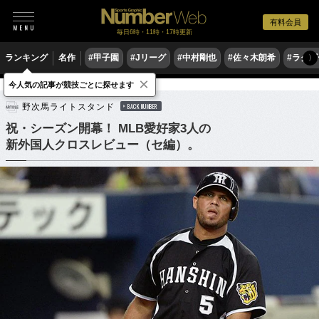
有料会員
毎日6時・11時・17時更新
ランキング
名作
#甲子園
#Jリーグ
#中村剛也
#佐々木朗希
#ラグ
〉
×
今人気の記事が競技ごとに探せます
野球
プロ野球
野次馬ライトスタンド
BACK NUMBER
祝・シーズン開幕！ MLB愛好家3人の
新外国人クロスレビュー（セ編）。