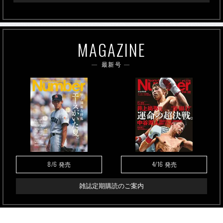
MAGAZINE
最新号
8/6
4/16
発売
発売
雑誌定期購読のご案内