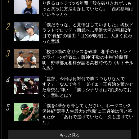
り返るロッテでの9年間「殻を破りきれず…も
っと貪欲に方法を探していたら」「西武移籍は
いいキッカケ」
「僕だろうな、と覚悟はしていました」現役ド
ラフトでロッテ→西武へ…平沢大河が移籍2年
目で“覚醒”の理由「目的が明確に」大きく変わ
った意識
「校舎3階の窓ガラスを破壊、相手のセカンド
がライトの位置に」阪神“不動の中軸”佐藤輝
明…野球部元相棒が語る高校時代の《サトテル
伝説》
「監督、今日は何対何で勝つつもりなんで
す？」「なんで今？」ダイエー王貞治を驚かせ
た唐突な問い…「勝つシナリオは7割決めてお
く」意味とは？
「僕を4番から外してください」ホークス小久
保裕紀“選手人生最大の危機”に王貞治は何と答
えたか…「あれで逃げていたら、次も逃げてい
た」
もっと見る