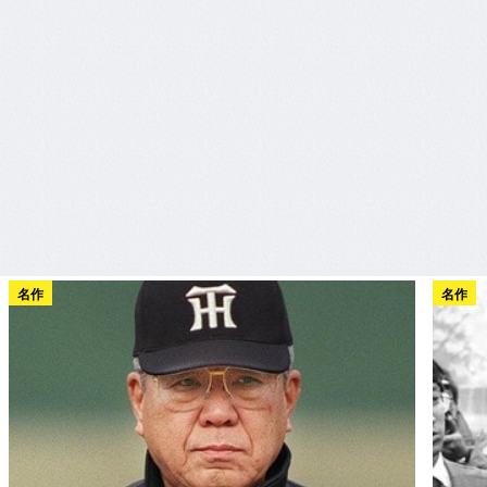
名作
名作