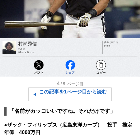
photograph by
村瀬秀信
KYODO
text by
Hidenobu Murase
ポスト
シェア
コピー
4
/8
ページ目
この記事を1ページ目から読む
「名前がカッコいいですね。それだけです」
●ザック・フィリップス（広島東洋カープ） 投手 推定
年俸 4000万円