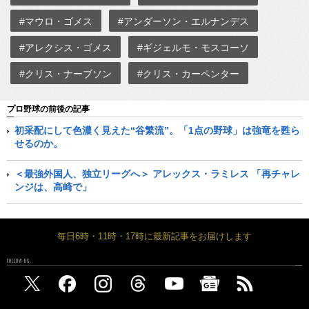
#マウロ・ゴメス
#アンダーソン・エルナンデス
#アレクシス・ゴメス
#ギジェルモ・モスコーソ
#クリス・ナーブソン
#クリス・カーペンター
プロ野球の前後の記事
初采配にして色濃く見えた“谷繁流”。「1点の野球」は強竜を甦ら
せるのか。
＜最強外国人、独立リーグへ＞ アレックス・ラミレス 「再チャレ
ンジは、高崎で」
毎日6時・11時・17時に最新記事をお届けします
FOLLOW US