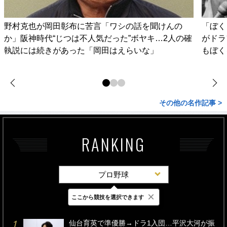
野村克也が岡田彰布に苦言「ワシの話を聞けんの
「ぼく
か」阪神時代“じつは不人気だった”ボヤキ…2人の確
がドラ
執説には続きがあった「岡田はえらいな」
もぼく
その他の名作記事 >
RANKING
プロ野球
×
ここから競技を選択できます
最新
24時間
週間
仙台育英で準優勝→ドラ1入団…平沢大河が振