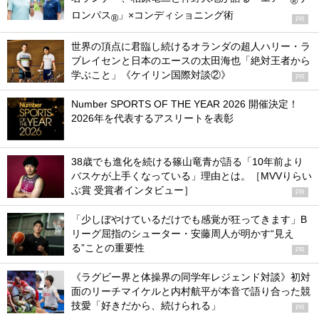
®
ロンパス
」×コンディショニング術
®
PR
世界の頂点に君臨し続けるオランダの超人ハリー・ラ
ブレイセンと日本のエースの太田海也「絶対王者から
学ぶこと」《ケイリン国際対談②》
PR
Number SPORTS OF THE YEAR 2026 開催決定！
2026年を代表するアスリートを表彰
38歳でも進化を続ける篠山竜青が語る「10年前より
バスケが上手くなっている」理由とは。［MVVりらい
ぶ賞 受賞者インタビュー］
PR
「少しぼやけているだけでも感覚が狂ってきます」B
リーグ屈指のシューター・安藤周人が明かす“見え
る”ことの重要性
PR
《ラグビー界と体操界の同学年レジェンド対談》初対
面のリーチマイケルと内村航平が本音で語り合った競
技愛「好きだから、続けられる」
PR