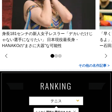
身長181センチの新人女子レスラー「デカいだけじ
「早く
ゃない選手になりたい」 日本現役最長身・
るよ」
HANAKOの“まさに大器”な可能性
ー石田
その他の名作記事 >
RANKING
テニス
×
ここから競技を選択できます