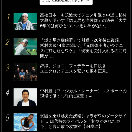
最新
24時間
週間
高校日本一も筑波大でテニス引退＆中退…杉村
太蔵が明かす「燃え尽き症候群」の過去「大学
6年間は何ひとついい思い出がない」
「燃え尽き症候群」で引退→26年後に復帰、
杉村太蔵44歳に聞いた「元国体王者が今テニ
スに打ち込むワケ」「現実を受け入れるのに時
間が…」
錦織、ジョコ、フェデラーを口説き、
ユニクロとテニスを繋いだ坂本正秀。
中村豊（フィジカルトレーナー）～スポーツの
現場で働く“プロ”に直撃！～
貧困を乗り越えた妖精シャラポワのダークサイ
ド… 10代時のライバルを「甘やかされたガ
キ」と言い放つ攻撃性【34歳に】