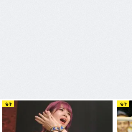
名作
名作