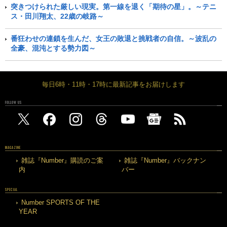
突きつけられた厳しい現実。第一線を退く「期待の星」。～テニ
ス・田川翔太、22歳の岐路～
番狂わせの連鎖を生んだ、女王の敗退と挑戦者の自信。～波乱の
全豪、混沌とする勢力図～
毎日6時・11時・17時に最新記事をお届けします
FOLLOW US
MAGAZINE
雑誌『Number』購読のご案
雑誌『Number』バックナン
内
バー
SPECIAL
Number SPORTS OF THE
YEAR