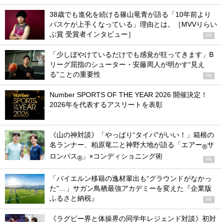
38歳でも進化を続ける篠山竜青が語る「10年前より
バスケが上手くなっている」理由とは。［MVVりらい
ぶ賞 受賞者インタビュー］
PR
「少しぼやけているだけでも感覚が狂ってきます」B
リーグ屈指のシューター・安藤周人が明かす“見え
る”ことの重要性
PR
Number SPORTS OF THE YEAR 2026 開催決定！
2026年を代表するアスリートを表彰
《山の神対談》「やっぱり“タイパ”がいい！」箱根の
名ランナー、柏原竜二と神野大地が語る「エアー
サ
®
ロンパス
」×コンディショニング術
®
PR
「バイエルン移籍の逸材輩出も“グラウンドがなかっ
た”…」サガン鳥栖最強アカデミーを変えた『企業版
ふるさと納税』
PR
《ラグビー界と体操界の同学年レジェンド対談》初対