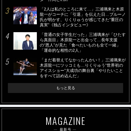
「2人は私のところに来て…」三浦璃来と木原
龍一がコーチに「引退」を伝えた日…ブルーノ
氏が明かす、りくりゅうが感じてきた“重圧の
真実”《独占インタビュー》
「普通の女子学生だった」三浦璃来が「ひたす
ら真面目」木原龍一と出会って…長年支援
の“恩人”が見た「食べたいものも全て一緒」
「運命的な相性の2人」
「まだ着替えてなかったんかい！」三浦璃来が
木原龍一にツッコミも…りくりゅう“世界初の
アイスショー”大成功の舞台裏「やりたいこと
をすべて詰め込んだ」
もっと見る
MAGAZINE
最新号