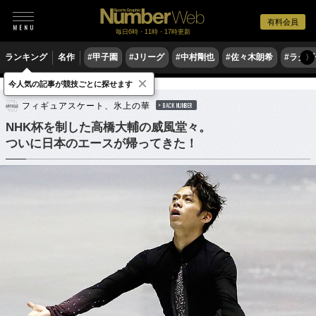
有料会員
毎日6時・11時・17時更新
ランキング
名作
#甲子園
#Jリーグ
#中村剛也
#佐々木朗希
#ラグ
〉
×
今人気の記事が競技ごとに探せます
フィギュアスケート
フィギュアスケート、氷上の華
BACK NUMBER
NHK杯を制した高橋大輔の威風堂々。
ついに日本のエースが帰ってきた！