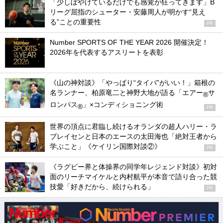
「少しぼやけているだけでも感覚が狂ってきます」B
リーグ屈指のシューター・安藤周人が明かす“見え
る”ことの重要性
PR
Number SPORTS OF THE YEAR 2026 開催決定！
2026年を代表するアスリートを表彰
《山の神対談》「やっぱり“タイパ”がいい！」箱根の
名ランナー、柏原竜二と神野大地が語る「エアー
サ
®
ロンパス
」×コンディショニング術
®
PR
世界の頂点に君臨し続けるオランダの超人ハリー・ラ
ブレイセンと日本のエースの太田海也「絶対王者から
学ぶこと」《ケイリン国際対談②》
PR
《ラグビー界と体操界の同学年レジェンド対談》初対
面のリーチマイケルと内村航平が本音で語り合った競
技愛「好きだから、続けられる」
PR