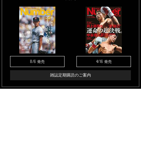
8/6
4/16
発売
発売
雑誌定期購読のご案内