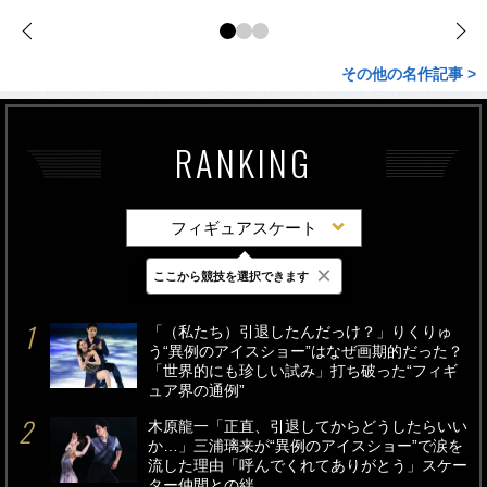
その他の名作記事 >
RANKING
フィギュアスケート
×
ここから競技を選択できます
最新
24時間
週間
「（私たち）引退したんだっけ？」りくりゅ
う“異例のアイスショー”はなぜ画期的だった？
「世界的にも珍しい試み」打ち破った“フィギ
ュア界の通例”
木原龍一「正直、引退してからどうしたらいい
か…」三浦璃来が“異例のアイスショー”で涙を
流した理由「呼んでくれてありがとう」スケー
ター仲間との絆