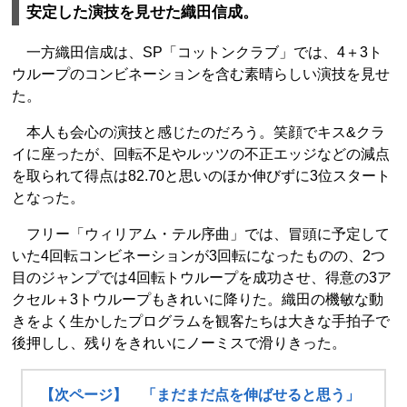
安定した演技を見せた織田信成。
一方織田信成は、SP「コットンクラブ」では、4＋3ト
ウループのコンビネーションを含む素晴らしい演技を見せ
た。
本人も会心の演技と感じたのだろう。笑顔でキス&クラ
イに座ったが、回転不足やルッツの不正エッジなどの減点
を取られて得点は82.70と思いのほか伸びずに3位スタート
となった。
フリー「ウィリアム・テル序曲」では、冒頭に予定して
いた4回転コンビネーションが3回転になったものの、2つ
目のジャンプでは4回転トウループを成功させ、得意の3ア
クセル＋3トウループもきれいに降りた。織田の機敏な動
きをよく生かしたプログラムを観客たちは大きな手拍子で
後押しし、残りをきれいにノーミスで滑りきった。
【次ページ】 「まだまだ点を伸ばせると思う」