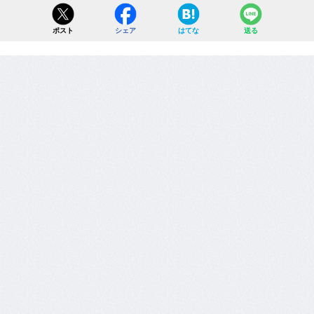
ポスト
シェア
はてな
送る