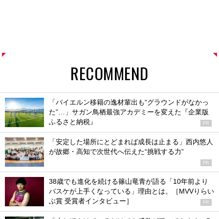
RECOMMEND
「バイエルン移籍の逸材輩出も“グラウンドがなかっ
た”…」サガン鳥栖最強アカデミーを変えた『企業版
ふるさと納税』
PR
「安定した場所にとどまれば成長は止まる」西内悠人
が故郷・高知で次世代へ伝えた“挑戦する力”
PR
38歳でも進化を続ける篠山竜青が語る「10年前より
バスケが上手くなっている」理由とは。［MVVりらい
ぶ賞 受賞者インタビュー］
PR