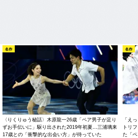
名作
名作
〈りくりゅう秘話〉木原龍一26歳「ペア男子が足り
「えっ
ずお手伝いに」駆り出された2019年初夏…三浦璃来
トリフ
17歳との「衝撃的な出会い方」が待っていた
た「ペ