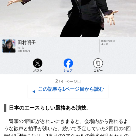
photograph by
田村明子
AP/AFLO
text by
Akiko Tamura
ポスト
シェア
コピー
2
/4
ページ目
この記事を1ページ目から読む
日本のエースらしい風格ある演技。
冒頭の4回転がきれいにきまると、会場内から割れるよ
うな歓声と拍手が沸いた。続いて予定していた2回目の4回
転は3回転になり、2度目の3アクセルの着氷が乱れたもの