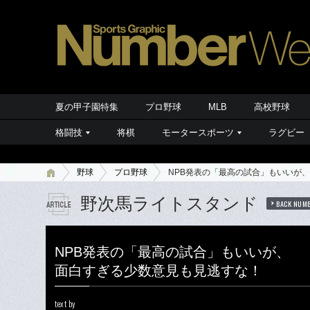
夏の甲子園特集
プロ野球
MLB
高校野球
格闘技
将棋
モータースポーツ
ラグビー
野球
プロ野球
NPB発表の「最高の試合」もいいが
野次馬ライトスタンド
BACK NUM
NPB発表の「最高の試合」もいいが、
面白すぎる少数意見も見逃すな！
text by