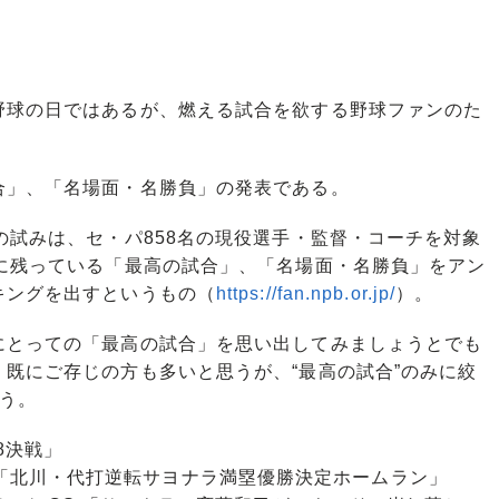
球の日ではあるが、燃える試合を欲する野球ファンのた
」、「名場面・名勝負」の発表である。
試みは、セ・パ858名の現役選手・監督・コーチを対象
心に残っている「最高の試合」、「名場面・名勝負」をアン
キングを出すというもの（
https://fan.npb.or.jp/
）。
とっての「最高の試合」を思い出してみましょうとでも
既にご存じの方も多いと思うが、“最高の試合”のみに絞
う。
0・8決戦」
クス 「北川・代打逆転サヨナラ満塁優勝決定ホームラン」