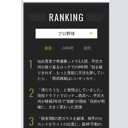
RANKING
プロ野球
最新
24時間
週間
仙台育英で準優勝→ドラ1入団…平沢大
仙
河が振り返るロッテでの9年間「殻を破
河
りきれず…もっと貪欲に方法を探してい
り
たら」「西武移籍はいいキッカケ」
た
「僕だろうな、と覚悟はしていました」
「
現役ドラフトでロッテ→西武へ…平沢大
現
河が移籍2年目で“覚醒”の理由「目的が明
河が
確に」大きく変わった意識
確
「校舎3階の窓ガラスを破壊、相手のセ
「
カンドがライトの位置に」阪神“不動の
り