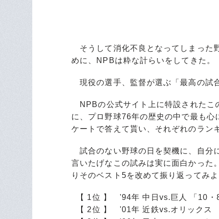
そうして消化不良となってしまった野
めに、NPBは粋な計らいをしてきた。
現役の選手、監督が選ぶ「最高の試合
NPBの公式サイト上に特設されたこの
に、プロ野球76年の歴史の中で最も
ケートで答えて貰い、それぞれのラン
試合のない野球の日を契機に、自分に
言いたげなこの試みは実に面白かった。
りそのベスト5を改めて振り返ってみよ
【 1位 】 '94年 中日vs.巨人 「1
【 2位 】 '01年 近鉄vs.オリッ