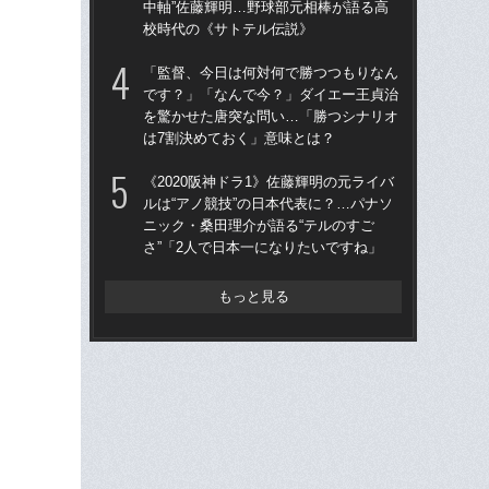
中軸”佐藤輝明…野球部元相棒が語る高
た“
校時代の《サトテル伝説》
「
「監督、今日は何対何で勝つつもりなん
「
です？」「なんで今？」ダイエー王貞治
終わ
を驚かせた唐突な問い…「勝つシナリオ
つか
は7割決めておく」意味とは？
リ
《2020阪神ドラ1》佐藤輝明の元ライバ
「
ルは“アノ競技”の日本代表に？…パナソ
ス小
ニック・桑田理介が語る“テルのすご
貞
さ”「2人で日本一になりたいですね」
た
もっと見る