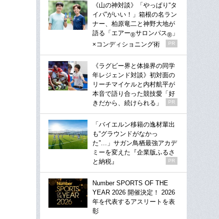
《山の神対談》「やっぱり“タ
イパ”がいい！」箱根の名ラン
ナー、柏原竜二と神野大地が
語る「エアー
サロンパス
」
®
®
×コンディショニング術
PR
《ラグビー界と体操界の同学
年レジェンド対談》初対面の
リーチマイケルと内村航平が
本音で語り合った競技愛「好
きだから、続けられる」
PR
「バイエルン移籍の逸材輩出
も“グラウンドがなかっ
た”…」サガン鳥栖最強アカデ
ミーを変えた『企業版ふるさ
と納税』
PR
Number SPORTS OF THE
YEAR 2026 開催決定！ 2026
年を代表するアスリートを表
彰