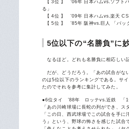
【 3位 】 '06年 日本ハムvs.ソ
る」
【 4位 】 '09年 日本ハムvs.楽天
【 5位 】 '85年 阪神vs.巨人 「
5位以下の“名勝負”に
なるほど。どれも名勝負に相応しい記
だが、どうだろう。「あの試合がない
のは5位以下のランキングである。サ
たのでそれを参考に集計してみた。
●6位タイ '88年 ロッテvs.近鉄 「
「あの川崎球場に長蛇の列ができ、ス
「この日、西武球場でこの試合を手に
う』という、野球の怖さを感じた試合
「色んなことを考えさせられた」（ヤ