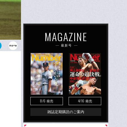
MAGAZINE
最新号
8/6
4/16
発売
発売
雑誌定期購読のご案内