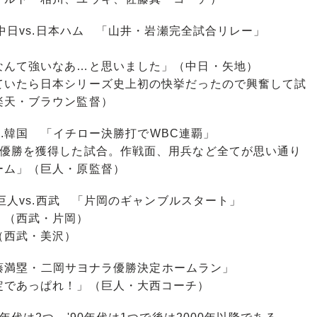
 中日vs.日本ハム 「山井・岩瀬完全試合リレー」
）
なんて強いなあ…と思いました」（中日・矢地）
ていたら日本シリーズ史上初の快挙だったので興奮して試
楽天・ブラウン監督）
vs.韓国 「イチロー決勝打でWBC連覇」
、優勝を獲得した試合。作戦面、用兵など全てが思い通り
ーム」（巨人・原監督）
 巨人vs.西武 「片岡のギャンブルスタート」
」（西武・片岡）
（西武・美沢）
「江藤満塁・二岡サヨナラ優勝決定ホームラン」
定であっぱれ！」（巨人・大西コーチ）