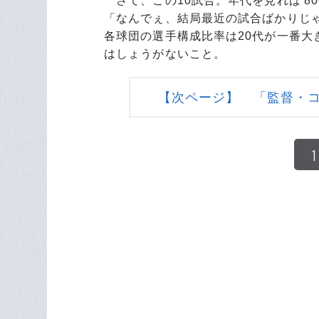
さて、この10試合。年代を見れば'80
「なんでぇ、結局最近の試合ばかりじ
各球団の選手構成比率は20代が一番
はしょうがないこと。
【次ページ】 「監督・
1