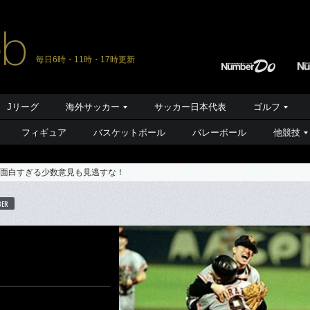
毎日6時・11時・17時更新
Jリーグ
海外サッカー
サッカー日本代表
ゴルフ
フィギュア
バスケットボール
バレーボール
他競技
、面白すぎる少数意見も見逃すな！
BER