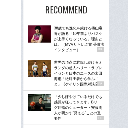
RECOMMEND
38歳でも進化を続ける篠山竜
青が語る「10年前よりバスケ
が上手くなっている」理由と
は。［MVVりらいぶ賞 受賞者
インタビュー］
PR
世界の頂点に君臨し続けるオ
ランダの超人ハリー・ラブレ
イセンと日本のエースの太田
海也「絶対王者から学ぶこ
と」《ケイリン国際対談②》
PR
「少しぼやけているだけでも
感覚が狂ってきます」Bリー
グ屈指のシューター・安藤周
人が明かす“見える”ことの重
要性
PR