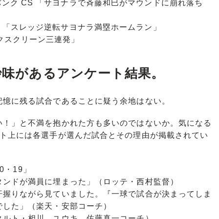
フトバンク CS 「サヨナラで斉藤和巳がマウンドに崩れ落ち
 CS 「スレッジ逆転サヨナラ満塁ホームラン」
バックスクリーン三連発」
妙味があるアンケート結果。
憶に残る試合であることに疑う余地はない。
！」と不満を抱かれた方も多いのではないか。気になる
イト上には各選手が選んだ試合とその理由が掲載されてい
10・19」
タンドが満員に埋まった」（ロッテ・西村監督）
汗握りながら見ていました。『一球で試合が決まってしま
でした」（楽天・安部コーチ）
クルト・相川、ユウキ、佐藤真一コーチ）