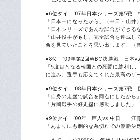
●6位タイ '07年日本シリーズ第5戦
「日本一になったから」（中日・山井
「日本シリーズであんな試合ができる
「山井投手がもし、完全試合を達成し
合を見ていたことを思い出します」（
●8位 '09年第2回WBC決勝戦 日本
「5度目となる韓国との死闘に勝利し
に進み、選手も応えてくれた最高のゲ
●9位タイ '08年日本シリーズ第7戦
「自身の走塁で試合を同点にしたから
「片岡選手の好走塁に感動しました」
●9位タイ '00年 巨人vs.中日 
「あまりにも劇的な幕切れでの優勝決