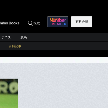
有料会員
検索
テニス
競馬
有料記事