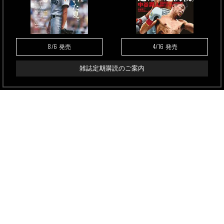
8/6
4/16
発売
発売
雑誌定期購読のご案内