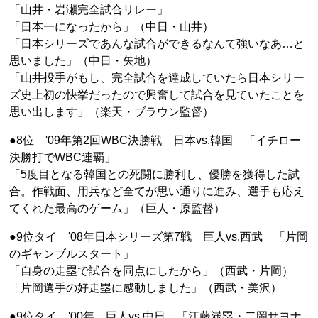
「山井・岩瀬完全試合リレー」
「日本一になったから」（中日・山井）
「日本シリーズであんな試合ができるなんて強いなあ…と
思いました」（中日・矢地）
「山井投手がもし、完全試合を達成していたら日本シリー
ズ史上初の快挙だったので興奮して試合を見ていたことを
思い出します」（楽天・ブラウン監督）
●8位 '09年第2回WBC決勝戦 日本vs.韓国 「イチロー
決勝打でWBC連覇」
「5度目となる韓国との死闘に勝利し、優勝を獲得した試
合。作戦面、用兵など全てが思い通りに進み、選手も応え
てくれた最高のゲーム」（巨人・原監督）
●9位タイ '08年日本シリーズ第7戦 巨人vs.西武 「片岡
のギャンブルスタート」
「自身の走塁で試合を同点にしたから」（西武・片岡）
「片岡選手の好走塁に感動しました」（西武・美沢）
●9位タイ '00年 巨人vs.中日 「江藤満塁・二岡サヨナ