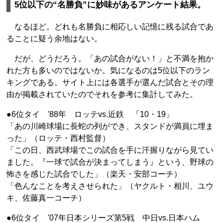
5位以下の“名勝負”に妙味があるアンケート結果。
なるほど。どれも名勝負に相応しい記憶に残る試合であ
ることに疑う余地はない。
だが、どうだろう。「あの試合がない！」と不満を抱か
れた方も多いのではないか。気になるのは5位以下のラン
キングである。サイト上には各選手が選んだ試合とその理
由が掲載されていたのでそれを参考に集計してみた。
●6位タイ '88年 ロッテvs.近鉄 「10・19」
「あの川崎球場に長蛇の列ができ、スタンドが満員に埋ま
った」（ロッテ・西村監督）
「この日、西武球場でこの試合を手に汗握りながら見てい
ました。『一球で試合が決まってしまう』という、野球の
怖さを感じた試合でした」（楽天・安部コーチ）
「色んなことを考えさせられた」（ヤクルト・相川、ユウ
キ、佐藤真一コーチ）
●6位タイ '07年日本シリーズ第5戦 中日vs.日本ハム