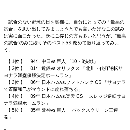
試合のない野球の日を契機に、自分にとっての「最高の
試合」を思い出してみましょうとでも言いたげなこの試み
は実に面白かった。既にご存じの方も多いと思うが、“最高
の試合”のみに絞りそのベスト5を改めて振り返ってみよ
う。
【 1位 】 '94年 中日vs.巨人 「10・8決戦」
【 2位 】 '01年 近鉄vs.オリックス 「北川・代打逆転サ
ヨナラ満塁優勝決定ホームラン」
【 3位 】 '06年 日本ハムvs.ソフトバンク CS 「サヨナラ
で斉藤和巳がマウンドに崩れ落ちる」
【 4位 】 '09年 日本ハムvs.楽天 CS 「スレッジ逆転サヨ
ナラ満塁ホームラン」
【 5位 】 '85年 阪神vs.巨人 「バックスクリーン三連
発」