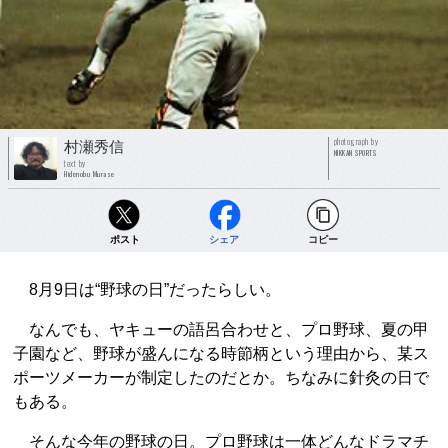
photograph by
村瀬秀信
NIKKAN SPORTS
text by
Hidenobu Murase
ポスト
シェア
コピー
8月9日は“野球の日”だったらしい。
なんでも、ヤキューの語呂合わせと、プロ野球、夏の甲
子園など、野球が盛んになる時節柄という理由から、某ス
ポーツメーカーが制定したのだとか。ちなみに針灸の日で
もある。
そんな今年の野球の日。プロ野球は一体どんなドラマチ