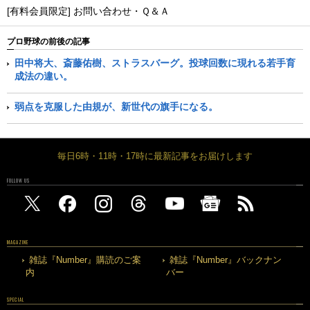
[有料会員限定] お問い合わせ・Ｑ＆Ａ
プロ野球の前後の記事
田中将大、斎藤佑樹、ストラスバーグ。投球回数に現れる若手育
成法の違い。
弱点を克服した由規が、新世代の旗手になる。
毎日6時・11時・17時に最新記事をお届けします
FOLLOW US
MAGAZINE
雑誌『Number』購読のご案
雑誌『Number』バックナン
内
バー
SPECIAL