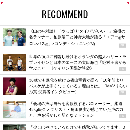
RECOMMEND
《山の神対談》「やっぱり“タイパ”がいい！」箱根の
名ランナー、柏原竜二と神野大地が語る「エアー
サ
®
ロンパス
」×コンディショニング術
®
PR
世界の頂点に君臨し続けるオランダの超人ハリー・ラ
ブレイセンと日本のエースの太田海也「絶対王者から
学ぶこと」《ケイリン国際対談②》
PR
38歳でも進化を続ける篠山竜青が語る「10年前より
バスケが上手くなっている」理由とは。［MVVりらい
ぶ賞 受賞者インタビュー］
PR
「会場の声は自分を客観視するバロメーター」柔道
48kg級金メダリスト・角田夏実が感じていた声の力
と、声を活かした新たなミッション
PR
「少しぼやけているだけでも感覚が狂ってきます」B