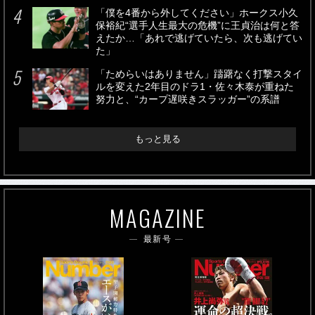
「僕を4番から外してください」ホークス小久
保裕紀“選手人生最大の危機”に王貞治は何と答
えたか…「あれで逃げていたら、次も逃げてい
た」
「ためらいはありません」躊躇なく打撃スタイ
ルを変えた2年目のドラ1・佐々木泰が重ねた
努力と、“カープ遅咲きスラッガー”の系譜
もっと見る
MAGAZINE
最新号