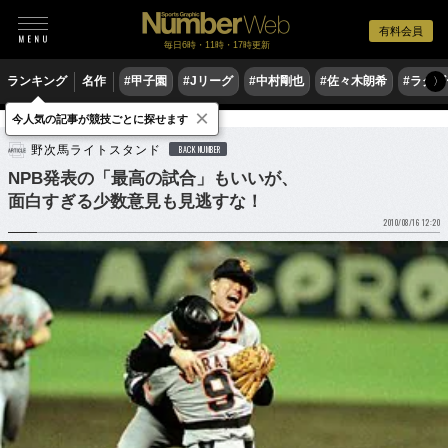
有料会員
毎日6時・11時・17時更新
ランキング
名作
#甲子園
#Jリーグ
#中村剛也
#佐々木朗希
#ラグ
〉
×
今人気の記事が競技ごとに探せます
野球
プロ野球
野次馬ライトスタンド
BACK NUMBER
NPB発表の「最高の試合」もいいが、
面白すぎる少数意見も見逃すな！
2010/08/16 12:20