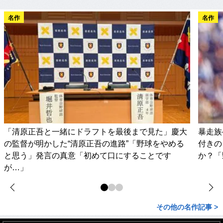
名作
名作
「清原正吾と一緒にドラフトを最後まで見た」慶大
暴走族
の監督が明かした“清原正吾の進路”「野球をやめる
付きの
と思う」発言の真意「初めて口にすることです
か？「
が…」
その他の名作記事 >