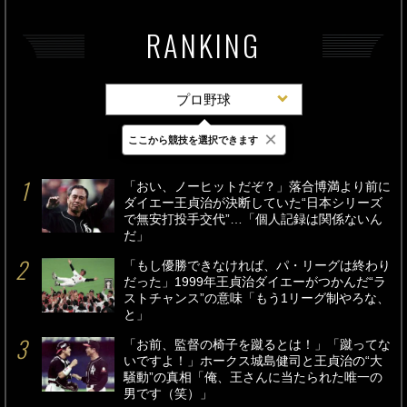
RANKING
プロ野球
×
ここから競技を選択できます
最新
24時間
週間
「おい、ノーヒットだぞ？」落合博満より前に
ダイエー王貞治が決断していた“日本シリーズ
で無安打投手交代”…「個人記録は関係ないん
だ」
「もし優勝できなければ、パ・リーグは終わり
だった」1999年王貞治ダイエーがつかんだ“ラ
ストチャンス”の意味「もう1リーグ制やろな、
と」
「お前、監督の椅子を蹴るとは！」「蹴ってな
いですよ！」ホークス城島健司と王貞治の“大
騒動”の真相「俺、王さんに当たられた唯一の
男です（笑）」