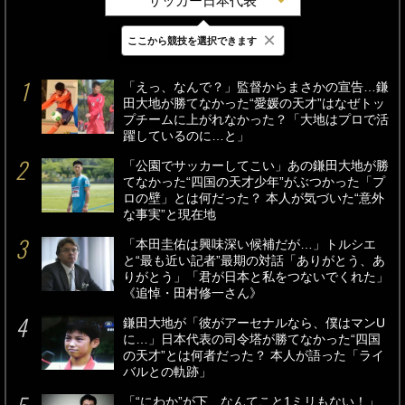
サッカー日本代表
×
ここから競技を選択できます
最新
24時間
週間
「えっ、なんで？」監督からまさかの宣告…鎌
田大地が勝てなかった“愛媛の天才”はなぜトッ
プチームに上がれなかった？「大地はプロで活
躍しているのに…と」
「公園でサッカーしてこい」あの鎌田大地が勝
てなかった“四国の天才少年”がぶつかった「プ
ロの壁」とは何だった？ 本人が気づいた“意外
な事実”と現在地
「本田圭佑は興味深い候補だが…」トルシエ
と“最も近い記者”最期の対話「ありがとう、あ
りがとう」「君が日本と私をつないでくれた」
《追悼・田村修一さん》
鎌田大地が「彼がアーセナルなら、僕はマンU
に…」日本代表の司令塔が勝てなかった“四国
の天才”とは何者だった？ 本人が語った「ライ
バルとの軌跡」
「“にわか”が下、なんてこと1ミリもない！」