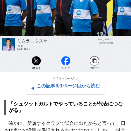
photograph by
ミムラユウスケ
Takuya Sugiyama
text by
Yusuke Mimura
ポスト
シェア
コピー
4
/4
ページ目
この記事を1ページ目から読む
「シュツットガルトでやっていることが代表につな
がる」
確かに、所属するクラブで試合に出たからと言って、日
本代表での活躍が保証されるわけではない。しかし、試合