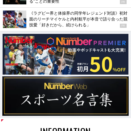
る”ことの重要性
PR
《ラグビー界と体操界の同学年レジェンド対談》初対
面のリーチマイケルと内村航平が本音で語り合った競
技愛「好きだから、続けられる」
PR