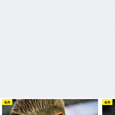
名作
名作