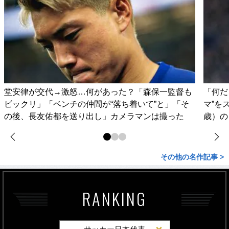
堂安律が交代→激怒…何があった？「森保一監督も
「何だ
ビックリ」「ベンチの仲間が“落ち着いて”と」「そ
マ”を
の後、長友佑都を送り出し」カメラマンは撮った
歳）の
その他の名作記事 >
RANKING