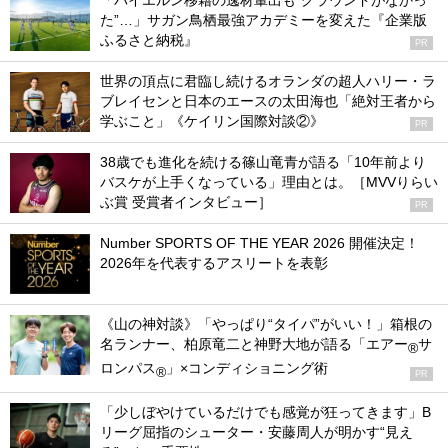
「バイエルン移籍の逸材輩出も“グラウンドがなかっ
た”…」サガン鳥栖最強アカデミーを変えた『企業版
ふるさと納税』
PR
世界の頂点に君臨し続けるオランダの超人ハリー・ラ
ブレイセンと日本のエースの太田海也「絶対王者から
学ぶこと」《ケイリン国際対談②》
PR
38歳でも進化を続ける篠山竜青が語る「10年前より
バスケが上手くなっている」理由とは。［MVVりらい
ぶ賞 受賞者インタビュー］
PR
Number SPORTS OF THE YEAR 2026 開催決定！
2026年を代表するアスリートを表彰
《山の神対談》「やっぱり“タイパ”がいい！」箱根の
名ランナー、柏原竜二と神野大地が語る「エアー
サ
®
ロンパス
」×コンディショニング術
®
PR
「少しぼやけているだけでも感覚が狂ってきます」B
リーグ屈指のシューター・安藤周人が明かす“見え