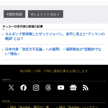
#酒井高徳
#シュツットガルト
サッカー日本代表の前後の記事
ヨルダンで苦杯喫したザックジャパン。攻守に見えた“アンマンの
教訓”とは？
日本代表「決定力不足論」への疑問。～福西崇史が“悲観的でな
い”理由～
毎日6時・11時・17時に最新記事をお届けします
FOLLOW US
MAGAZINE
雑誌『Number』購読のご案
雑誌『Number』バックナン