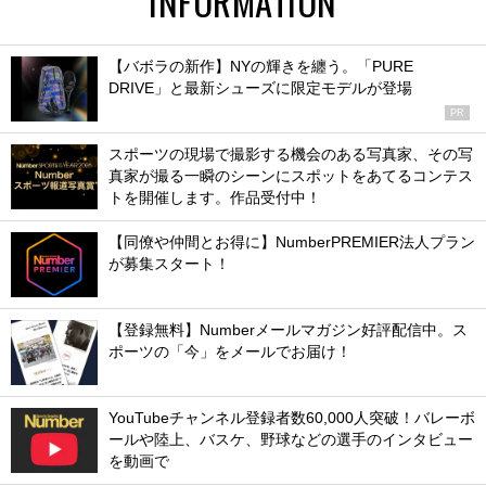
INFORMATION
【バボラの新作】NYの輝きを纏う。「PURE
DRIVE」と最新シューズに限定モデルが登場
PR
スポーツの現場で撮影する機会のある写真家、その写
真家が撮る一瞬のシーンにスポットをあてるコンテス
トを開催します。作品受付中！
【同僚や仲間とお得に】NumberPREMIER法人プラン
が募集スタート！
【登録無料】Numberメールマガジン好評配信中。ス
ポーツの「今」をメールでお届け！
YouTubeチャンネル登録者数60,000人突破！バレーボ
ールや陸上、バスケ、野球などの選手のインタビュー
を動画で