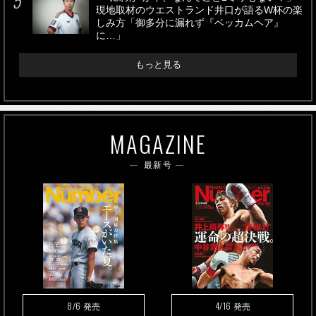
現地取材のウエストランド井口が語るW杯の楽
しみ方「御多分に漏れず『ベッカムヘア』
に…」
もっと見る
MAGAZINE
最新号
8/6
4/16
発売
発売