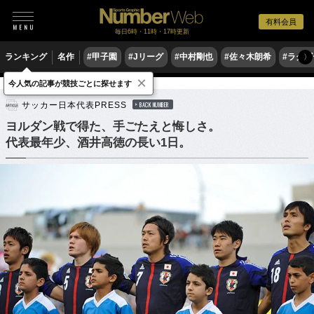
有料会員
毎日6時・11時・17時更新
ランキング
名作
#甲子園
#Jリーグ
#中村剛也
#佐々木朗希
#ラグ
〉
×
今人気の記事が競技ごとに探せます
サッカー
サッカー日本代表
サッカー日本代表PRESS
BACK NUMBER
ヨルダン戦で得た、手ごたえと悔しさ。
代表最年少、酒井高徳の長い1日。