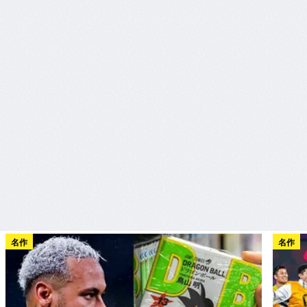
名作
名作