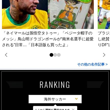
「ネイマールは孫悟空タトゥー」「ベジータ帽子の
ブラジ
メッシ」鳥山明ドラゴンボールが“南米名選手に超愛
し絶賛
される”日常…「日本語版も買ったよ」
りDF
その他の名作記事 >
RANKING
海外サッカー
×
ここから競技を選択できます