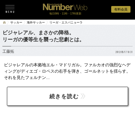
有料会員
毎日6時・11時・17時更新
サッカー
海外サッカー
リーガ・エスパニョーラ
ビジャレアル、まさかの降格。
リーガの優等生を襲った悲劇とは。
工藤拓
2012/05/17 10:31
ビジャレアルの本拠地エル・マドリガル。ファルカオの強烈なヘデ
ィングがディエゴ・ロペスの右手を弾き、ゴールネットを揺らす。
それを見たフェルナン...
続きを読む