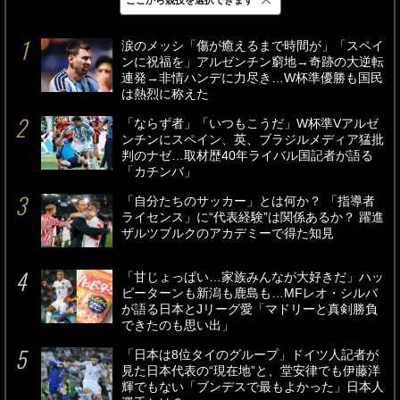
最新
24時間
週間
涙のメッシ「傷が癒えるまで時間が」「スペイ
ンに祝福を」アルゼンチン窮地→奇跡の大逆転
連発→非情ハンデに力尽き…W杯準優勝も国民
は熱烈に称えた
「ならず者」「いつもこうだ」W杯準Vアルゼ
ンチンにスペイン、英、ブラジルメディア猛批
判のナゼ…取材歴40年ライバル国記者が語る
「カチンバ」
「自分たちのサッカー」とは何か？ 「指導者
ライセンス」に“代表経験”は関係あるか？ 躍進
ザルツブルクのアカデミーで得た知見
「甘じょっぱい…家族みんなが大好きだ」ハッ
ピーターンも新潟も鹿島も…MFレオ・シルバ
が語る日本とJリーグ愛「マドリーと真剣勝負
できたのも思い出」
「日本は8位タイのグループ」ドイツ人記者が
見た日本代表の“現在地”と、堂安律でも伊藤洋
輝でもない「ブンデスで最もよかった」日本人