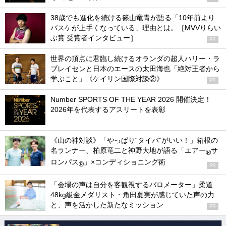
38歳でも進化を続ける篠山竜青が語る「10年前より
バスケが上手くなっている」理由とは。［MVVりらい
ぶ賞 受賞者インタビュー］
PR
世界の頂点に君臨し続けるオランダの超人ハリー・ラ
ブレイセンと日本のエースの太田海也「絶対王者から
学ぶこと」《ケイリン国際対談②》
PR
Number SPORTS OF THE YEAR 2026 開催決定！
2026年を代表するアスリートを表彰
《山の神対談》「やっぱり“タイパ”がいい！」箱根の
名ランナー、柏原竜二と神野大地が語る「エアー
サ
®
ロンパス
」×コンディショニング術
®
PR
「会場の声は自分を客観視するバロメーター」柔道
48kg級金メダリスト・角田夏実が感じていた声の力
と、声を活かした新たなミッション
PR