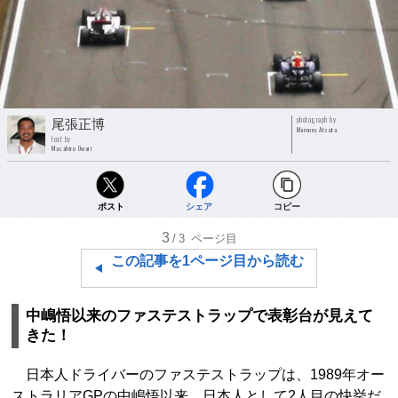
photograph by
尾張正博
Mamoru Atsuta
text by
Masahiro Owari
ポスト
シェア
コピー
3
/3
ページ目
この記事を1ページ目から読む
中嶋悟以来のファステストラップで表彰台が見えて
きた！
日本人ドライバーのファステストラップは、1989年オー
ストラリアGPの中嶋悟以来、日本人として2人目の快挙だ