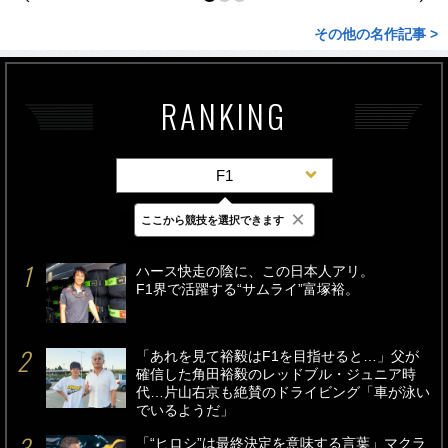
その他の名作記事 >
RANKING
F1
×
ここから競技を選択できます
最新
24時間
週間
ハース快走の陰に、この日本人アリ。
F1界で活躍する“サムライ”富塚裕。
「あれを見て裕毅はF1を目指せると…」父が
確信した角田裕毅のレッドブル・ジュニア時
代…片山右京も絶賛のドライビング「車が泳い
でいるようだ」
「“ヒロシ”は最終決定を意味する言葉」マクラ