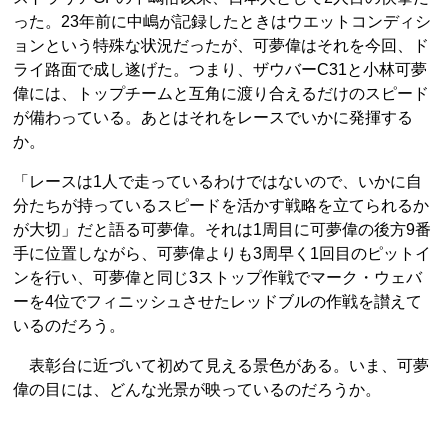
った。23年前に中嶋が記録したときはウエットコンディシ
ョンという特殊な状況だったが、可夢偉はそれを今回、ド
ライ路面で成し遂げた。つまり、ザウバーC31と小林可夢
偉には、トップチームと互角に渡り合えるだけのスピード
が備わっている。あとはそれをレースでいかに発揮する
か。
「レースは1人で走っているわけではないので、いかに自
分たちが持っているスピードを活かす戦略を立てられるか
が大切」だと語る可夢偉。それは1周目に可夢偉の後方9番
手に位置しながら、可夢偉よりも3周早く1回目のピットイ
ンを行い、可夢偉と同じ3ストップ作戦でマーク・ウェバ
ーを4位でフィニッシュさせたレッドブルの作戦を讃えて
いるのだろう。
表彰台に近づいて初めて見える景色がある。いま、可夢
偉の目には、どんな光景が映っているのだろうか。