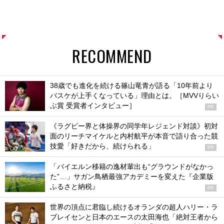
RECOMMEND
38歳でも進化を続ける篠山竜青が語る「10年前より
バスケが上手くなっている」理由とは。［MVVりらい
ぶ賞 受賞者インタビュー］
PR
《ラグビー界と体操界の同学年レジェンド対談》初対
面のリーチマイケルと内村航平が本音で語り合った競
技愛「好きだから、続けられる」
PR
「バイエルン移籍の逸材輩出も“グラウンドがなかっ
た”…」サガン鳥栖最強アカデミーを変えた『企業版
ふるさと納税』
PR
世界の頂点に君臨し続けるオランダの超人ハリー・ラ
ブレイセンと日本のエースの太田海也「絶対王者から