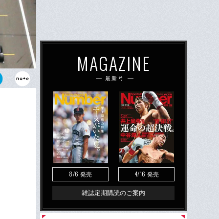
MAGAZINE
最新号
の2番目が可
てタイヤ痕の
8/6
4/16
発売
発売
雑誌定期購読のご案内