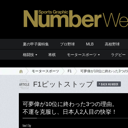
夏の甲子園特集
プロ野球
MLB
高校野球
格闘技
将棋
モータースポーツ
ラグビー
モータースポーツ
F1
可夢偉が10位に終わった3つ
F1ピットストップ
BACK NUMBER
可夢偉が10位に終わった3つの理由。
不運を克服し、日本人2人目の快挙！
text by