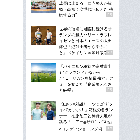
成長は止まる」西内悠人が故
郷・高知で次世代へ伝えた“挑
戦する力”
PR
世界の頂点に君臨し続けるオ
ランダの超人ハリー・ラブレ
イセンと日本のエースの太田
海也「絶対王者から学ぶこ
と」《ケイリン国際対談②》
PR
「バイエルン移籍の逸材輩出
も“グラウンドがなかっ
た”…」サガン鳥栖最強アカデ
ミーを変えた『企業版ふるさ
と納税』
PR
《山の神対談》「やっぱり“タ
イパ”がいい！」箱根の名ラン
ナー、柏原竜二と神野大地が
語る「エアー
サロンパス
」
®
®
×コンディショニング術
PR