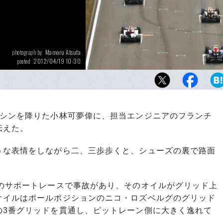
Mamoru Atsuta
photograph by
2012/04/19 10:30
posted
F1中国GPのスターティンググリッド。左の列
夢偉のマシンで、その前方から右リアにかけ
ようなオイルの跡が確認できる。
シンを降りた小林可夢偉に、担当エンジニアのフランチ
伝えた。
な表情をしながら二、三歩歩くと、シューズの裏で路面
のサポートレースで事故があり、そのオイルがグリッド上
オイルはポールポジションのニコ・ロズベルグのグリッド
の3番グリッドを貫通し、ピットレーン側に大きく逸れて