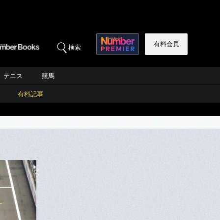
有料会員
検索
テニス
競馬
有料記事