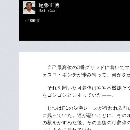
尾張正博
Masahiro Owari
PROFILE
自己最高位の3番グリッドに着いてマ
ェスコ・ネンチが歩み寄って、何かを
それを聞いた可夢偉はやや不機嫌そう
をゴシゴシとこすっていた――。
じつはF1の決勝レースが行われる前
に残っていた。運が悪いことに、その
の横をかすめた後、その直後の可夢偉
いくように流れていた。