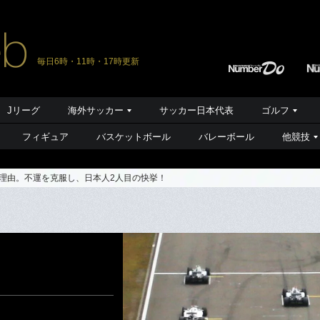
毎日6時・11時・17時更新
Jリーグ
海外サッカー
サッカー日本代表
ゴルフ
フィギュア
バスケットボール
バレーボール
他競技
の理由。不運を克服し、日本人2人目の快挙！