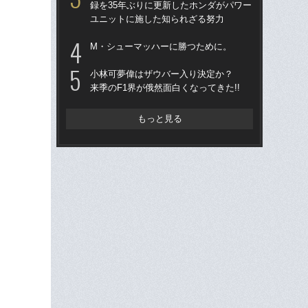
録を35年ぶりに更新したホンダがパワー
ユニットに施した知られざる努力
「
1
M・シューマッハーに勝つために。
に届
を
小林可夢偉はザウバー入り決定か？
来季のF1界が俄然面白くなってきた!!
F1
る？
リ
もっと見る
ま
ザ
可