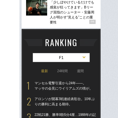
「少しぼやけているだけでも
感覚が狂ってきます」Bリー
グ屈指のシューター・安藤周
人が明かす“見える”ことの重
要性
PR
RANKING
F1
最新
24時間
週間
マンセル電撃引退から24年――。
「
マッサの会見にウイリアムズの情が。
ス
イ
アロンソが開幕3戦連続表彰台。10年ぶ
一
りの勝利に高まる期待。
カナ
22戦21勝、勝率9割5分4厘…1988年の記
“文