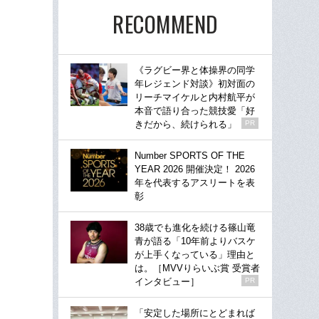
RECOMMEND
《ラグビー界と体操界の同学
年レジェンド対談》初対面の
リーチマイケルと内村航平が
本音で語り合った競技愛「好
きだから、続けられる」
PR
Number SPORTS OF THE
YEAR 2026 開催決定！ 2026
年を代表するアスリートを表
彰
38歳でも進化を続ける篠山竜
青が語る「10年前よりバスケ
が上手くなっている」理由と
は。［MVVりらいぶ賞 受賞者
インタビュー］
PR
「安定した場所にとどまれば