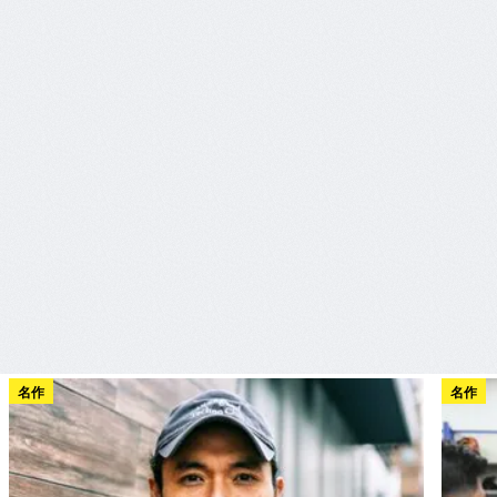
名作
名作