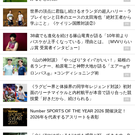
世界の頂点に君臨し続けるオランダの超人ハリー・ラ
ブレイセンと日本のエースの太田海也「絶対王者から
学ぶこと」《ケイリン国際対談②》
PR
38歳でも進化を続ける篠山竜青が語る「10年前より
バスケが上手くなっている」理由とは。［MVVりらい
ぶ賞 受賞者インタビュー］
PR
《山の神対談》「やっぱり“タイパ”がいい！」箱根の
名ランナー、柏原竜二と神野大地が語る「エアー
サ
®
ロンパス
」×コンディショニング術
®
PR
《ラグビー界と体操界の同学年レジェンド対談》初対
面のリーチマイケルと内村航平が本音で語り合った競
技愛「好きだから、続けられる」
PR
Number SPORTS OF THE YEAR 2026 開催決定！
2026年を代表するアスリートを表彰