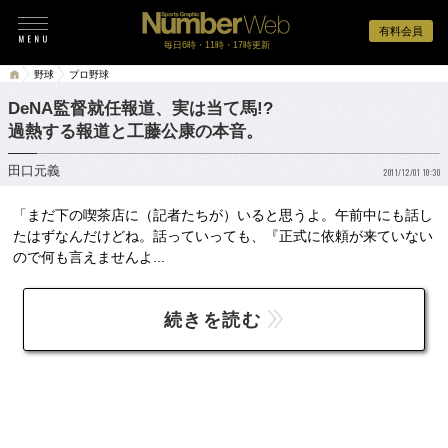
有料会員
毎日6時・11時・17時更新
野球
プロ野球
DeNA監督就任報道、実は当て馬!?
過熱する報道と工藤公康の本音。
田口元義
2011/12/01 10:30
「まだ下の喫茶店に（記者たちが）いると思うよ。午前中にも話し
たはずなんだけどね。話っていっても、『正式に依頼が来ていない
ので何も言えませんよ...
続きを読む