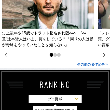
史上最年少15歳でドラフト指名され阪神へ…“神
「テレ
童”辻本賢人はいま、何をしている？「周りの人は僕
顔、ダ
が野球をやっていたことを知らない」
い言葉
その他の名作記事 >
RANKING
プロ野球
×
ここから競技を選択できます