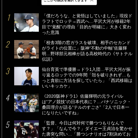
最新
24時間
週間
「僕だろうな、と覚悟はしていました」現役ド
ラフトでロッテ→西武へ…平沢大河が移籍2年
目で“覚醒”の理由「目的が明確に」大きく変わ
った意識
「校舎3階の窓ガラスを破壊、相手のセカンド
がライトの位置に」阪神“不動の中軸”佐藤輝
明…野球部元相棒が語る高校時代の《サトテル
伝説》
仙台育英で準優勝→ドラ1入団…平沢大河が振
り返るロッテでの9年間「殻を破りきれず…も
っと貪欲に方法を探していたら」「西武移籍は
いいキッカケ」
《2020阪神ドラ1》佐藤輝明の元ライバル
は“アノ競技”の日本代表に？…パナソニック・
桑田理介が語る“テルのすごさ”「2人で日本一
になりたいですね」
「監督、今日は何対何で勝つつもりなんで
す？」「なんで今？」ダイエー王貞治を驚かせ
た唐突な問い…「勝つシナリオは7割決めてお