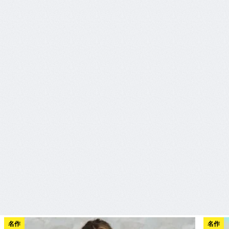
名作
名作