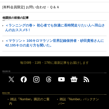
[有料会員限定] お問い合わせ・Ｑ＆Ａ
他競技の前後の記事
＜ランニングの巻＞ 初心者でも快適に長時間走りたい人へ羽山さ
んのおススメ5！
＜マラソン＞ 100キロマラソン世界記録保持者・砂田貴裕さんに
42.195キロの走り方を聞いた。
毎日6時・11時・17時に最新記事をお届けします
FOLLOW US
MAGAZINE
雑誌『Number』購読のご案
雑誌『Number』バックナン
内
バー