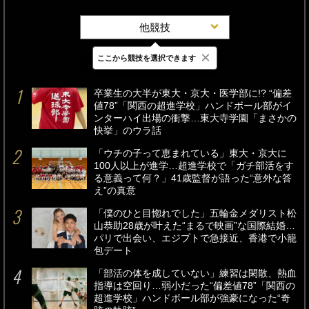
他競技
×
ここから競技を選択できます
最新
24時間
週間
卒業生の大半が東大・京大・医学部に!? “偏差
値78”「関西の超進学校」ハンドボール部がイ
ンターハイ出場の衝撃…東大寺学園「まさかの
快挙」のウラ話
「ウチの子って恵まれている」東大・京大に
100人以上が進学…超進学校で「ガチ部活をす
る意義って何？」41歳監督が語った“意外な答
え”の真意
「僕のひと目惚れでした」五輪金メダリスト松
山恭助28歳が叶えた“まるで映画”な国際結婚…
パリで出会い、エジプトで急接近、香港で小籠
包デート
「部活の体を成していない」練習は閑散、熱血
指導は空回り…弱小だった“偏差値78”「関西の
超進学校」ハンドボール部が強豪になった“奇