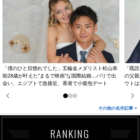
「僕のひと目惚れでした」五輪金メダリスト松山恭
「既読
助28歳が叶えた“まるで映画”な国際結婚…パリで出
の父親
会い、エジプトで急接近、香港で小籠包デート
ウトは
その他の名作記事 >
RANKING