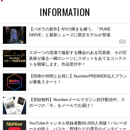
INFORMATION
【バボラの新作】NYの輝きを纏う。「PURE
DRIVE」と最新シューズに限定モデルが登場
PR
スポーツの現場で撮影する機会のある写真家、その写
真家が撮る一瞬のシーンにスポットをあてるコンテス
トを開催します。作品受付中！
【同僚や仲間とお得に】NumberPREMIER法人プラン
が募集スタート！
【登録無料】Numberメールマガジン好評配信中。ス
ポーツの「今」をメールでお届け！
YouTubeチャンネル登録者数60,000人突破！バレーボ
ールや陸上、バスケ、野球などの選手のインタビュー