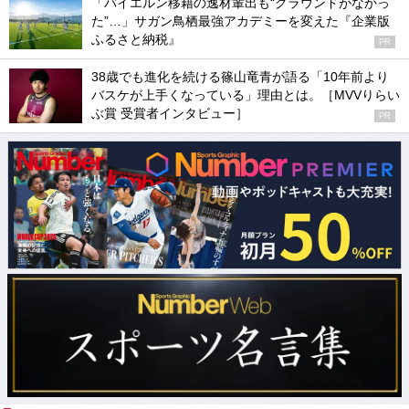
「バイエルン移籍の逸材輩出も“グラウンドがなかっ
た”…」サガン鳥栖最強アカデミーを変えた『企業版
ふるさと納税』
PR
38歳でも進化を続ける篠山竜青が語る「10年前より
バスケが上手くなっている」理由とは。［MVVりらい
ぶ賞 受賞者インタビュー］
PR