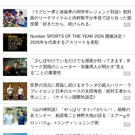
《ラグビー界と体操界の同学年レジェンド対談》初対
面のリーチマイケルと内村航平が本音で語り合った競
技愛「好きだから、続けられる」
PR
Number SPORTS OF THE YEAR 2026 開催決定！
2026年を代表するアスリートを表彰
「少しぼやけているだけでも感覚が狂ってきます」B
リーグ屈指のシューター・安藤周人が明かす“見え
る”ことの重要性
PR
世界の頂点に君臨し続けるオランダの超人ハリー・ラ
ブレイセンと日本のエースの太田海也「絶対王者から
学ぶこと」《ケイリン国際対談②》
PR
《山の神対談》「やっぱり“タイパ”がいい！」箱根の
名ランナー、柏原竜二と神野大地が語る「エアー
サ
®
ロンパス
」×コンディショニング術
®
PR