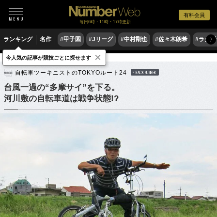
有料会員
毎日6時・11時・17時更新
ランキング
名作
#甲子園
#Jリーグ
#中村剛也
#佐々木朗希
#ラグ
〉
×
今人気の記事が競技ごとに探せます
他競技
自転車
自転車ツーキニストのTOKYOルート24
BACK NUMBER
台風一過の“多摩サイ”を下る。
河川敷の自転車道は戦争状態!?