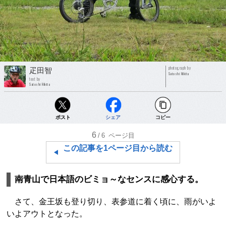
photograph by
疋田智
Satoshi Hikita
text by
Satoshi Hikita
ポスト
シェア
コピー
6
/6
ページ目
この記事を1ページ目から読む
南青山で日本語のビミョ～なセンスに感心する。
さて、金王坂も登り切り、表参道に着く頃に、雨がいよ
いよアウトとなった。