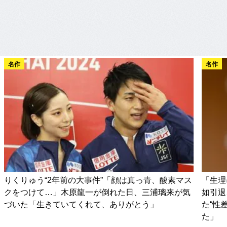
名作
名作
りくりゅう“2年前の大事件”「顔は真っ青、酸素マス
「生理
クをつけて…」木原龍一が倒れた日、三浦璃来が気
如引退
づいた「生きていてくれて、ありがとう」
た“性
た」