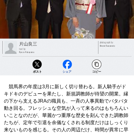
photograph by
片山良三
Hiromi Kawamoto
text by
Ryozo Katayama
ポスト
シェア
コピー
競馬界の年度は3月に新しく切り替わる。新人騎手がド
キドキのデビューを果たし、新規調教師が待望の開業。縁
の下から支えるJRAの職員も、一斉の人事異動でバタバタ
動き回る。フレッシュな空気が入って来るのはもちろんい
いことなのだが、華麗かつ重厚な歴史を刻んできた調教師
たちが、定年で引退を余儀なくされる制度だけはしっくり
来ないものを感じる。その人の周辺だけ、時間が異常に早