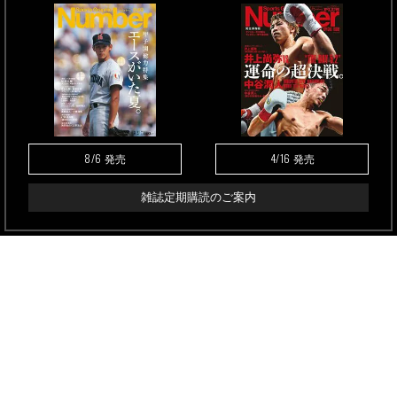
8/6
4/16
発売
発売
雑誌定期購読のご案内