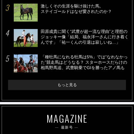
激しくその生涯を駆け抜けた馬。
ステイゴールドはなぜ愛されたのか？
田原成貴に聞く“武豊が超一流な理由”と理想の
ジョッキー像「結局、福永洋一さんに行き着く
んです」「祐一くんの引退は寂しいね…」
「種牡馬になれる牡馬は5%」では“なれなかっ
た”競走馬はどうなる？ スターホースだらけの
相馬野馬追、武豊騎乗でGIを勝ったアノ馬も
もっと見る
MAGAZINE
最新号