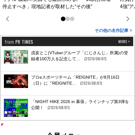
停止すべき」現地記者が取材した“その後”
4強”
その他の名作記事 >
from
PR TIMES
MORE
戌亥とこ(VTuberグループ「にじさんじ」所属)の登
(2026/08/07)
録者100万人を記念して…
プロeスポーツチーム「REIGNITE」が8月16日
(2026/08/07)
（日）に『REIGNITE…
「NIGHT HIKE 2026 in 幕張」ラインナップ第3弾を
(2026/08/07)
公開！