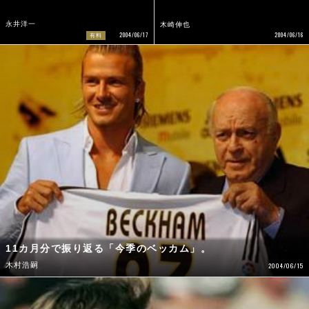
永井洋一
木崎伸也
2004/06/16
2004/06/17
有料
11カ月分で振り返る「今季のベッカム」。
木村浩嗣
2004/06/15