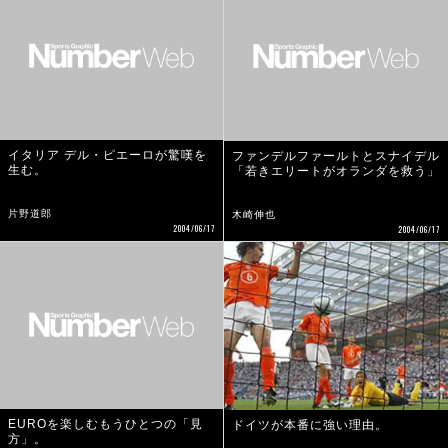
イタリア デル・ピエーロが驚嘆を
ファンデルファールトとスナイデル
生む。
「若きエリートがオランダを救う」
片野道郎
木崎伸也
2004/06/17
2004/06/17
EUROを楽しむもうひとつの「見
ドイツが本番に強い理由。
方」。