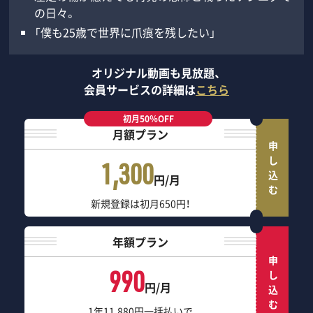
の日々。
「僕も25歳で世界に爪痕を残したい」
オリジナル動画も見放題、
会員サービスの詳細は
こちら
初月50％OFF
月額プラン
申し込む
1,300
円/月
新規登録は初月650円！
年額プラン
申し込む
990
円/月
1年11,880円一括払いで