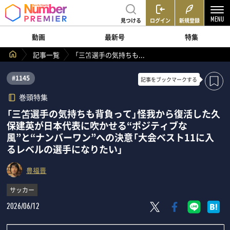
見つける
ログイン
新規登録
動画
最新号
特集
記事一覧
「三笘選手の気持ちも...
#1145
記事を
ブックマークする
巻頭特集
「三笘選手の気持ちも背負って」怪我から復活した久
保建英が日本代表に吹かせる“ポジティブな
風”と“ナンバーワン”への決意「大会ベスト11に入
るレベルの選手になりたい」
豊福晋
サッカー
2026/06/12