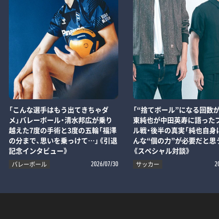
「こんな選手はもう出てきちゃダ
「“捨てボール”になる回数が
メ」バレーボール・清水邦広が乗り
東純也が中田英寿に語った
越えた7度の手術と3度の五輪「福澤
ル戦・後半の真実「純也自身
の分まで、思いを乗っけて…」《引退
んな“個の力”が必要だと思
記念インタビュー》
《スペシャル対談》
バレーボール
サッカー
2026/07/30
2