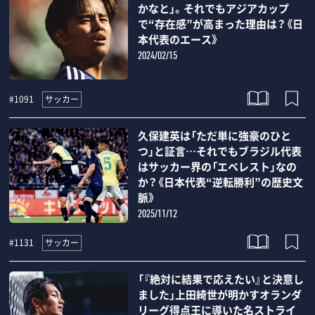
かなと」。それでもアジアカップ
で“存在感”が高まった理由は？《日
本代表のエース》
2024/02/15
サッカー
#1091
久保建英は「ただ単に強豪のひと
つ」と証言…それでもブラジル代表
はサッカー界の「エベレスト」なの
か？《日本代表“逆転勝利”の歴史文
脈》
2025/11/12
サッカー
#1131
「『絶対に結果で応えたい』と決意し
ました」上田綺世が明かすオランダ
リーグ得点王に導いた名ストライ