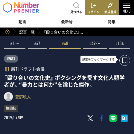
見つける
ログイン
新規登録
動画
最新号
特集
記事一覧
『殴り合いの文化史』...
#1〜
#47
#48
#49〜
#134
#981
記事を
ブックマークする
新刊ドラフト会議
『殴り合いの文化史』 ボクシングを愛す文化人類学
者が、 “暴力とは何か”を論じた傑作。
萱野稔人
格闘技
2019/07/09