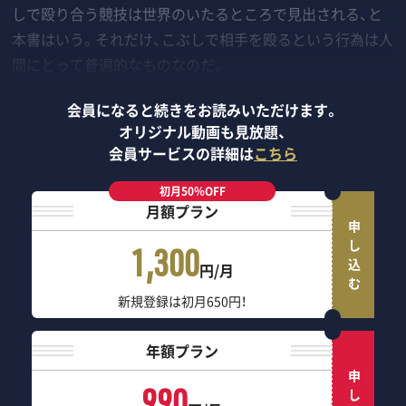
しで殴り合う競技は世界のいたるところで見出される、と
本書はいう。それだけ、こぶしで相手を殴るという行為は人
間にとって普遍的なものなのだ。
会員になると続きをお読みいただけます。
オリジナル動画も見放題、
会員サービスの詳細は
こちら
初月50％OFF
月額プラン
申し込む
1,300
円/月
新規登録は初月650円！
年額プラン
申し込む