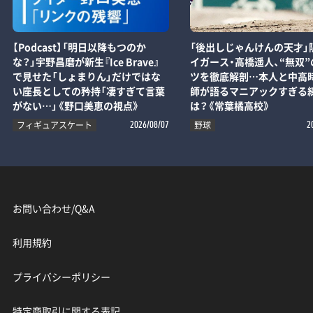
【Podcast】「明日以降もつのか
「後出しじゃんけんの天才」
な？」宇野昌磨が新生『Ice Brave』
イガース・高橋遥人、“無双”
で見せた「しょまりん」だけではな
ツを徹底解剖…本人と中高
い座長としての矜持「凄すぎて言葉
師が語るマニアックすぎる
がない…」《野口美恵の視点》
は？《常葉橘高校》
フィギュアスケート
野球
2026/08/07
2
お問い合わせ/Q&A
利用規約
プライバシーポリシー
特定商取引に関する表記