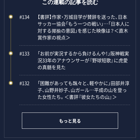
この連載の記事を読む
#134
【書評】作家・万城目学が賛辞を送った、日本
サッカー協会「もう一つの戦い」…「日本人に
対する揶揄の意図」を感じた映像は？＜直木
賞作家の視点＞
#133
「お前が実況するから負けるんや！」阪神戦実
況33年のアナウンサーが『野球短歌』に虎愛
の真髄を見た
#132
「困難があっても飄々と、軽やかに」田部井淳
子、山野井妙子、山ガール…平成の山を登っ
た女性たち。＜書評『彼女たちの山』＞
もっと見る