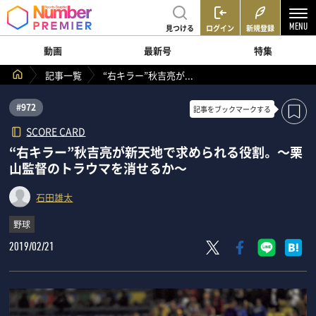
見つける
ログイン
新規登録
動画
最新号
特集
記事一覧
“右キラー”秋吉亮が...
#972
記事を
ブックマークする
SCORE CARD
“右キラー”秋吉亮が新天地で求められる役割。 ～栗
山監督のトラウマを消せるか～
石田雄太
野球
2019/02/21