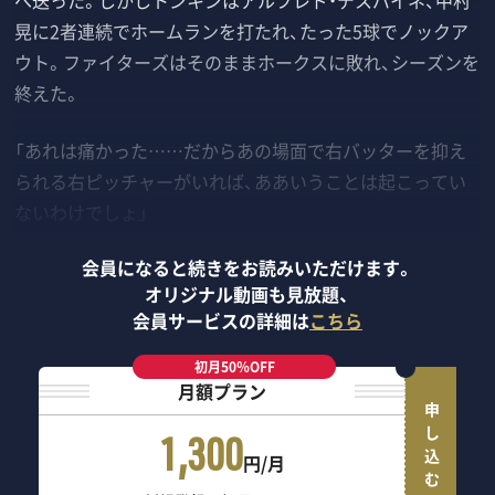
へ送った。しかしトンキンはアルフレド・デスパイネ、中村
晃に2者連続でホームランを打たれ、たった5球でノックア
ウト。ファイターズはそのままホークスに敗れ、シーズンを
終えた。
「あれは痛かった……だからあの場面で右バッターを抑え
られる右ピッチャーがいれば、ああいうことは起こってい
ないわけでしょ」
会員になると続きをお読みいただけます。
オリジナル動画も見放題、
会員サービスの詳細は
こちら
初月50％OFF
月額プラン
申し込む
1,300
円/月