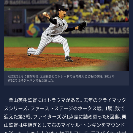
秋吉は12月に高梨裕稔、太田賢吾とのトレードで谷内亮太とともに移籍。2017年
WBCでは侍ジャパンでも活躍した。
栗山英樹監督にはトラウマがある。去年のクライマック
スシリーズ、ファーストステージのホークス戦。1勝1敗で
迎えた第3戦、ファイターズが1点差に詰め寄った6回裏、栗
山監督は中継ぎとして右のマイケル・トンキンをマウンド