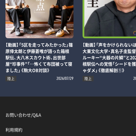
【動画】「5区を走ってみたかった」篠
【動画】「声をかけられないほ
原倖太朗と伊藤蒼唯が語った箱根
大東文化大学・真名子圭監
駅伝、大八木スカウト術、出世部
ルーキー“大器の片鱗”と20
屋“珍事件”「…怖くて布団被って寝
根駅伝への覚悟「シードを
ました」《駒大OB対談》
ゃダメ」《徹底解剖①》
陸上
陸上
2026/07/29
2
お問い合わせ/Q&A
利用規約