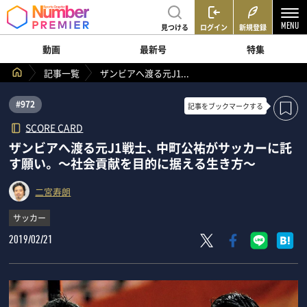
見つける
ログイン
新規登録
動画
最新号
特集
記事一覧
ザンビアへ渡る元J1...
#972
記事を
ブックマークする
SCORE CARD
ザンビアへ渡る元J1戦士、 中町公祐がサッカーに託
す願い。 ～社会貢献を目的に据える生き方～
二宮寿朗
サッカー
2019/02/21