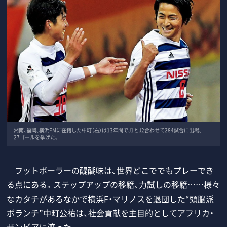
湘南、福岡、横浜FMに在籍した中町（右）は13年間でJ1とJ2合わせて284試合に出場、
27ゴールを挙げた。
フットボーラーの醍醐味は、世界どこででもプレーでき
る点にある。ステップアップの移籍、力試しの移籍……様々
なカタチがあるなかで横浜F・マリノスを退団した“頭脳派
ボランチ”中町公祐は、社会貢献を主目的としてアフリカ・