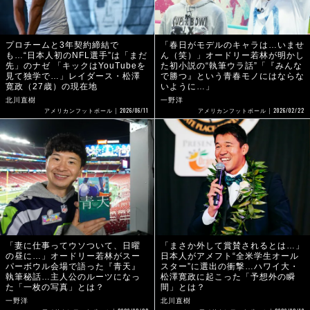
プロチームと3年契約締結で
「春日がモデルのキャラは…いませ
も…“日本人初のNFL選手”は「まだ
ん（笑）」オードリー若林が明かし
先」のナゼ 「キックはYouTubeを
た初小説の“執筆ウラ話”「『みんな
見て独学で…」レイダース・松澤
で勝つ』という青春モノにはならな
寛政（27歳）の現在地
いように…」
北川直樹
一野洋
2026/06/11
2026/02/22
アメリカンフットボール
アメリカンフットボール
「妻に仕事ってウソついて、日曜
「まさか外して賞賛されるとは…」
の昼に…」オードリー若林がスー
日本人がアメフト“全米学生オール
パーボウル会場で語った『青天』
スター”に選出の衝撃…ハワイ大・
執筆秘話…主人公のルーツになっ
松澤寛政に起こった「予想外の瞬
た「一枚の写真」とは？
間」とは？
一野洋
北川直樹