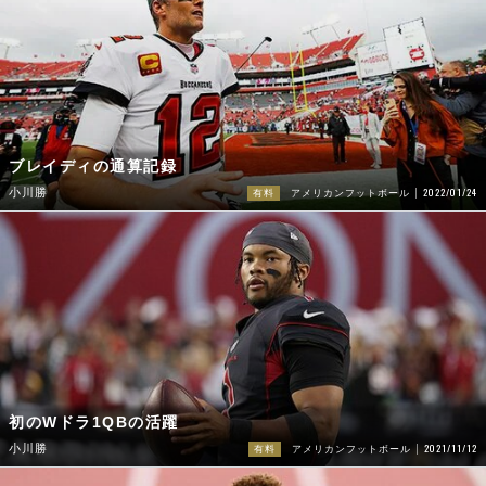
ブレイディの通算記録
2022/01/24
小川勝
有料
アメリカンフットボール
初のWドラ1QBの活躍
2021/11/12
小川勝
有料
アメリカンフットボール