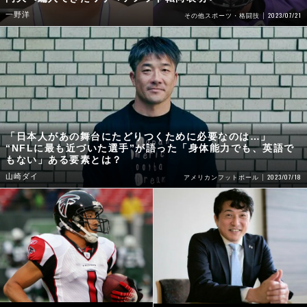
一野洋
2023/07/21
その他スポーツ・格闘技
「日本人があの舞台にたどりつくために必要なのは…」
“NFLに最も近づいた選手”が語った「身体能力でも、英語で
もない」ある要素とは？
山崎ダイ
2023/07/18
アメリカンフットボール