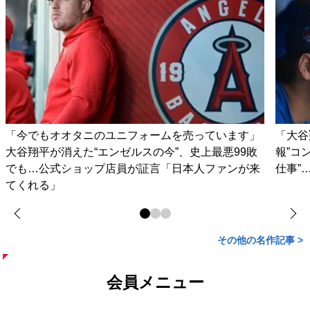
「今でもオオタニのユニフォームを売っています」
「大谷
大谷翔平が消えた“エンゼルスの今”、史上最悪99敗
報”コ
でも…公式ショップ店員が証言「日本人ファンが来
仕事”
てくれる」
その他の名作記事 >
会員メニュー