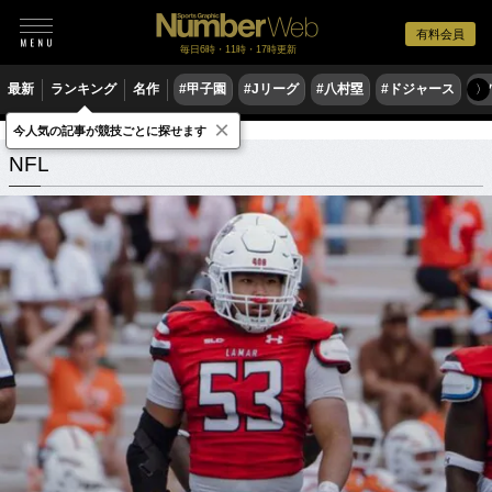
有料会員
毎日6時・11時・17時更新
最新
ランキング
名作
#甲子園
#Jリーグ
#八村塁
#ドジャース
#
〉
×
今人気の記事が競技ごとに探せます
NFL
関連記事
NFL