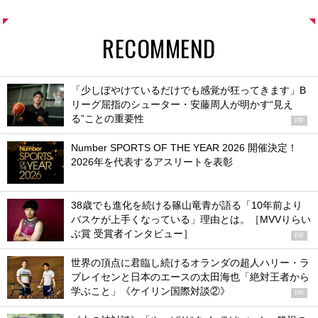
RECOMMEND
「少しぼやけているだけでも感覚が狂ってきます」B
リーグ屈指のシューター・安藤周人が明かす“見え
る”ことの重要性
PR
Number SPORTS OF THE YEAR 2026 開催決定！
2026年を代表するアスリートを表彰
38歳でも進化を続ける篠山竜青が語る「10年前より
バスケが上手くなっている」理由とは。［MVVりらい
ぶ賞 受賞者インタビュー］
PR
世界の頂点に君臨し続けるオランダの超人ハリー・ラ
ブレイセンと日本のエースの太田海也「絶対王者から
学ぶこと」《ケイリン国際対談②》
PR