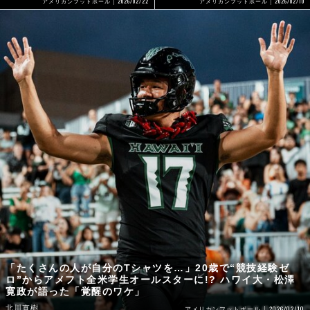
2026/02/22
2026/02/10
アメリカンフットボール
アメリカンフットボール
「たくさんの人が自分のTシャツを…」20歳で“競技経験ゼ
ロ”からアメフト全米学生オールスターに!? ハワイ大・松澤
寛政が語った「覚醒のワケ」
北川直樹
2026/02/10
アメリカンフットボール