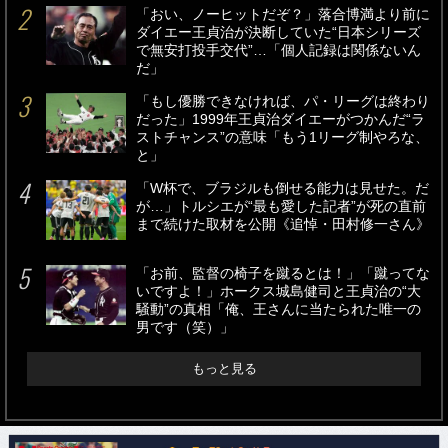
「おい、ノーヒットだぞ？」落合博満より前に
ダイエー王貞治が決断していた“日本シリーズ
で無安打投手交代”…「個人記録は関係ないん
だ」
「もし優勝できなければ、パ・リーグは終わり
だった」1999年王貞治ダイエーがつかんだ“ラ
ストチャンス”の意味「もう1リーグ制やろな、
と」
「W杯で、ブラジルも倒せる能力は見せた。だ
が…」トルシエが“最も愛した記者”が死の直前
まで続けた取材を公開《追悼・田村修一さん》
「お前、監督の椅子を蹴るとは！」「蹴ってな
いですよ！」ホークス城島健司と王貞治の“大
騒動”の真相「俺、王さんに当たられた唯一の
男です（笑）」
もっと見る