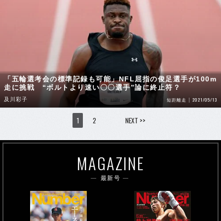
「五輪選考会の標準記録も可能」NFL屈指の俊足選手が100m
走に挑戦 “ボルトより速い〇〇選手”論に終止符？
及川彩子
2021/05/13
短距離走
1
2
NEXT >>
MAGAZINE
最新号