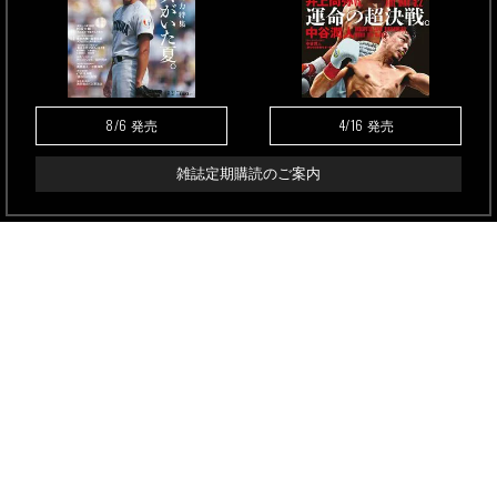
8/6
4/16
発売
発売
雑誌定期購読のご案内