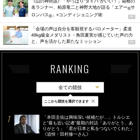
《山の神対談》「やっぱり“タイパ”がいい！」箱根の
名ランナー、柏原竜二と神野大地が語る「エアー
サ
®
ロンパス
」×コンディショニング術
®
PR
「会場の声は自分を客観視するバロメーター」柔道
48kg級金メダリスト・角田夏実が感じていた声の力
と、声を活かした新たなミッション
PR
RANKING
全ての競技
×
ここから競技を選択できます
最新
24時間
週間
「本田圭佑は興味深い候補だが…」トルシエ
と“最も近い記者”最期の対話「ありがとう、あ
りがとう」「君が日本と私をつないでくれた」
《追悼・田村修一さん》