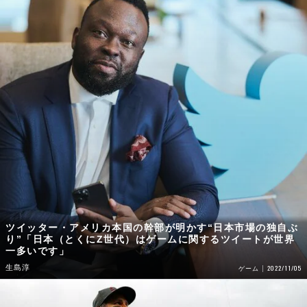
ツイッター・アメリカ本国の幹部が明かす“日本市場の独自ぶ
り”「日本（とくにZ世代）はゲームに関するツイートが世界
一多いです」
生島淳
2022/11/05
ゲーム