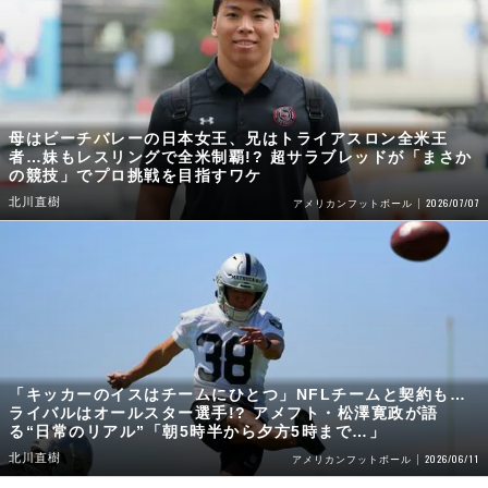
母はビーチバレーの日本女王、兄はトライアスロン全米王
者…妹もレスリングで全米制覇!? 超サラブレッドが「まさか
の競技」でプロ挑戦を目指すワケ
北川直樹
2026/07/07
アメリカンフットボール
「キッカーのイスはチームにひとつ」NFLチームと契約も…
ライバルはオールスター選手!? アメフト・松澤寛政が語
る“日常のリアル”「朝5時半から夕方5時まで…」
北川直樹
2026/06/11
アメリカンフットボール