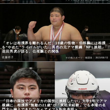
「オレは相撲界を離れるんだ」19歳の怪物・伯桜鵬には相撲
を“やめた”ライバルがいた…異色の元アマ横綱「NFL挑戦」
花田秀虎が語る、伯桜鵬との関係
佐藤祥子
2023/08/13
その他スポーツ・格闘技
「日本の国技でアメリカの国技に挑戦したい」大学1年でアマ
横綱に…相撲界“無敵の21歳”が「実戦未経験」でも本場の名
門大へ編入できたワケ＜アメフト転向表明＞