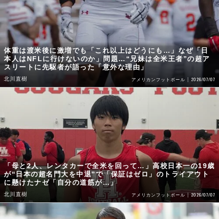
体重は渡米後に激増でも「これ以上はどうにも…」なぜ「日
本人はNFLに行けないのか」問題…“兄妹は全米王者”の超ア
スリートに先駆者が語った「意外な理由」
北川直樹
2026/07/07
アメリカンフットボール
「母と2人、レンタカーで全米を回って…」高校日本一の19歳
が“日本の超名門大を中退”で「保証はゼロ」のトライアウト
に懸けたナゼ「自分の道筋が…」
北川直樹
2026/07/07
アメリカンフットボール