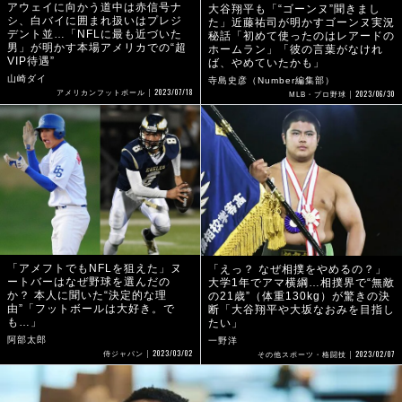
アウェイに向かう道中は赤信号ナ
大谷翔平も「“ゴーンヌ”聞きまし
シ、白バイに囲まれ扱いはプレジ
た」近藤祐司が明かすゴーンヌ実況
デント並…「NFLに最も近づいた
秘話「初めて使ったのはレアードの
男」が明かす本場アメリカでの“超
ホームラン」「彼の言葉がなけれ
VIP待遇”
ば、やめていたかも」
山崎ダイ
寺島史彦（Number編集部）
2023/07/18
2023/06/30
アメリカンフットボール
MLB・プロ野球
「アメフトでもNFLを狙えた」ヌ
「えっ？ なぜ相撲をやめるの？」
ートバーはなぜ野球を選んだの
大学1年でアマ横綱…相撲界で“無敵
か？ 本人に聞いた“決定的な理
の21歳”（体重130kg）が驚きの決
由”「フットボールは大好き。で
断「大谷翔平や大坂なおみを目指し
も…」
たい」
阿部太郎
一野洋
2023/03/02
2023/02/07
侍ジャパン
その他スポーツ・格闘技